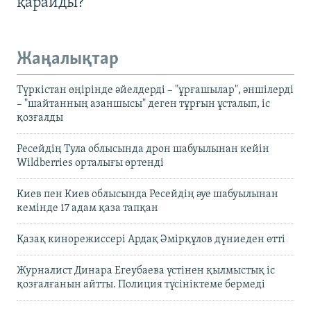
қарайды?
Жаңалықтар
Түркістан өңірінде әйелдерді – "ұрғашылар", әншілерді
– "шайтанның азаншысы" деген тұрғын ұсталып, іс
қозғалды
Ресейдің Тула облысында дрон шабуылынан кейін
Wildberries орталығы өртенді
Киев пен Киев облысында Ресейдің әуе шабуылынан
кемінде 17 адам қаза тапқан
Қазақ кинорежиссері Ардақ Әмірқұлов дүниеден өтті
Журналист Динара Егеубаева үстінен қылмыстық іс
қозғалғанын айтты. Полиция түсініктеме бермеді