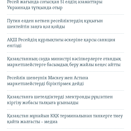
Ресей жағында соғысқан 51 елдің азаматтары
Украинада тұтқында отыр
Путин елден кеткен ресейліктердің құқығын
шектейтін заңға қол қойды
АҚШ Ресейдің құрлықтағы әскеріне қарсы санкция
енгізді
Қазақстанның сауда министрі кәсіпкерлерге отандық
маркетплейстерге басымдық беру жайлы кеңес айтты
Ресейлік шенеунік Мәскеу мен Астана
маркетплейстерді біріктірмек дейді
Қазақстанға шетелдіктерді электронды рұқсатпен
кіргізу жобасы талқыға ұсынылды
Қазақстан мұнайын КҚК терминалынан танкерге тиеу
қайта жалғасты – медиа