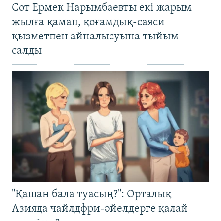
Сот Ермек Нарымбаевты екі жарым
жылға қамап, қоғамдық-саяси
қызметпен айналысуына тыйым
салды
"Қашан бала туасың?": Орталық
Азияда чайлдфри-әйелдерге қалай