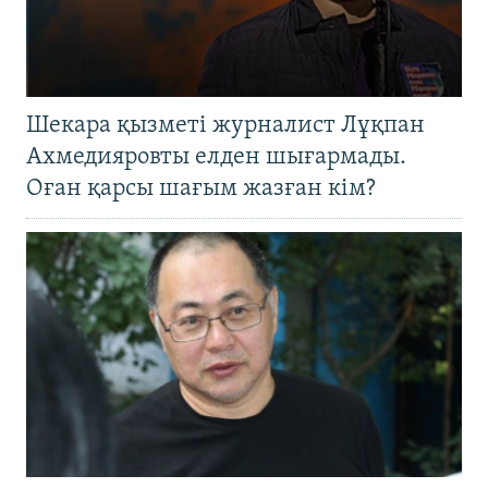
Шекара қызметі журналист Лұқпан
Ахмедияровты елден шығармады.
Оған қарсы шағым жазған кім?