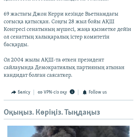
69 жастағы Джон Керри кезінде Вьетнамдағы
соғысқа қатысқан. Соңғы 28 жыл бойы АҚШ
Конгресі сенатының мүшесі, жаңа қызметке дейін
ол сенаттың халықаралық істер комитетін
басқарды.
Ол 2004 жылы АҚШ-та өткен президент
сайлауында Демократиялық партияның атынан
кандидат болған саясаткер.
Бөлісу
VPN-сіз оқу
Follow us
Оқыңыз. Көріңіз. Тыңдаңыз