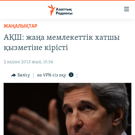
Accessibility
links
Skip
ЖАҢАЛЫҚТАР
to
ЖАҢАЛЫҚТАР
АҚШ: жаңа мемлекеттік хатшы
main
САЯСАТ
content
қызметіне кірісті
AZATTYQTV
Skip
to
2 ақпан 2013 жыл, 15:56
ҚАҢТАР ОҚИҒАСЫ
main
АДАМ ҚҰҚЫҚТАРЫ
Бөлісу
VPN-сіз оқу
Navigation
Skip
ӘЛЕУМЕТ
to
ӘЛЕМ
Search
АРНАЙЫ ЖОБАЛАР
Русский