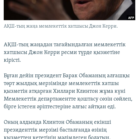
ЖАЗЫЛЫҢЫЗ
АҚШ-тың жаңа мемлекеттік хатшысы Джон Керри.
Басқа тілдерде
АҚШ-тың жаңадан тағайындалған мемлекеттік
хатшысы Джон Керри ресми түрде қызметіне
кірісті.
Бұған дейін президент Барак Обаманың алғашқы
төрт жылдық мерзімінде мемлекеттік хатшы
қызметін атқарған Хиллари Клинтон жұма күні
Мемлекеттік департаментте қоштасу сөзін сөйлеп,
бірге істеген әріптестеріне алғыс айтқан еді.
Оның алдында Клинтон Обаманың екінші
президенттік мерзімі басталғанда өзінің
қызметтен кететінін мәлімдеген болатын.