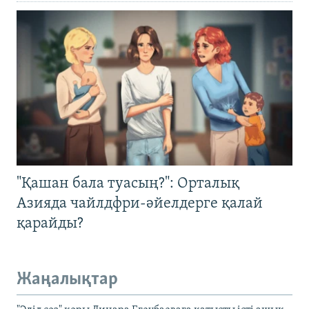
"Қашан бала туасың?": Орталық
Азияда чайлдфри-әйелдерге қалай
қарайды?
Жаңалықтар