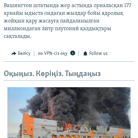
Вашингтон штатында жер астында орналасқан 177
арнайы ыдыста ондаған жылдар бойы ядролық
жойқын қару жасауға пайдаланылған
миллиондаған литр плутоний қалдықтары
сақталады.
Бөлісу
VPN-сіз оқу
Follow us
Оқыңыз. Көріңіз. Тыңдаңыз