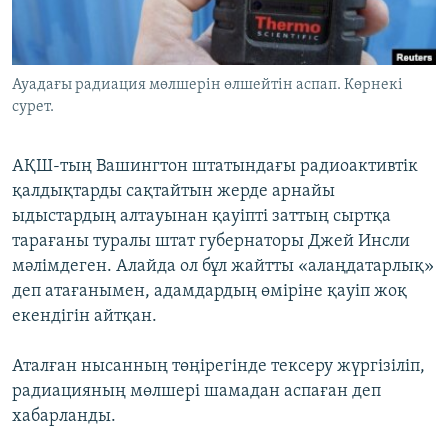
ЖАЗЫЛЫҢЫЗ
Ауадағы радиация мөлшерін өлшейтін аспап. Көрнекі
сурет.
Басқа тілдерде
АҚШ-тың Вашингтон штатындағы радиоактивтік
қалдықтарды сақтайтын жерде арнайы
ыдыстардың алтауынан қауіпті заттың сыртқа
тарағаны туралы штат губернаторы Джей Инсли
мәлімдеген. Алайда ол бұл жайтты «алаңдатарлық»
деп атағанымен, адамдардың өміріне қауіп жоқ
екендігін айтқан.
Аталған нысанның төңірегінде тексеру жүргізіліп,
радиацияның мөлшері шамадан аспаған деп
хабарланды.