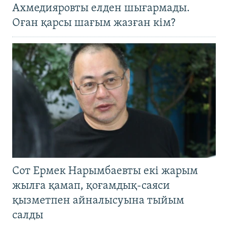
Ахмедияровты елден шығармады.
Оған қарсы шағым жазған кім?
Сот Ермек Нарымбаевты екі жарым
жылға қамап, қоғамдық-саяси
қызметпен айналысуына тыйым
салды