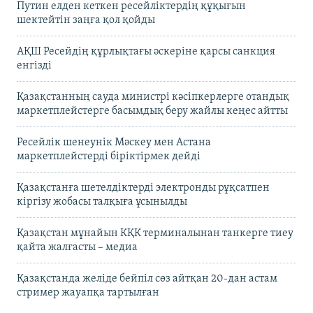
Путин елден кеткен ресейліктердің құқығын
шектейтін заңға қол қойды
АҚШ Ресейдің құрлықтағы әскеріне қарсы санкция
енгізді
Қазақстанның сауда министрі кәсіпкерлерге отандық
маркетплейстерге басымдық беру жайлы кеңес айтты
Ресейлік шенеунік Мәскеу мен Астана
маркетплейстерді біріктірмек дейді
Қазақстанға шетелдіктерді электронды рұқсатпен
кіргізу жобасы талқыға ұсынылды
Қазақстан мұнайын КҚК терминалынан танкерге тиеу
қайта жалғасты – медиа
Қазақстанда желіде бейпіл сөз айтқан 20-дан астам
стример жауапқа тартылған