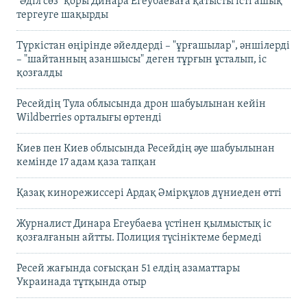
"Әділ сөз" қоры Динара Егеубаеваға қатысты істі ашық
тергеуге шақырды
Түркістан өңірінде әйелдерді – "ұрғашылар", әншілерді
– "шайтанның азаншысы" деген тұрғын ұсталып, іс
қозғалды
Ресейдің Тула облысында дрон шабуылынан кейін
Wildberries орталығы өртенді
Киев пен Киев облысында Ресейдің әуе шабуылынан
кемінде 17 адам қаза тапқан
Қазақ кинорежиссері Ардақ Әмірқұлов дүниеден өтті
Журналист Динара Егеубаева үстінен қылмыстық іс
қозғалғанын айтты. Полиция түсініктеме бермеді
Ресей жағында соғысқан 51 елдің азаматтары
Украинада тұтқында отыр