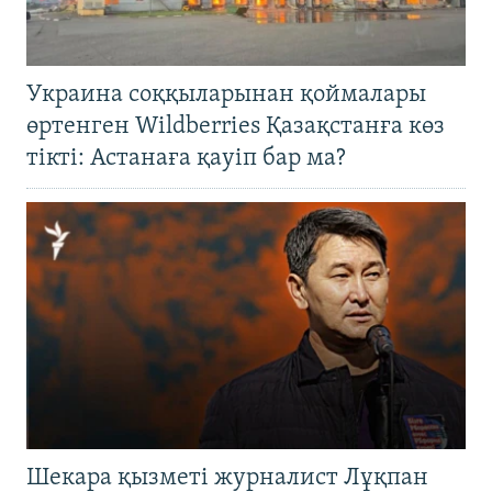
Украина соққыларынан қоймалары
өртенген Wildberries Қазақстанға көз
тікті: Астанаға қауіп бар ма?
Шекара қызметі журналист Лұқпан