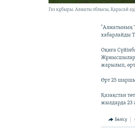
Газ құбыры. Алматы облысы, Қарасай ауд
"Алматының Т
хабарлайды T
Оқиға Сүйінб
Жұмысшылар т
жарылып, өрт 
Өрт 25 шаршы
Қазақстан тө
жылдарда 23
Бөлісу