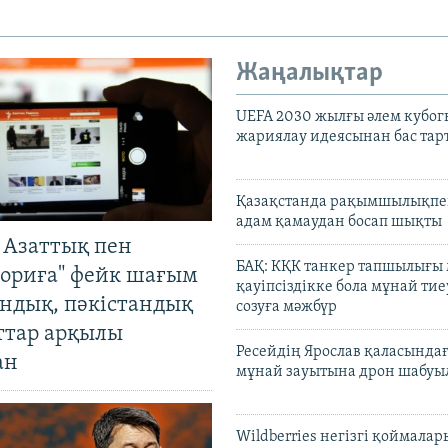
Жаңалықтар
UEFA 2030 жылғы әлем кубог
жариялау идеясынан бас та
Қазақстанда рақымшылықпен
адам қамаудан босап шықты
 Азаттық пен
БАҚ: КҚК танкер тапшылығы
ориға" фейк шағым
қауіпсіздікке бола мұнай тиеу
андық, пәкістандық
созуға мәжбүр
ттар арқылы
Ресейдің Ярослав қаласындағ
ан
мұнай зауытына дрон шабуы
Wildberries негізгі қоймала