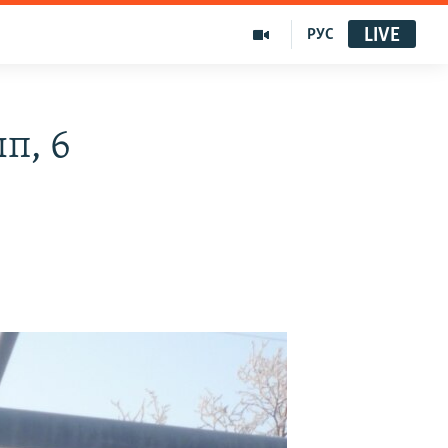
LIVE
РУС
п, 6