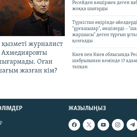
Ресейден көшірмек деген ха
жоққа шығарды
Түркістан өңірінде әйелдерді
"ұрғашылар", әншілерді – "
жаршысы" деген тұрғын ұстал
қозғалды
 қызметі журналист
 Ахмедияровты
Киев пен Киев облысында Рес
шығармады. Оған
шабуылынан кемінде 17 адам
тапқан
шағым жазған кім?
БӨЛІМДЕР
ЖАЗЫЛЫҢЫЗ
р