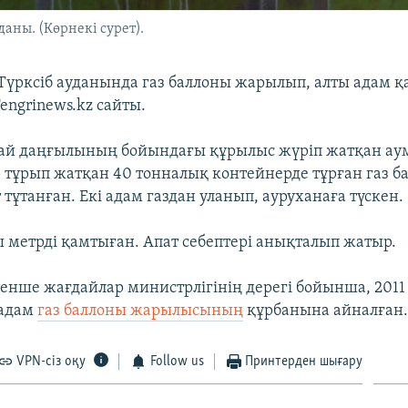
аны. (Көрнекі сурет).
үрксіб ауданында газ баллоны жарылып, алты адам қа
engrinews.kz сайты.
ай даңғылының бойындағы құрылыс жүріп жатқан аум
ұрып жатқан 40 тонналық контейнерде тұрған газ б
тұтанған. Екі адам газдан уланып, ауруханаға түскен.
 метрді қамтыған. Апат себептері анықталып жатыр.
тенше жағдайлар министрлігінің дерегі бойынша, 2011
 адам
газ баллоны жарылысының
құрбанына айналған
VPN-сіз оқу
Follow us
Принтерден шығару