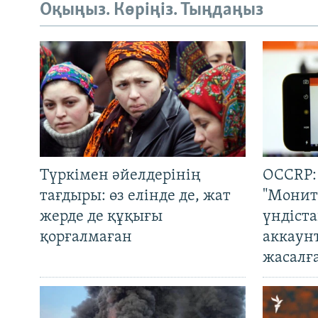
Оқыңыз. Көріңіз. Тыңдаңыз
Түркімен әйелдерінің
OCCRP:
тағдыры: өз елінде де, жат
"Монит
жерде де құқығы
үндіст
қорғалмаған
аккаун
жасалғ