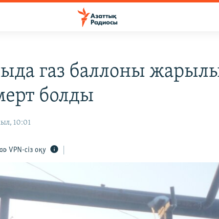
ыда газ баллоны жарылы
мерт болды
ыл, 10:01
VPN-сіз оқу