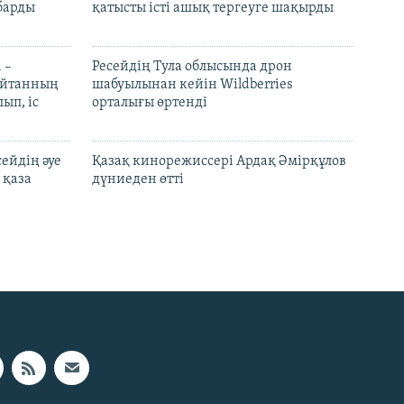
барды
қатысты істі ашық тергеуге шақырды
 –
Ресейдің Тула облысында дрон
шайтанның
шабуылынан кейін Wildberries
ып, іс
орталығы өртенді
ейдің әуе
Қазақ кинорежиссері Ардақ Әмірқұлов
 қаза
дүниеден өтті