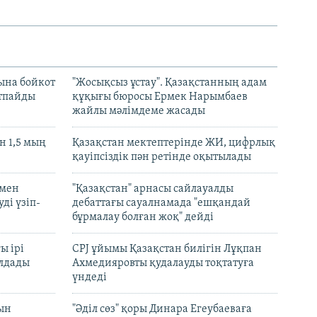
ына бойкот
"Жосықсыз ұстау". Қазақстанның адам
ртпайды
құқығы бюросы Ермек Нарымбаев
жайлы мәлімдеме жасады
 1,5 мың
Қазақстан мектептерінде ЖИ, цифрлық
қауіпсіздік пән ретінде оқытылады
 мен
"Қазақстан" арнасы сайлауалды
ді үзіп-
дебаттағы сауалнамада "ешқандай
бұрмалау болған жоқ" дейді
ы ірі
CPJ ұйымы Қазақстан билігін Лұқпан
лдады
Ахмедияровты қудалауды тоқтатуға
үндеді
рын
"Әділ сөз" қоры Динара Егеубаеваға