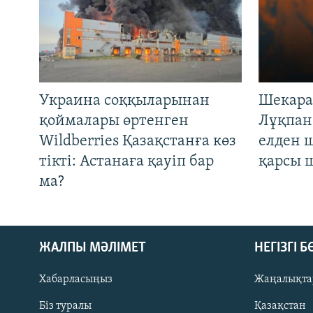
Украина соққыларынан
Шекара
қоймалары өртенген
Лұқпан
Wildberries Қазақстанға көз
елден 
тікті: Астанаға қауіп бар
қарсы 
ма?
ЖАЛПЫ МӘЛІМЕТ
НЕГІЗГІ 
Хабарласыңыз
Жаңалықта
Біз туралы
Қазақстан