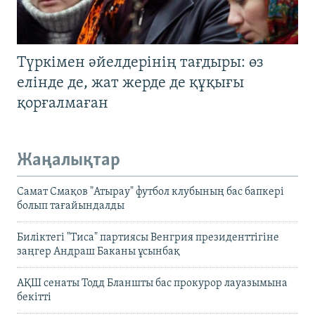
Түркімен әйелдерінің тағдыры: өз
елінде де, жат жерде де құқығы
қорғалмаған
Жаңалықтар
Самат Смақов "Атырау" футбол клубының бас бапкері
болып тағайындалды
Биліктегі "Тиса" партиясы Венгрия президенттігіне
заңгер Андраш Баканы ұсынбақ
АҚШ сенаты Тодд Бланшты бас прокурор лауазымына
бекітті