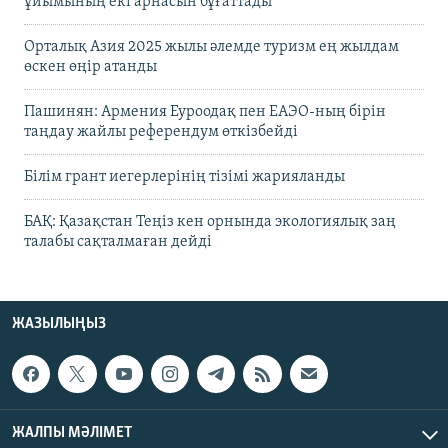
ұйымының екі арнасын бұғаттады
Орталық Азия 2025 жылы әлемде туризм ең жылдам
өскен өңір атанды
Пашинян: Армения Еуроодақ пен ЕАЭО-ның бірін
таңдау жайлы референдум өткізбейді
Білім грант иегерлерінің тізімі жарияланды
БАҚ: Қазақстан Теңіз кен орнында экологиялық заң
талабы сақталмаған дейді
ЖАЗЫЛЫҢЫЗ
ЖАЛПЫ МӘЛІМЕТ