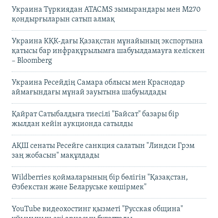
Украина Түркиядан ATACMS зымырандары мен M270
қондырғыларын сатып алмақ
Украина КҚК-дағы Қазақстан мұнайының экспортына
қатысы бар инфрақұрылымға шабуылдамауға келіскен
– Bloomberg
Украина Ресейдің Самара облысы мен Краснодар
аймағындағы мұнай зауытына шабуылдады
Қайрат Сатыбалдыға тиесілі "Байсат" базары бір
жылдан кейін аукционда сатылды
АҚШ сенаты Ресейге санкция салатын "Линдси Грэм
заң жобасын" мақұлдады
Wildberries қоймаларының бір бөлігін "Қазақстан,
Өзбекстан және Беларуське көшірмек"
YouTube видеохостинг қызметі "Русская община"