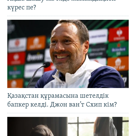
күрес пе?
Қазақстан құрамасына шетелдік
бапкер келді. Джон ван’т Схип кім?