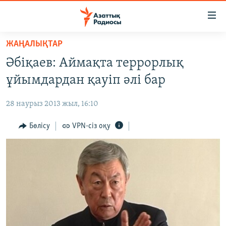
Accessibility
links
Skip
ЖАҢАЛЫҚТАР
to
ЖАҢАЛЫҚТАР
Әбіқаев: Аймақта террорлық
main
САЯСАТ
content
ұйымдардан қауіп әлі бар
AZATTYQTV
Skip
to
28 наурыз 2013 жыл, 16:10
ҚАҢТАР ОҚИҒАСЫ
main
АДАМ ҚҰҚЫҚТАРЫ
Бөлісу
VPN-сіз оқу
Navigation
Skip
ӘЛЕУМЕТ
to
ӘЛЕМ
Search
АРНАЙЫ ЖОБАЛАР
Русский