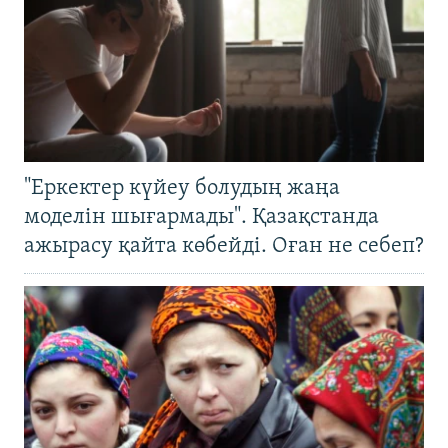
"Еркектер күйеу болудың жаңа
моделін шығармады". Қазақстанда
ажырасу қайта көбейді. Оған не себеп?