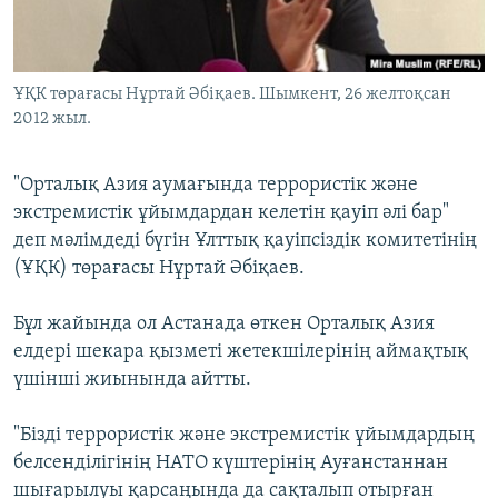
ЖАЗЫЛЫҢЫЗ
ҰҚК төрағасы Нұртай Әбіқаев. Шымкент, 26 желтоқсан
2012 жыл.
Басқа тілдерде
"Орталық Азия аумағында террористік және
экстремистік ұйымдардан келетін қауіп әлі бар"
деп мәлімдеді бүгін Ұлттық қауіпсіздік комитетінің
(ҰҚК) төрағасы Нұртай Әбіқаев.
Бұл жайында ол Астанада өткен Орталық Азия
елдері шекара қызметі жетекшілерінің аймақтық
үшінші жиынында айтты.
"Бізді террористік және экстремистік ұйымдардың
белсенділігінің НАТО күштерінің Ауғанстаннан
шығарылуы қарсаңында да сақталып отырған