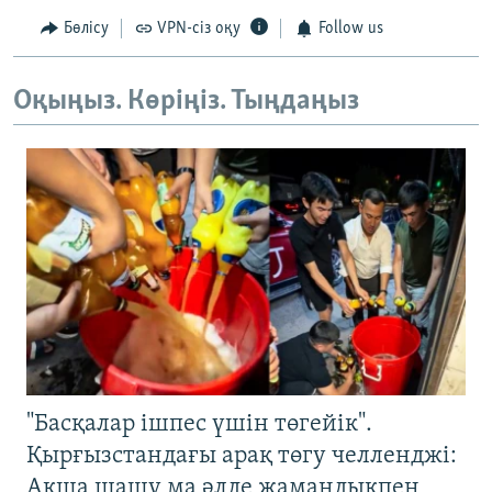
Бөлісу
VPN-сіз оқу
Follow us
Оқыңыз. Көріңіз. Тыңдаңыз
"Басқалар ішпес үшін төгейік".
Қырғызстандағы арақ төгу челленджі:
Ақша шашу ма әлде жамандықпен