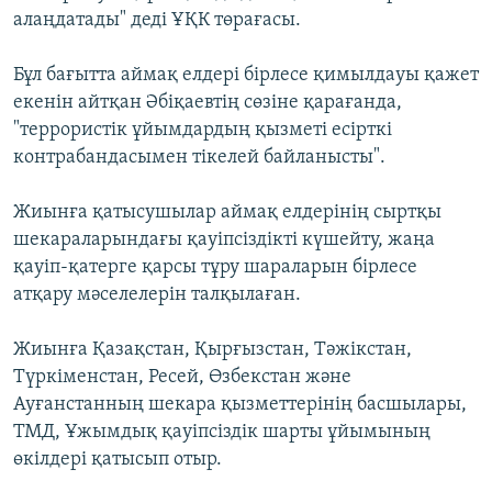
алаңдатады" деді ҰҚК төрағасы.
Бұл бағытта аймақ елдері бірлесе қимылдауы қажет
екенін айтқан Әбіқаевтің сөзіне қарағанда,
"террористік ұйымдардың қызметі есірткі
контрабандасымен тікелей байланысты".
Жиынға қатысушылар аймақ елдерінің сыртқы
шекараларындағы қауіпсіздікті күшейту, жаңа
қауіп-қатерге қарсы тұру шараларын бірлесе
атқару мәселелерін талқылаған.
Жиынға Қазақстан, Қырғызстан, Тәжікстан,
Түркіменстан, Ресей, Өзбекстан және
Ауғанстанның шекара қызметтерінің басшылары,
ТМД, Ұжымдық қауіпсіздік шарты ұйымының
өкілдері қатысып отыр.