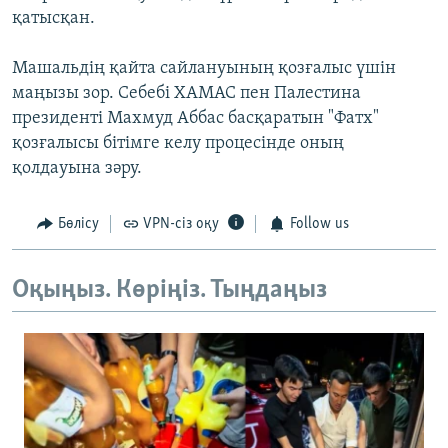
қатысқан.
Машальдің қайта сайлануының қозғалыс үшін
маңызы зор. Себебі ХАМАС пен Палестина
президенті Махмуд Аббас басқаратын "Фатх"
қозғалысы бітімге келу процесінде оның
қолдауына зәру.
Бөлісу
VPN-сіз оқу
Follow us
Оқыңыз. Көріңіз. Тыңдаңыз