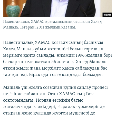
ЖАЗЫЛЫҢЫЗ
Палестиналық ХАМАС қозғалысының басшысы Халед
Машаль. Тегеран, 2011 жылдың қазаны.
Басқа тілдерде
Палестиналық ХАМАС қозғалысының басшысы
Халед Машаль ұйым жетекшісі болып төрт жыл
мерзімге қайта сайлады. Ұйымды 1996 жылдан бері
басқарып келе жатқан 56 жастағы Халед Машаль
өткен жылы жаңа мерзімге қайта сайланудан бас
тартқан еді. Бірақ одан өзге кандидат болмады.
Машаль үш жылға созылған құпия сайлау процесі
негізінде сайланған. Оған ХАМАС-тың Газа
секторындағы, Иордан өзенінің батыс
жағалауындағы өкілдері, Израиль түрмелерінде
отырған және қуғында жүрген мүшелері де