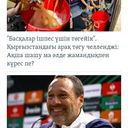
"Басқалар ішпес үшін төгейік".
Қырғызстандағы арақ төгу челленджі:
Ақша шашу ма әлде жамандықпен
күрес пе?