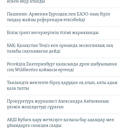
өскен өңір атанды
Пашинян: Армения Еуроодақ пен ЕАЭО-ның бірін
таңдау жайлы референдум өткізбейді
Білім грант иегерлерінің тізімі жарияланды
БАҚ: Қазақстан Теңіз кен орнында экологиялық заң
талабы сақталмаған дейді
Ресейдің Екатеринбург қаласында дрон шабуылынан
соң Wildberries қоймасы өртенді
Таиландта мектепте біреу қарудан оқ атып, алты адам
қаза тапты
Прокуратура журналист Александра Алёхованың
үкімін жеңілдетуді сұраған
АҚШ Кубаға қару жеткізуге қатысы бар адамдар мен
ұйымдарға санкция салды