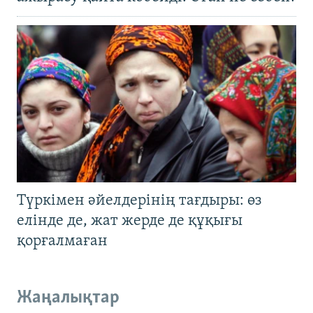
Түркімен әйелдерінің тағдыры: өз
елінде де, жат жерде де құқығы
қорғалмаған
Жаңалықтар