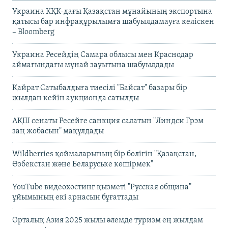
Украина КҚК-дағы Қазақстан мұнайының экспортына
қатысы бар инфрақұрылымға шабуылдамауға келіскен
– Bloomberg
Украина Ресейдің Самара облысы мен Краснодар
аймағындағы мұнай зауытына шабуылдады
Қайрат Сатыбалдыға тиесілі "Байсат" базары бір
жылдан кейін аукционда сатылды
АҚШ сенаты Ресейге санкция салатын "Линдси Грэм
заң жобасын" мақұлдады
Wildberries қоймаларының бір бөлігін "Қазақстан,
Өзбекстан және Беларуське көшірмек"
YouTube видеохостинг қызметі "Русская община"
ұйымының екі арнасын бұғаттады
Орталық Азия 2025 жылы әлемде туризм ең жылдам