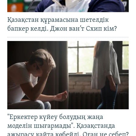
Қазақстан құрамасына шетелдік
бапкер келді. Джон ван’т Схип кім?
"Еркектер күйеу болудың жаңа
моделін шығармады". Қазақстанда
ажырасу қайта көбейді. Оған не себеп?