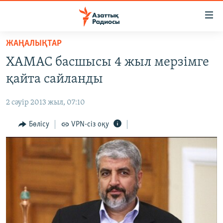
Accessibility
links
Skip
ЖАҢАЛЫҚТАР
to
ЖАҢАЛЫҚТАР
ХАМАС басшысы 4 жыл мерзімге
main
САЯСАТ
content
қайта сайланды
AZATTYQTV
Skip
to
2 сәуір 2013 жыл, 07:10
ҚАҢТАР ОҚИҒАСЫ
main
АДАМ ҚҰҚЫҚТАРЫ
Бөлісу
VPN-сіз оқу
Navigation
Skip
ӘЛЕУМЕТ
to
ӘЛЕМ
Search
АРНАЙЫ ЖОБАЛАР
Русский