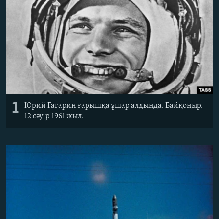
ЖАЗЫЛЫҢЫЗ
Басқа тілдерде
1
Юрий Гагарин ғарышқа ұшар алдында. Байқоңыр.
12 сәуір 1961 жыл.