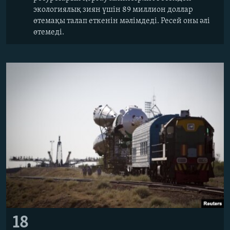
экологиялық зиян үшін 89 миллион доллар
өтемақы талап еткенін мәлімдеді. Ресей оны әлі
өтемеді.
18