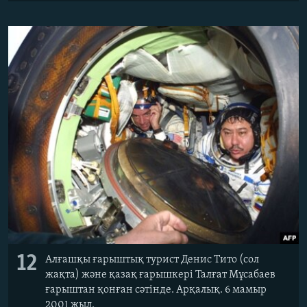
12
Алғашқы ғарыштық турист Денис Тито (сол
жақта) және қазақ ғарышкері Талғат Мұсабаев
ғарыштан қонған сәтінде. Арқалық. 6 мамыр
2001 жыл.