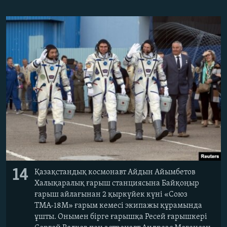
14
Қазақстандық космонавт Айдын Айымбетов
Халықаралық ғарыш станциясына Байқоңыр
ғарыш айлағынан 2 қыркүйек күні «Союз
ТМА-18М» ғарым кемесі экипажы құрамында
ұшты. Онымен бірге ғарышқа Ресей ғарышкері