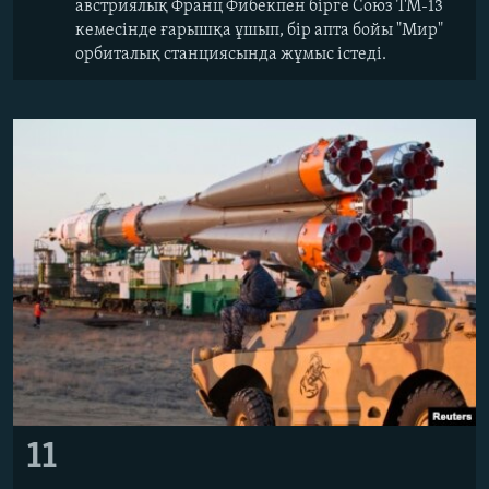
австриялық Франц Фибекпен бірге Союз ТМ-13
кемесінде ғарышқа ұшып, бір апта бойы "Мир"
орбиталық станциясында жұмыс істеді.
11