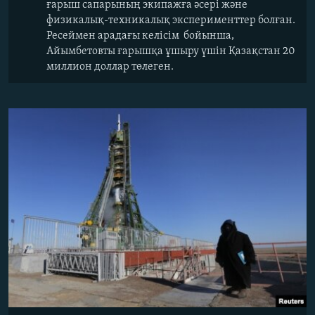
ғарыш сапарының экипажға әсері және
физикалық-техникалық эксперименттер болған.
Ресеймен арадағы келісім бойынша,
Айымбетовты ғарышқа ұшыру үшін Қазақстан 20
миллион доллар төлеген.