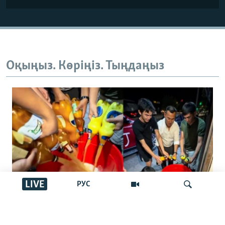
Оқыңыз. Көріңіз. Тыңдаңыз
LIVE
РУС
"Басқалар ішпес үшін төгейік".