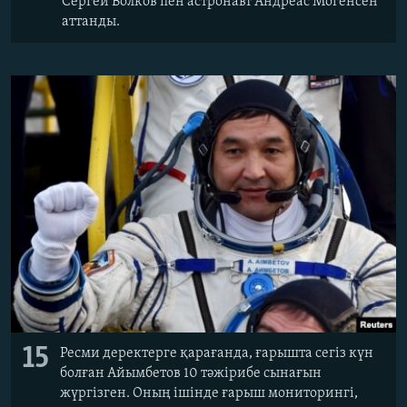
Сергей Волков пен астронавт Андреас Могенсен
аттанды.
15
Ресми деректерге қарағанда, ғарышта сегіз күн
болған Айымбетов 10 тәжірибе сынағын
жүргізген. Оның ішінде ғарыш мониторингі,