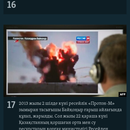
16
17
2013 жылы 2 шілде күні ресейлік «Протон-М»
зымыран тасығышы Байқоңыр ғарыш айлағында
құлап, жарылды. Сол жылы 22 қараша күні
Қазақстанның қоршаған орта мен су
ресурстарын қорғау министрлігі Ресейден