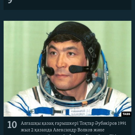
9
10
Алғашқы қазақ ғарышкері Тоқтар Әубәкіров 1991
жыл 2 қазанда Александр Волков және