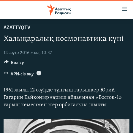
Accessibility
links
Skip
AZATTYQTV
to
ЖАҢАЛЫҚТАР
Халықаралық космонавтика күні
main
САЯСАТ
content
AZATTYQTV
Skip
12 сәуір 2016 жыл, 10:37
to
Бөлісу
ҚАҢТАР ОҚИҒАСЫ
main
АДАМ ҚҰҚЫҚТАРЫ
VPN-сіз оқу
Navigation
Skip
ӘЛЕУМЕТ
1961 жылы 12 сәуірде тұңғыш ғарышкер Юрий
to
ӘЛЕМ
Гагарин Байқоңыр ғарыш айлағынан «Восток-1»
Search
ғарыш кемесімен жер орбитасына шықты.
АРНАЙЫ ЖОБАЛАР
Русский