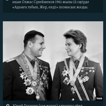
ақын Олжас Сүлейменов 1961 жылы 12 сәуірде
«Адамға табын, Жер, енді» поэмасын жазды.
Юрий Гагарин (сол жақта) алғашқы әйел