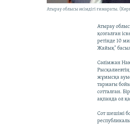
Атырау облысы әкімдігі ғимараты. (Көрн
Атырау облыс
қозғалған іс
ретінде 10 ми
Жайық" басы
Сәлімжан Нақ
Рысқалиевтің
жұмысқа ауыс
тармағы бойы
сотталған. Б
ақпанда ол қ
Сот шешімі б
республикалы