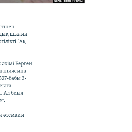
стінен
лдық шығын
гілікті "Ақ
 әкімі Бергей
омпаниясына
327-бабы 3-
жылға
н. Ал биыл
ы.
ін өтемақы