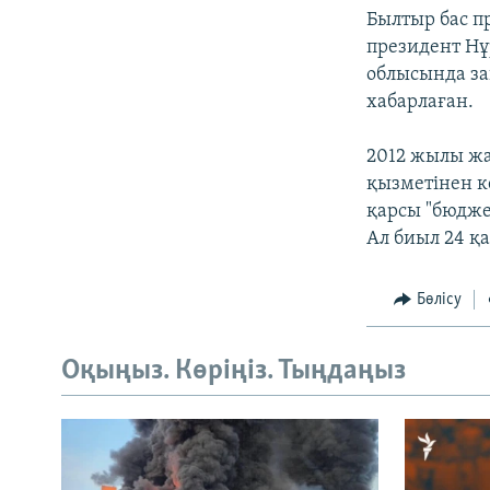
Былтыр бас п
президент Нұ
облысында за
хабарлаған.
2012 жылы жа
қызметінен ке
қарсы "бюдж
Ал биыл 24 қ
Бөлісу
Оқыңыз. Көріңіз. Тыңдаңыз