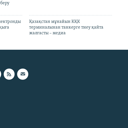
 беру
электронды
Қазақстан мұнайын КҚК
лқыға
терминалынан танкерге тиеу қайта
жалғасты – медиа