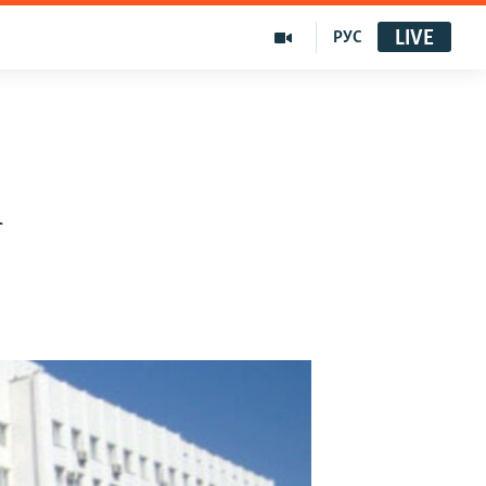
LIVE
РУС
і