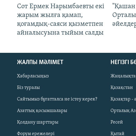
Сот Ермек Нарымбаевты екі
"Қашан 
жарым жылға қамап,
Орталы
қоғамдық-саяси қызметпен
әйелде
айналысуына тыйым салды
ЖАЛПЫ МӘЛІМЕТ
НЕГІЗГІ 
Хабарласыңыз
Жаңалықта
Біз туралы
Қазақстан
Русский
Сайтымыз бұғатталса не істеу керек?
Қазақтар - 
Азаттық қосымшалары
Орталық А
ЖАЗЫЛЫҢЫЗ
Қолдану шарттары
Ресей
Форум ережелері
Қытай