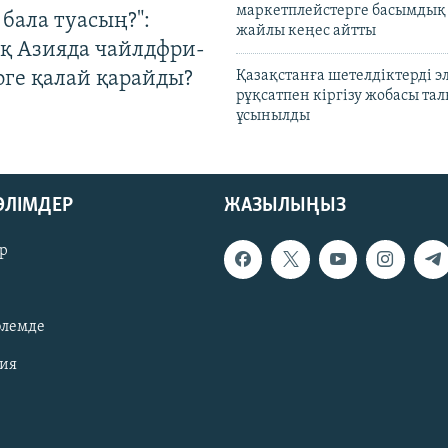
маркетплейстерге басымдық
бала туасың?":
жайлы кеңес айтты
қ Азияда чайлдфри-
рге қалай қарайды?
Қазақстанға шетелдіктерді 
рұқсатпен кіргізу жобасы та
ұсынылды
БӨЛІМДЕР
ЖАЗЫЛЫҢЫЗ
р
әлемде
зия