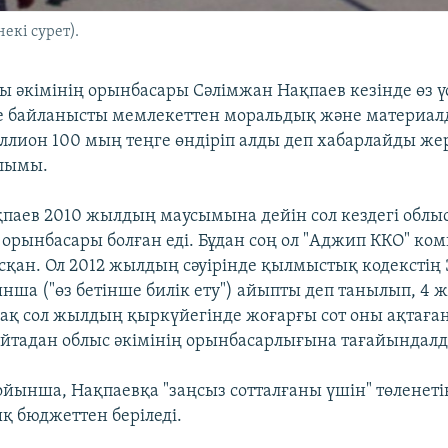
екі сурет).
ы әкімінің орынбасары Сәлімжан Нақпаев кезінде өз ү
ке байланысты мемлекеттен моральдық және материа
ллион 100 мың теңге өндіріп алды деп хабарлайды жер
лымы.
паев 2010 жылдың маусымына дейін сол кездегі облыс
 орынбасары болған еді. Бұдан соң ол "Аджип ККО" к
қан. Ол 2012 жылдың сәуірінде қылмыстық кодекстің 
нша ("өз бетінше билік ету") айыпты деп танылып, 4 
ірақ сол жылдың қыркүйегінде жоғарғы сот оны ақтаға
айтадан облыс әкімінің орынбасарлығына тағайындалд
ойынша, Нақпаевқа "заңсыз сотталғаны үшін" төленет
қ бюджеттен беріледі.