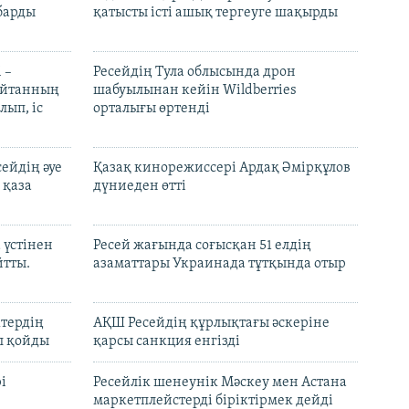
барды
қатысты істі ашық тергеуге шақырды
 –
Ресейдің Тула облысында дрон
шайтанның
шабуылынан кейін Wildberries
лып, іс
орталығы өртенді
ейдің әуе
Қазақ кинорежиссері Ардақ Әмірқұлов
 қаза
дүниеден өтті
 үстінен
Ресей жағында соғысқан 51 елдің
йтты.
азаматтары Украинада тұтқында отыр
ктердің
АҚШ Ресейдің құрлықтағы әскеріне
л қойды
қарсы санкция енгізді
і
Ресейлік шенеунік Мәскеу мен Астана
маркетплейстерді біріктірмек дейді