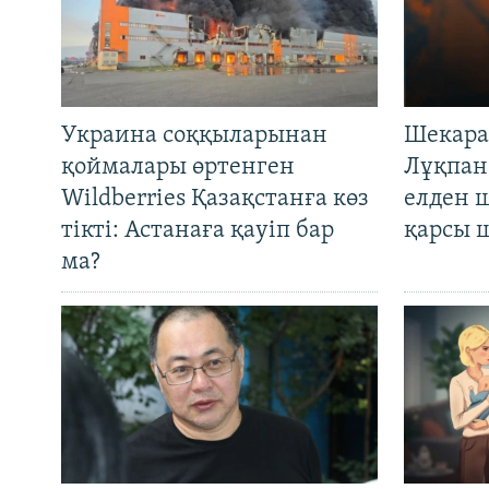
Украина соққыларынан
Шекара
қоймалары өртенген
Лұқпан
Wildberries Қазақстанға көз
елден 
тікті: Астанаға қауіп бар
қарсы 
ма?