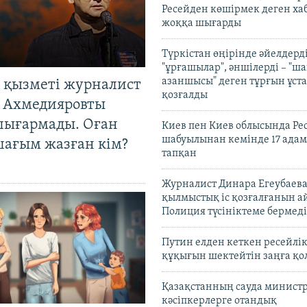
Ресейден көшірмек деген ха
жоққа шығарды
Түркістан өңірінде әйелдерді
"ұрғашылар", әншілерді – "
азаншысы" деген тұрғын ұста
 қызметі журналист
қозғалды
 Ахмедияровты
шығармады. Оған
Киев пен Киев облысында Рес
шабуылынан кемінде 17 адам
шағым жазған кім?
тапқан
Журналист Динара Егеубаева
қылмыстық іс қозғалғанын а
Полиция түсініктеме бермеді
Путин елден кеткен ресейлі
құқығын шектейтін заңға қо
Қазақстанның сауда министр
кәсіпкерлерге отандық