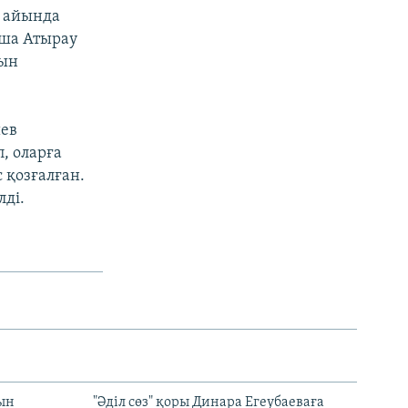
з айында
нша Атырау
нын
иев
, оларға
қозғалған.
лді.
рын
"Әділ сөз" қоры Динара Егеубаеваға