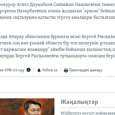
рокурор Асхат Дауылбаев Сәлімжан Нақпаевтың тамы
рсұлтан Назарбаевтың атына жолдаған "арызы" бойы
ңның сақталуына қатысты тергеу амалдары басталға
зда Атырау облысының бұрынғы әкімі Бергей Рысқал
ткен соң көп ұзамай облыста бір топ шенеунік ұсталып
ет қаржысын жымқыру" айыбы бойынша қылмыстық іс 
аңтарда Бергей Рысқалиевты тұтқындауға санкция бері
VPN-сіз оқу
Follow us
Принтерден шығару
Жаңалықтар
Wildberries негізгі қоймала