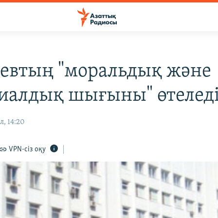
евтың "моральдық және
иалдық шығыны" өтелед
л, 14:20
VPN-сіз оқу