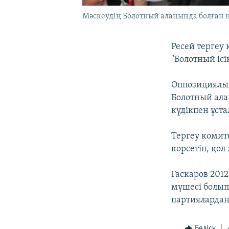
Мәскеудің Болотный алаңында болған на
Ресей тергеу
"Болотный іс
Оппозициялық
Болотный ала
күдікпен ұста
Тергеу комит
көрсетіп, қол
Гаскаров 201
мүшесі болып
партиялардан
Бөлісу