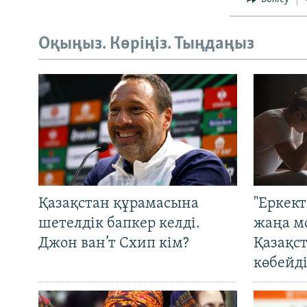
Оқыңыз. Көріңіз. Тыңдаңыз
Қазақстан құрамасына
"Еркек
шетелдік бапкер келді.
жаңа м
Джон ван’т Схип кім?
Қазақс
көбейді