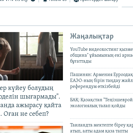
Жаңалықтар
YouTube видеохостинг қызмет
община" ұйымының екі арн
бұғаттады
Пашинян: Армения Еуроодақ
ЕАЭО-ның бірін таңдау жай
референдум өткізбейді
тер күйеу болудың
оделін шығармады".
БАҚ: Қазақстан "Теңізшеврой
танда ажырасу қайта
экологиялық талап қойды
. Оған не себеп?
Таиландта мектепте біреу қа
атып, алты адам қаза тапты