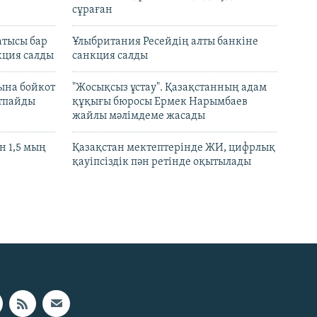
сұраған
атысы бар
Ұлыбритания Ресейдің алты банкіне
кция салды
санкция салды
ына бойкот
"Жосықсыз ұстау". Қазақстанның адам
ртпайды
құқығы бюросы Ермек Нарымбаев
жайлы мәлімдеме жасады
 1,5 мың
Қазақстан мектептерінде ЖИ, цифрлық
қауіпсіздік пән ретінде оқытылады