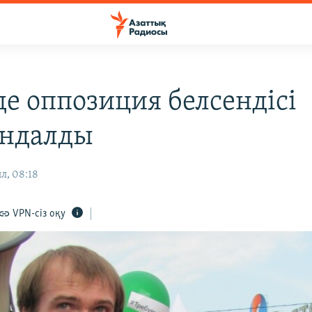
де оппозиция белсендісі
ндалды
л, 08:18
VPN-сіз оқу