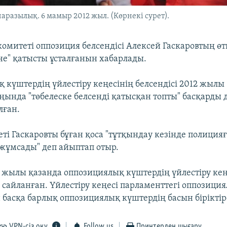
разылық. 6 мамыр 2012 жыл. (Көрнекі сурет).
 комитеті оппозиция белсендісі Алексей Гаскаровтың 
іне" қатысты ұсталғанын хабарлады.
 күштердің үйлестіру кеңесінің белсендісі 2012 жылы
ңында "төбелеске белсенді қатысқан топты" басқарды 
лған.
еті Гаскаровты бұған қоса "тұтқындау кезінде полиция
 жұмсады" деп айыптап отыр.
2 жылы қазанда оппозициялық күштердің үйлестіру кең
 сайланған. Үйлестіру кеңесі парламенттегі оппозици
 басқа барлық оппозициялық күштердің басын біріктір
VPN-сіз оқу
Follow us
Принтерден шығару