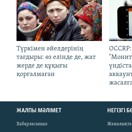
Түркімен әйелдерінің
OCCRP:
тағдыры: өз елінде де, жат
"Монит
жерде де құқығы
үндіст
қорғалмаған
аккаун
жасалғ
ЖАЛПЫ МӘЛІМЕТ
НЕГІЗГІ 
Хабарласыңыз
Жаңалықта