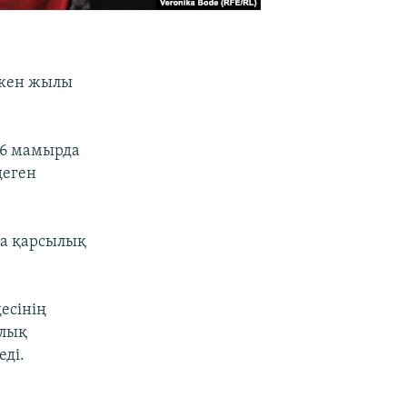
өткен жылы
 6 мамырда
деген
ға қарсылық
есінің
ялық
еді.