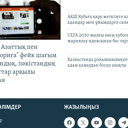
АҚШ Кубаға қару жеткізуге қ
адамдар мен ұйымдарға сан
UEFA 2030 жылғы әлем кубог
жариялау идеясынан бас та
 Азаттық пен
ориға" фейк шағым
Қазақстанда рақымшылықпен
андық, пәкістандық
адам қамаудан босап шықты
ттар арқылы
ан
БӨЛІМДЕР
ЖАЗЫЛЫҢЫЗ
р