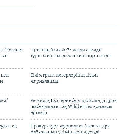
і "Русская
Орталық Азия 2025 жылы әлемде
асын
туризм ең жылдам өскен өңір атанды
 пен
Білім грант иегерлерінің тізімі
лы
жарияланды
лға"
Ресейдің Екатеринбург қаласында дрон
шабуылынан соң Wildberries қоймасы
өртенді
рудан оқ
Прокуратура журналист Александра
Алёхованың үкімін жеңілдетуді