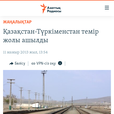
Accessibility
links
Skip
ЖАҢАЛЫҚТАР
to
ЖАҢАЛЫҚТАР
Қазақстан-Түркіменстан темір
main
САЯСАТ
content
жолы ашылды
AZATTYQTV
Skip
to
11 мамыр 2013 жыл, 13:54
ҚАҢТАР ОҚИҒАСЫ
main
АДАМ ҚҰҚЫҚТАРЫ
Бөлісу
VPN-сіз оқу
Navigation
Skip
ӘЛЕУМЕТ
to
ӘЛЕМ
Search
АРНАЙЫ ЖОБАЛАР
Русский