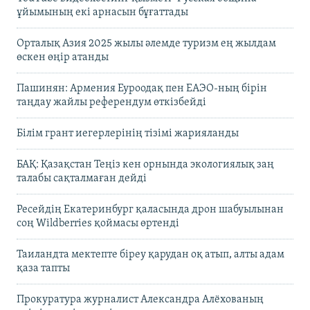
ұйымының екі арнасын бұғаттады
Орталық Азия 2025 жылы әлемде туризм ең жылдам
өскен өңір атанды
Пашинян: Армения Еуроодақ пен ЕАЭО-ның бірін
таңдау жайлы референдум өткізбейді
Білім грант иегерлерінің тізімі жарияланды
БАҚ: Қазақстан Теңіз кен орнында экологиялық заң
талабы сақталмаған дейді
Ресейдің Екатеринбург қаласында дрон шабуылынан
соң Wildberries қоймасы өртенді
Таиландта мектепте біреу қарудан оқ атып, алты адам
қаза тапты
Прокуратура журналист Александра Алёхованың