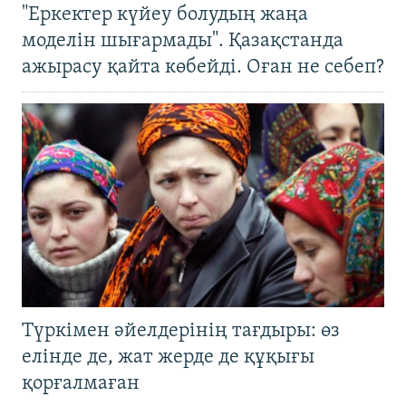
"Еркектер күйеу болудың жаңа
моделін шығармады". Қазақстанда
ажырасу қайта көбейді. Оған не себеп?
Түркімен әйелдерінің тағдыры: өз
елінде де, жат жерде де құқығы
қорғалмаған