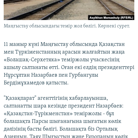
ЖАЗЫЛЫҢЫЗ
Маңғыстау облысындағы темір жол бөлігі. Көрнекі сурет.
Басқа тілдерде
11 мамыр күні Маңғыстау облысында Қазақстан
мен Түркіменстанның арасын жалғайтын жаңа
«Болашақ-Серхетяка» теміржолы учаскесінің
ашылу салтанаты өтті. Оған екі елдің президенттері
Нұрсұлтан Назарбаев пен Гурбангулы
Бердімұхамедов қатысты.
"Қазақпарат" агенттігінің хабарлауынша,
салтанатты шара кезінде президент Назарбаев:
«Қазақстан-Түрікменстан» теміржолы - бұл
болашақта Парсы шығанағына шығатын көлік
дәлізінің басты бөлігі. Болашақта біз Орталық
Азияның, Таяу Шығыстың және Еуропаның көлік