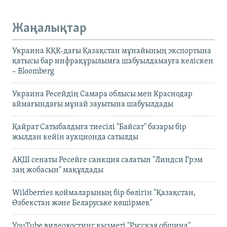
Жаңалықтар
Украина КҚК-дағы Қазақстан мұнайының экспортына
қатысы бар инфрақұрылымға шабуылдамауға келіскен
– Bloomberg
Украина Ресейдің Самара облысы мен Краснодар
аймағындағы мұнай зауытына шабуылдады
Қайрат Сатыбалдыға тиесілі "Байсат" базары бір
жылдан кейін аукционда сатылды
АҚШ сенаты Ресейге санкция салатын "Линдси Грэм
заң жобасын" мақұлдады
Wildberries қоймаларының бір бөлігін "Қазақстан,
Өзбекстан және Беларуське көшірмек"
YouTube видеохостинг қызметі "Русская община"