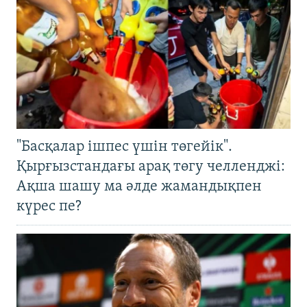
"Басқалар ішпес үшін төгейік".
Қырғызстандағы арақ төгу челленджі:
Ақша шашу ма әлде жамандықпен
күрес пе?