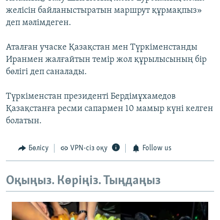
желісін байланыстыратын маршрут құрмақпыз»
деп мәлімдеген.
Аталған учаске Қазақстан мен Түркіменстанды
Иранмен жалғайтын темір жол құрылысының бір
бөлігі деп саналады.
Түркіменстан президенті Бердімұхамедов
Қазақстанға ресми сапармен 10 мамыр күні келген
болатын.
Бөлісу
VPN-сіз оқу
Follow us
Оқыңыз. Көріңіз. Тыңдаңыз