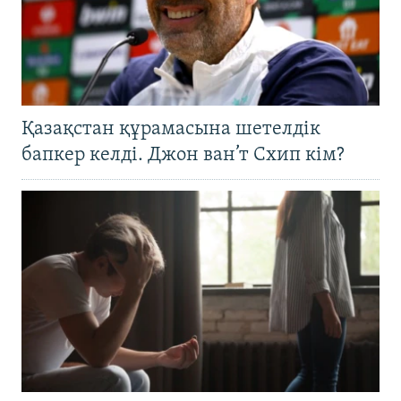
Қазақстан құрамасына шетелдік
бапкер келді. Джон ван’т Схип кім?