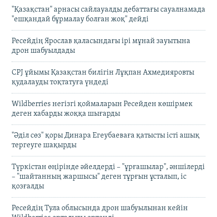
"Қазақстан" арнасы сайлауалды дебаттағы сауалнамада
"ешқандай бұрмалау болған жоқ" дейді
Ресейдің Ярослав қаласындағы ірі мұнай зауытына
дрон шабуылдады
CPJ ұйымы Қазақстан билігін Лұқпан Ахмедияровты
қудалауды тоқтатуға үндеді
Wildberries негізгі қоймаларын Ресейден көшірмек
деген хабарды жоққа шығарды
"Әділ сөз" қоры Динара Егеубаеваға қатысты істі ашық
тергеуге шақырды
Түркістан өңірінде әйелдерді – "ұрғашылар", әншілерді
– "шайтанның жаршысы" деген тұрғын ұсталып, іс
қозғалды
Ресейдің Тула облысында дрон шабуылынан кейін