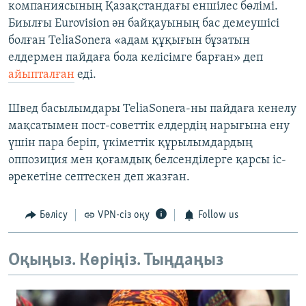
компаниясының Қазақстандағы еншілес бөлімі.
Биылғы Eurovision ән байқауының бас демеушісі
болған TeliaSonera «адам құқығын бұзатын
елдермен пайдаға бола келісімге барған» деп
айыпталған
еді.
Швед басылымдары TeliaSonera-ны пайдаға кенелу
мақсатымен пост-советтік елдердің нарығына ену
үшін пара беріп, үкіметтік құрылымдардың
оппозиция мен қоғамдық белсенділерге қарсы іс-
әрекетіне септескен деп жазған.
Бөлісу
VPN-сіз оқу
Follow us
Оқыңыз. Көріңіз. Тыңдаңыз