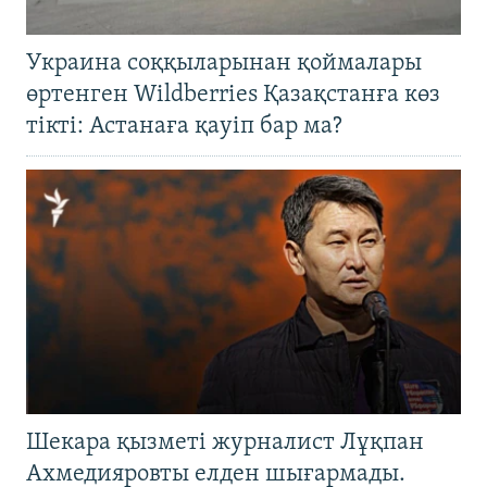
Украина соққыларынан қоймалары
өртенген Wildberries Қазақстанға көз
тікті: Астанаға қауіп бар ма?
Шекара қызметі журналист Лұқпан
Ахмедияровты елден шығармады.