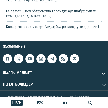
Wildberries орталығы өртенді
Киев пен Киев облысында Ресейдің әуе шабуылынан
кемінде 17 адам қаза тапқан
Қазақ кинорежиссері Ардақ Әмірқұлов дүниеден өтті
ЖАЗЫЛЫҢЫЗ
ЖАЛПЫ МӘЛІМЕТ
НЕГІЗГІ БӨЛІМДЕР
Азат Еуропа / Азаттық радиосы © 2026, Inc. | Барлық
құқықтары қорғалған
LIVE
РУС