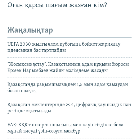
Оған қарсы шағым жазған кім?
Жаңалықтар
UEFA 2030 жылғы әлем кубогына бойкот жариялау
идеясынан бас тартпайды
"Жосықсыз ұстау". Қазақстанның адам құқығы бюросы
Ермек Нарымбаев жайлы мәлімдеме жасады
Қазақстанда рақымшылықпен 1,5 мың адам қамаудан
босап шықты
Қазақстан мектептерінде ЖИ, цифрлық қауіпсіздік пән
ретінде оқытылады
БАҚ: КҚК танкер тапшылығы мен қауіпсіздікке бола
мұнай тиеуді үзіп-созуға мәжбүр