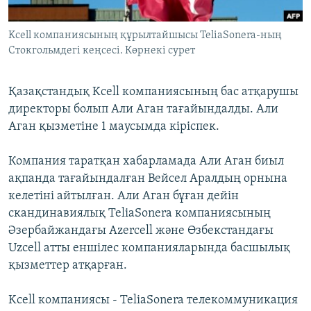
ЖАЗЫЛЫҢЫЗ
Kcell компаниясының құрылтайшысы TeliaSonera-ның
Стокгольмдегі кеңсесі. Көрнекі сурет
Басқа тілдерде
Қазақстандық Kcell компаниясының бас атқарушы
директоры болып Али Аган тағайындалды. Али
Аган қызметіне 1 маусымда кіріспек.
Компания таратқан хабарламада Али Аган биыл
ақпанда тағайындалған Вейсел Аралдың орнына
келетіні айтылған. Али Аган бұған дейін
скандинавиялық TeliaSonera компаниясының
Әзербайжандағы Azercell және Өзбекстандағы
Uzcell атты еншілес компанияларында басшылық
қызметтер атқарған.
Kcell компаниясы - TeliaSonera телекоммуникация