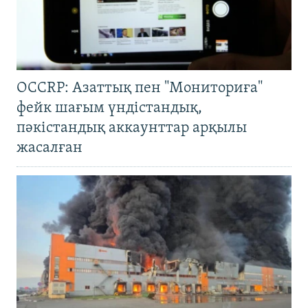
OCCRP: Азаттық пен "Мониториға"
фейк шағым үндістандық,
пәкістандық аккаунттар арқылы
жасалған