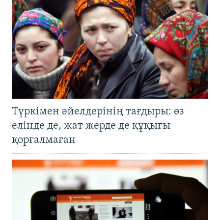
Түркімен әйелдерінің тағдыры: өз
елінде де, жат жерде де құқығы
қорғалмаған