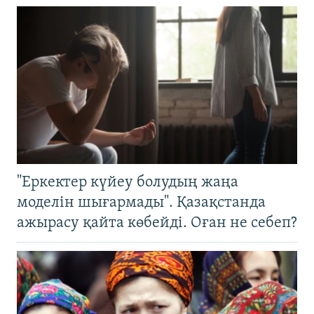
"Еркектер күйеу болудың жаңа
моделін шығармады". Қазақстанда
ажырасу қайта көбейді. Оған не себеп?