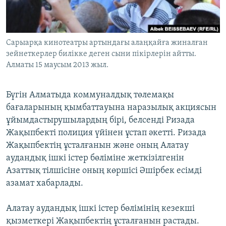
ЖАЗЫЛЫҢЫЗ
Сарыарқа кинотеатры артындағы алаңқайға жиналған
зейнеткерлер билікке деген сыни пікірлерін айтты.
Басқа тілдерде
Алматы 15 маусым 2013 жыл.
Бүгін Алматыда коммуналдық төлемақы
бағаларының қымбаттауына наразылық акциясын
ұйымдастырушылардың бірі, белсенді Ризада
Жақыпбекті полиция үйінен ұстап әкетті. Ризада
Жақыпбектің ұсталғанын және оның Алатау
аудандық ішкі істер бөліміне жеткізілгенін
Азаттық тілшісіне оның көршісі Әшірбек есімді
азамат хабарлады.
Алатау аудандық ішкі істер бөлімінің кезекші
қызметкері Жақыпбектің ұсталғанын растады.