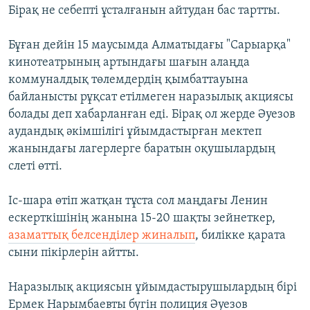
Бірақ не себепті ұсталғанын айтудан бас тартты.
Бұған дейін 15 маусымда Алматыдағы "Сарыарқа"
кинотеатрының артындағы шағын алаңда
коммуналдық төлемдердің қымбаттауына
байланысты рұқсат етілмеген наразылық акциясы
болады деп хабарланған еді. Бірақ ол жерде Әуезов
аудандық әкімшілігі ұйымдастырған мектеп
жанындағы лагерлерге баратын оқушылардың
слеті өтті.
Іс-шара өтіп жатқан тұста сол маңдағы Ленин
ескерткішінің жанына 15-20 шақты зейнеткер,
азаматтық белсенділер жиналып
, билікке қарата
сыни пікірлерін айтты.
Наразылық акциясын ұйымдастырушылардың бірі
Ермек Нарымбаевты бүгін полиция Әуезов