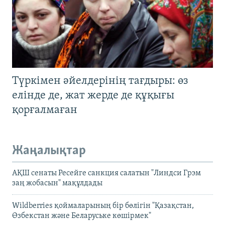
Түркімен әйелдерінің тағдыры: өз
елінде де, жат жерде де құқығы
қорғалмаған
Жаңалықтар
АҚШ сенаты Ресейге санкция салатын "Линдси Грэм
заң жобасын" мақұлдады
Wildberries қоймаларының бір бөлігін "Қазақстан,
Өзбекстан және Беларуське көшірмек"