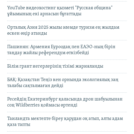
YouTube видеохостинг қызметі "Русская община"
ұйымының екі арнасын бұғаттады
Орталық Азия 2025 жылы әлемде туризм ең жылдам
өскен өңір атанды
Пашинян: Армения Еуроодақ пен ЕАЭО-ның бірін
таңдау жайлы референдум өткізбейді
Білім грант иегерлерінің тізімі жарияланды
БАҚ: Қазақстан Теңіз кен орнында экологиялық заң
талабы сақталмаған дейді
Ресейдің Екатеринбург қаласында дрон шабуылынан
соң Wildberries қоймасы өртенді
Таиландта мектепте біреу қарудан оқ атып, алты адам
қаза тапты