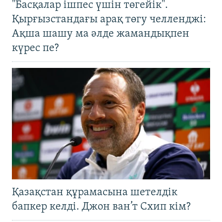
"Басқалар ішпес үшін төгейік".
Қырғызстандағы арақ төгу челленджі:
Ақша шашу ма әлде жамандықпен
күрес пе?
Қазақстан құрамасына шетелдік
бапкер келді. Джон ван’т Схип кім?