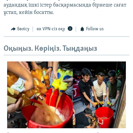
аудандық ішкі істер басқармасында бірнеше сағат
ұстап, кейін босатты.
Бөлісу
VPN-сіз оқу
Follow us
Оқыңыз. Көріңіз. Тыңдаңыз