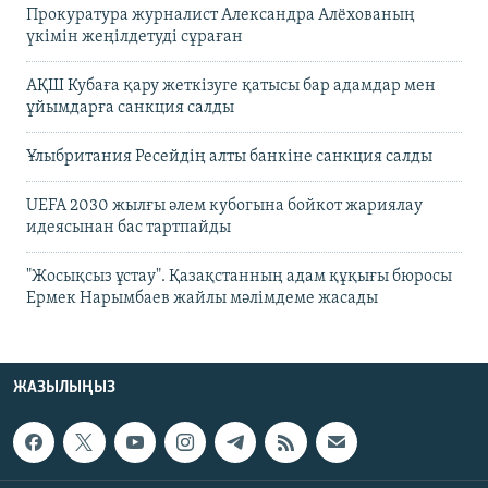
Прокуратура журналист Александра Алёхованың
үкімін жеңілдетуді сұраған
АҚШ Кубаға қару жеткізуге қатысы бар адамдар мен
ұйымдарға санкция салды
Ұлыбритания Ресейдің алты банкіне санкция салды
UEFA 2030 жылғы әлем кубогына бойкот жариялау
идеясынан бас тартпайды
"Жосықсыз ұстау". Қазақстанның адам құқығы бюросы
Ермек Нарымбаев жайлы мәлімдеме жасады
ЖАЗЫЛЫҢЫЗ