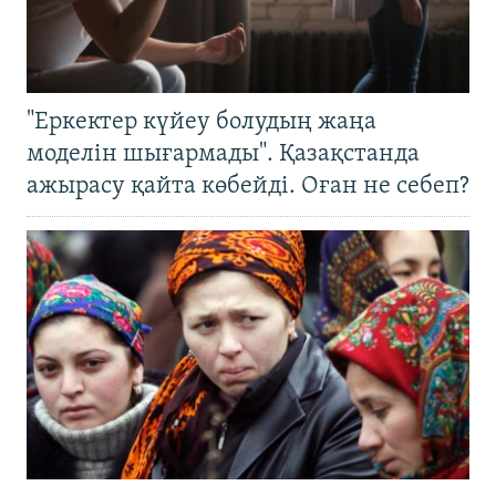
"Еркектер күйеу болудың жаңа
моделін шығармады". Қазақстанда
ажырасу қайта көбейді. Оған не себеп?