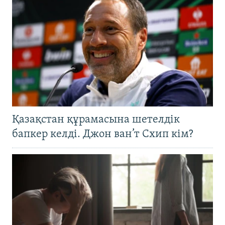
Қазақстан құрамасына шетелдік
бапкер келді. Джон ван’т Схип кім?