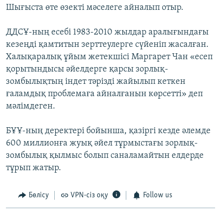
Шығыста өте өзекті мәселеге айналып отыр.
ДДСҰ-ның есебі 1983-2010 жылдар аралығындағы
кезеңді қамтитын зерттеулерге сүйеніп жасалған.
Халықаралық ұйым жетекшісі Маргарет Чан «есеп
қорытындысы әйелдерге қарсы зорлық-
зомбылықтың індет тәрізді жайылып кеткен
ғаламдық проблемаға айналғанын көрсетті» деп
мәлімдеген.
БҰҰ-ның деректері бойынша, қазіргі кезде әлемде
600 миллионға жуық әйел тұрмыстағы зорлық-
зомбылық қылмыс болып саналамайтын елдерде
тұрып жатыр.
Бөлісу
VPN-сіз оқу
Follow us