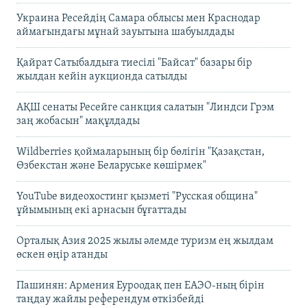
Украина Ресейдің Самара облысы мен Краснодар
аймағындағы мұнай зауытына шабуылдады
Қайрат Сатыбалдыға тиесілі "Байсат" базары бір
жылдан кейін аукционда сатылды
АҚШ сенаты Ресейге санкция салатын "Линдси Грэм
заң жобасын" мақұлдады
Wildberries қоймаларының бір бөлігін "Қазақстан,
Өзбекстан және Беларуське көшірмек"
YouTube видеохостинг қызметі "Русская община"
ұйымының екі арнасын бұғаттады
Орталық Азия 2025 жылы әлемде туризм ең жылдам
өскен өңір атанды
Пашинян: Армения Еуроодақ пен ЕАЭО-ның бірін
таңдау жайлы референдум өткізбейді