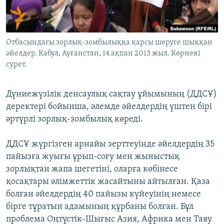
ЖАЗЫЛЫҢЫЗ
Отбасындағы зорлық-зомбылыққа қарсы шеруге шыққан
әйелдер. Кабул, Ауғанстан, 14 ақпан 2013 жыл. Көрнекі
Басқа тілдерде
сурет.
Дүниежүзілік денсаулық сақтау ұйымының (ДДСҰ)
деректері бойынша, әлемде әйелдердің үштен бірі
әртүрлі зорлық-зомбылық көреді.
ДДСҰ жүргізген арнайы зерттеуінде әйелдердің 35
пайызға жуығы ұрып-соғу мен жыныстық
зорлықтан жапа шегетіні, оларға көбінесе
қосақтары әлімжеттік жасайтыны айтылған. Қаза
болған әйелдердің 40 пайызы күйеуінің немесе
бірге тұратын адамының құрбаны болған. Бұл
проблема Оңтүстік-Шығыс Азия, Африка мен Таяу