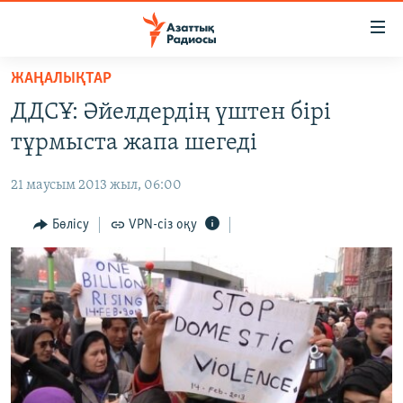
Accessibility
links
Skip
ЖАҢАЛЫҚТАР
to
ЖАҢАЛЫҚТАР
ДДСҰ: Әйелдердің үштен бірі
main
САЯСАТ
content
тұрмыста жапа шегеді
AZATTYQTV
Skip
to
21 маусым 2013 жыл, 06:00
ҚАҢТАР ОҚИҒАСЫ
main
АДАМ ҚҰҚЫҚТАРЫ
Бөлісу
VPN-сіз оқу
Navigation
Skip
ӘЛЕУМЕТ
to
ӘЛЕМ
Search
АРНАЙЫ ЖОБАЛАР
Русский