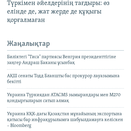
Түркімен әйелдерінің тағдыры: өз
елінде де, жат жерде де құқығы
қорғалмаған
Жаңалықтар
Биліктегі "Тиса" партиясы Венгрия президенттігіне
заңгер Андраш Баканы ұсынбақ
АҚШ сенаты Тодд Бланшты бас прокурор лауазымына
бекітті
Украина Түркиядан ATACMS зымырандары мен M270
қондырғыларын сатып алмақ
Украина КҚК-дағы Қазақстан мұнайының экспортына
қатысы бар инфрақұрылымға шабуылдамауға келіскен
– Bloomberg