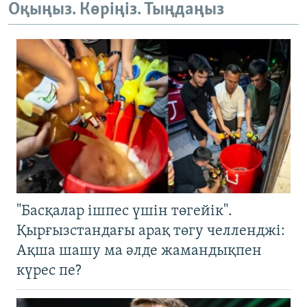
Оқыңыз. Көріңіз. Тыңдаңыз
"Басқалар ішпес үшін төгейік".
Қырғызстандағы арақ төгу челленджі:
Ақша шашу ма әлде жамандықпен
күрес пе?