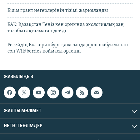
Білім грант иегерлерінің тізімі жарияланды
БАҚ: Қазақстан Теңіз кен орнында экологиялық заң
талабы сақталмаған дейді
Ресейдің Екатеринбург қаласында дрон шабуылынан
соң Wildberries қоймасы өртенді
ЖАЗЫЛЫҢЫЗ
ЖАЛПЫ МӘЛІМЕТ
НЕГІЗГІ БӨЛІМДЕР