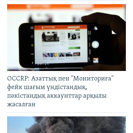
OCCRP: Азаттық пен "Мониториға"
фейк шағым үндістандық,
пәкістандық аккаунттар арқылы
жасалған