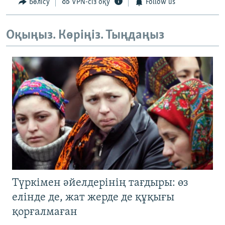
Бөлісу
VPN-сіз оқу
Follow us
Оқыңыз. Көріңіз. Тыңдаңыз
Түркімен әйелдерінің тағдыры: өз
елінде де, жат жерде де құқығы
қорғалмаған