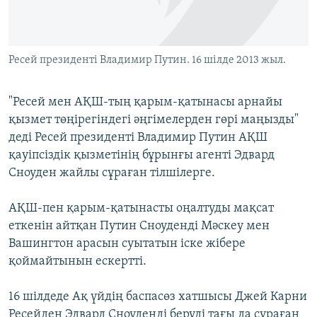
ЖАЗЫЛЫҢЫЗ
Ресей президенті Владимир Путин. 16 шілде 2013 жыл.
Басқа тілдерде
"Ресей мен АҚШ-тың қарым-қатынасы арнайы
қызмет төңірегіндегі әңгімелерден гөрі маңызды"
деді Ресей президенті Владимир Путин АҚШ
қауіпсіздік қызметінің бұрынғы агенті Эдвард
Сноуден жайлы сұраған тілшілерге.
АҚШ-пен қарым-қатынасты оңалтуды мақсат
еткенін айтқан Путин Сноуденді Мәскеу мен
Вашингтон арасын суытатын іске жібере
қоймайтынын ескертті.
16 шілдеде Ақ үйдің баспасөз хатшысы Джей Карни
Ресейден Эдвард Сноуденді беруді тағы да сұраған