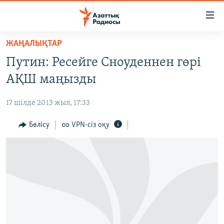
Accessibility
links
Skip
ЖАҢАЛЫҚТАР
to
ЖАҢАЛЫҚТАР
Путин: Ресейге Сноуденнен гөрі
main
САЯСАТ
content
АҚШ маңызды
AZATTYQTV
Skip
to
17 шілде 2013 жыл, 17:33
ҚАҢТАР ОҚИҒАСЫ
main
АДАМ ҚҰҚЫҚТАРЫ
Бөлісу
VPN-сіз оқу
Navigation
Skip
ӘЛЕУМЕТ
to
ӘЛЕМ
Search
АРНАЙЫ ЖОБАЛАР
Русский