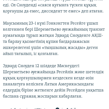
еді. Ол Сноуденді «саяси қуғынға түскен құқық
қорғаушы да емес, диссидент те емес» деп атаған.
Маусымның 23-і күні Гонконгтен Ресейге ұшып
келгеннен бері Шереметьево әуежайының транзит
аумағында тұрып жатқан Эдвард Сноуденге АҚШ-
та барлау қызметінің құпия бағдарламасын
әшкерелегені үшін «тыңшылық жасады» деген
айып тағылып, іс қозғалған.
Эдвард Сноуден 12 шілдеде Мәскеудегі
Шереметьево әуежайында Ресейлік және шетелдік
құқық қорғаушылармен кездескен кезде өзін
паналатуға келіскен Латын Америкасындағы
елдердің біріне жеткенге дейін Ресейден уақытша
баспана сұрамақ жоспарын хабарлаған.