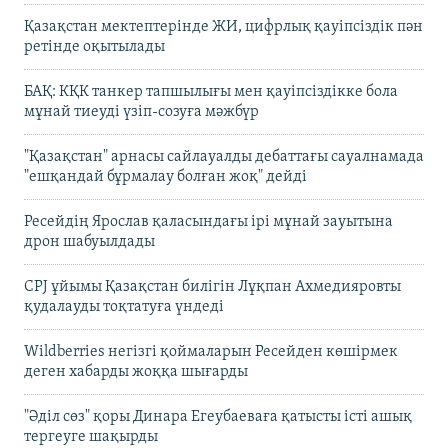
Қазақстан мектептерінде ЖИ, цифрлық қауіпсіздік пән
ретінде оқытылады
БАҚ: КҚК танкер тапшылығы мен қауіпсіздікке бола
мұнай тиеуді үзіп-созуға мәжбүр
"Қазақстан" арнасы сайлауалды дебаттағы сауалнамада
"ешқандай бұрмалау болған жоқ" дейді
Ресейдің Ярослав қаласындағы ірі мұнай зауытына
дрон шабуылдады
CPJ ұйымы Қазақстан билігін Лұқпан Ахмедияровты
қудалауды тоқтатуға үндеді
Wildberries негізгі қоймаларын Ресейден көшірмек
деген хабарды жоққа шығарды
"Әділ сөз" қоры Динара Егеубаеваға қатысты істі ашық
тергеуге шақырды