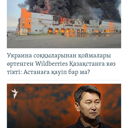
Украина соққыларынан қоймалары
өртенген Wildberries Қазақстанға көз
тікті: Астанаға қауіп бар ма?