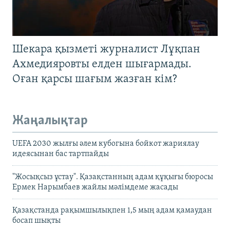
Шекара қызметі журналист Лұқпан
Ахмедияровты елден шығармады.
Оған қарсы шағым жазған кім?
Жаңалықтар
UEFA 2030 жылғы әлем кубогына бойкот жариялау
идеясынан бас тартпайды
"Жосықсыз ұстау". Қазақстанның адам құқығы бюросы
Ермек Нарымбаев жайлы мәлімдеме жасады
Қазақстанда рақымшылықпен 1,5 мың адам қамаудан
босап шықты