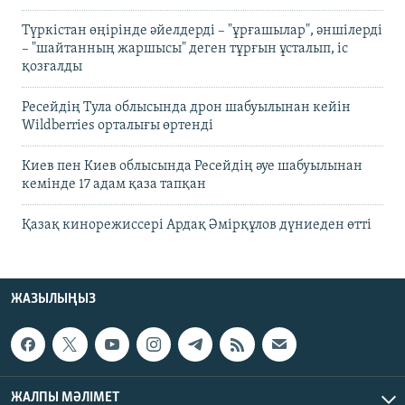
Түркістан өңірінде әйелдерді – "ұрғашылар", әншілерді
– "шайтанның жаршысы" деген тұрғын ұсталып, іс
қозғалды
Ресейдің Тула облысында дрон шабуылынан кейін
Wildberries орталығы өртенді
Киев пен Киев облысында Ресейдің әуе шабуылынан
кемінде 17 адам қаза тапқан
Қазақ кинорежиссері Ардақ Әмірқұлов дүниеден өтті
ЖАЗЫЛЫҢЫЗ
ЖАЛПЫ МӘЛІМЕТ