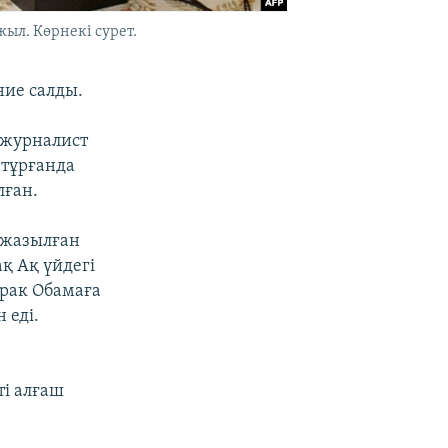
ыл. Көрнекі сурет.
ние салды.
 журналист
 тұрғанда
лған.
 жазылған
ақ Ақ үйдегі
арак Обамаға
 еді.
ті алғаш