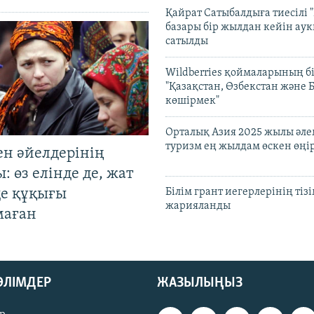
Қайрат Сатыбалдыға тиесілі "
базары бір жылдан кейін ау
сатылды
Wildberries қоймаларының бі
"Қазақстан, Өзбекстан және 
көшірмек"
Орталық Азия 2025 жылы әл
туризм ең жылдам өскен өңі
ен әйелдерінің
: өз елінде де, жат
де құқығы
Білім грант иегерлерінің тізі
жарияланды
маған
БӨЛІМДЕР
ЖАЗЫЛЫҢЫЗ