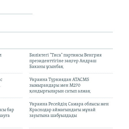
л
Биліктегі "Тиса" партиясы Венгрия
президенттігіне заңгер Андраш
Баканы ұсынбақ
с
Украина Түркиядан ATACMS
і
зымырандары мен M270
қондырғыларын сатып алмақ
н
Украина Ресейдің Самара облысы мен
сы бар
Краснодар аймағындағы мұнай
ауға
зауытына шабуылдады