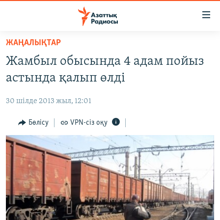
Accessibility
links
Skip
ЖАҢАЛЫҚТАР
to
ЖАҢАЛЫҚТАР
Жамбыл обысында 4 адам пойыз
main
САЯСАТ
content
астында қалып өлді
AZATTYQTV
Skip
to
30 шілде 2013 жыл, 12:01
ҚАҢТАР ОҚИҒАСЫ
main
АДАМ ҚҰҚЫҚТАРЫ
Бөлісу
VPN-сіз оқу
Navigation
Skip
ӘЛЕУМЕТ
to
ӘЛЕМ
Search
АРНАЙЫ ЖОБАЛАР
Русский