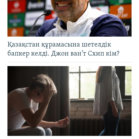
Қазақстан құрамасына шетелдік
бапкер келді. Джон ван’т Схип кім?