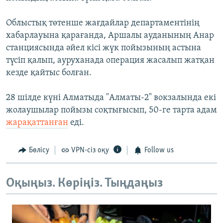
Облыстық төтенше жағдайлар департаментінің
хабарлауына қарағанда, Аршалы ауданының Анар
станциясында әйел кісі жүк пойызының астына
түсіп қалып, ауруханада операция жасалып жатқан
кезде қайтыс болған.
28 шілде күні Алматыда "Алматы-2" вокзалында екі
жолаушылар пойызы соқтығысып, 50-ге тарта адам
жарақаттанған
еді.
Бөлісу
VPN-сіз оқу
Follow us
Оқыңыз. Көріңіз. Тыңдаңыз