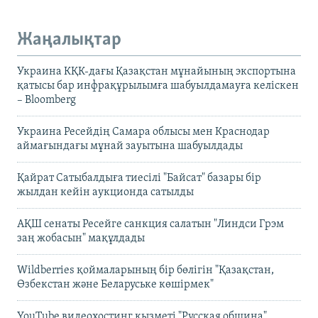
Жаңалықтар
Украина КҚК-дағы Қазақстан мұнайының экспортына
қатысы бар инфрақұрылымға шабуылдамауға келіскен
– Bloomberg
Украина Ресейдің Самара облысы мен Краснодар
аймағындағы мұнай зауытына шабуылдады
Қайрат Сатыбалдыға тиесілі "Байсат" базары бір
жылдан кейін аукционда сатылды
АҚШ сенаты Ресейге санкция салатын "Линдси Грэм
заң жобасын" мақұлдады
Wildberries қоймаларының бір бөлігін "Қазақстан,
Өзбекстан және Беларуське көшірмек"
YouTube видеохостинг қызметі "Русская община"