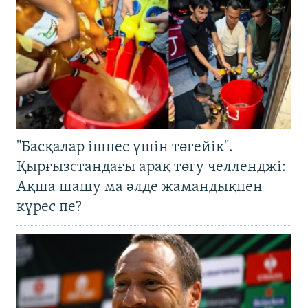
"Басқалар ішпес үшін төгейік".
Қырғызстандағы арақ төгу челленджі:
Ақша шашу ма әлде жамандықпен
күрес пе?