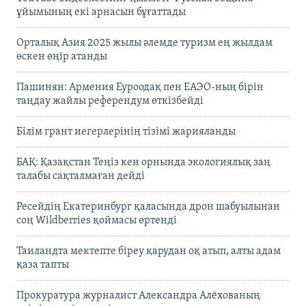
ұйымының екі арнасын бұғаттады
Орталық Азия 2025 жылы әлемде туризм ең жылдам
өскен өңір атанды
Пашинян: Армения Еуроодақ пен ЕАЭО-ның бірін
таңдау жайлы референдум өткізбейді
Білім грант иегерлерінің тізімі жарияланды
БАҚ: Қазақстан Теңіз кен орнында экологиялық заң
талабы сақталмаған дейді
Ресейдің Екатеринбург қаласында дрон шабуылынан
соң Wildberries қоймасы өртенді
Таиландта мектепте біреу қарудан оқ атып, алты адам
қаза тапты
Прокуратура журналист Александра Алёхованың