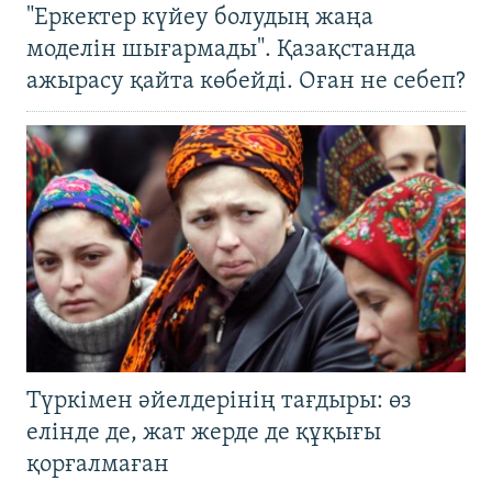
"Еркектер күйеу болудың жаңа
моделін шығармады". Қазақстанда
ажырасу қайта көбейді. Оған не себеп?
Түркімен әйелдерінің тағдыры: өз
елінде де, жат жерде де құқығы
қорғалмаған