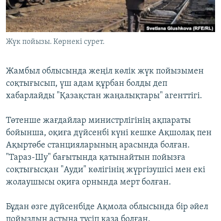
ЖАЗЫЛЫҢЫЗ
Жүк пойызы. Көрнекі сурет.
Басқа тілдерде
Жамбыл облысында жеңіл көлік жүк пойызымен
соқтығысып, үш адам құрбан болды деп
хабарлайды "Қазақстан жаңалықтары" агенттігі.
Төтенше жағдайлар министрлігінің ақпараты
бойынша, оқиға дүйсенбі күні кешке Ақшолақ пен
Ақыртөбе станцияларының арасында болған.
"Тараз-Шу" бағытында қатынайтын пойызға
соқтығысқан "Ауди" көлігінің жүргізушісі мен екі
жолаушысы оқиға орнында мерт болған.
Бұдан өзге дүйсенбіде Ақмола облысында бір әйел
пойыздың астына түсіп қаза болған.