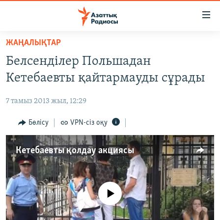
Accessibility
links
Skip
ЖАҢАЛЫҚТАР
to
ЖАҢАЛЫҚТАР
Белсенділер Польшадан
main
САЯСАТ
content
Кетебаевты қайтармауды сұрады
AZATTYQTV
Skip
to
7 тамыз 2013 жыл, 12:29
ҚАҢТАР ОҚИҒАСЫ
main
АДАМ ҚҰҚЫҚТАРЫ
Бөлісу
VPN-сіз оқу
Navigation
Skip
ӘЛЕУМЕТ
to
Кетебаевты қолдау акциясы
ӘЛЕМ
Search
АРНАЙЫ ЖОБАЛАР
No media source currently available
Русский