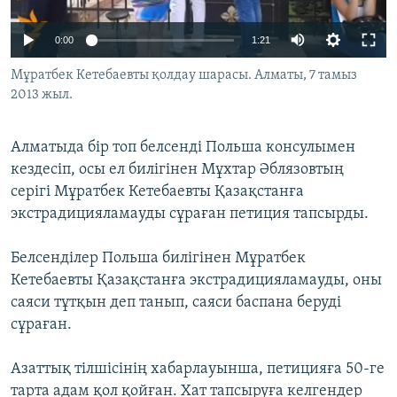
ЖАЗЫЛЫҢЫЗ
0:00
1:21
Мұратбек Кетебаевты қолдау шарасы. Алматы, 7 тамыз
2013 жыл.
Басқа тілдерде
Алматыда бір топ белсенді Польша консулымен
кездесіп, осы ел билігінен Мұхтар Әблязовтың
серігі Мұратбек Кетебаевты Қазақстанға
экстрадицияламауды сұраған петиция тапсырды.
Белсенділер Польша билігінен Мұратбек
Кетебаевты Қазақстанға экстрадицияламауды, оны
саяси тұтқын деп танып, саяси баспана беруді
сұраған.
Азаттық тілшісінің хабарлауынша, петицияға 50-ге
тарта адам қол қойған. Хат тапсыруға келгендер