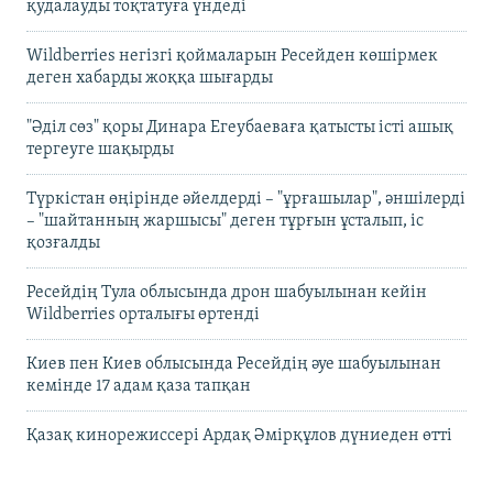
қудалауды тоқтатуға үндеді
Wildberries негізгі қоймаларын Ресейден көшірмек
деген хабарды жоққа шығарды
"Әділ сөз" қоры Динара Егеубаеваға қатысты істі ашық
тергеуге шақырды
Түркістан өңірінде әйелдерді – "ұрғашылар", әншілерді
– "шайтанның жаршысы" деген тұрғын ұсталып, іс
қозғалды
Ресейдің Тула облысында дрон шабуылынан кейін
Wildberries орталығы өртенді
Киев пен Киев облысында Ресейдің әуе шабуылынан
кемінде 17 адам қаза тапқан
Қазақ кинорежиссері Ардақ Әмірқұлов дүниеден өтті