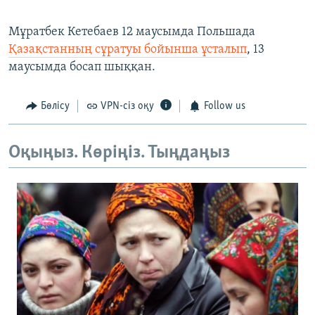
Мұратбек Кетебаев 12 маусымда Польшада
Қазақстанның сұратуы бойынша ұсталып
, 13
маусымда босап шыққан.
Бөлісу
VPN-сіз оқу
Follow us
Оқыңыз. Көріңіз. Тыңдаңыз