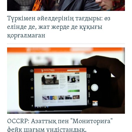
Түркімен әйелдерінің тағдыры: өз
елінде де, жат жерде де құқығы
қорғалмаған
OCCRP: Азаттық пен "Мониториға"
фейк шағым үндістандық,