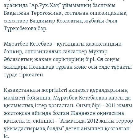
арасында "Ар.Рух.Хақ" ұйымының басшысы
Бақытжан Төреғожина, сотталған оппозициялық
саясаткер Владимир Козловтың жұбайы Әлия
Тұрысбекова бар.
Мұратбек Кетебаев - қуғындағы қазақстандық
банкир, оппозициялық саясаткер Мұхтар
Әблязовтың жақын серіктерінің бірі. Ол соңғы
жылдары Польшада тұрған және осы елде тұрақты
түрде тіркелген.
Қазақстанның жергілікті ақпарат құралдарының
мәліметі бойынша, Мұратбек Кетебаевқа қарсы да
қылмыстық істер қозғалған. Оның бірі - 2011 жылы
желтоқсан айында болған Жаңаөзен оқиғасына
қатысты іс, екіншісі - "Алматыда 2012 жылы террор
ұйымдастырмақ болды" деген айыппен қозғалған
іс.