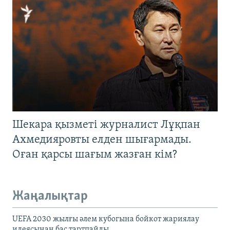
Шекара қызметі журналист Лұқпан
Ахмедияровты елден шығармады.
Оған қарсы шағым жазған кім?
Жаңалықтар
UEFA 2030 жылғы әлем кубогына бойкот жариялау
идеясынан бас тартпайды