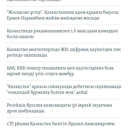
"Жосықсыз ұстау". Қазақстанның адам құқығы бюросы
Ермек Нарымбаев жайлы мәлімдеме жасады
Қазақстанда рақымшылықпен 1,5 мың адам қамаудан
босап шықты
Қазақстан мектептерінде ЖИ, цифрлық қауіпсіздік пән
ретінде оқытылады
БАҚ: КҚК танкер тапшылығы мен қауіпсіздікке бола
мұнай тиеуді үзіп-созуға мәжбүр
"Қазақстан" арнасы сайлауалды дебаттағы сауалнамада
"ешқандай бұрмалау болған жоқ" дейді
Ресейдің Ярослав қаласындағы ірі мұнай зауытына
дрон шабуылдады
CPJ ұйымы Қазақстан билігін Лұқпан Ахмедияровты