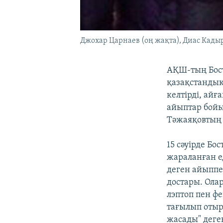
Джохар Царнаев (оң жақта), Диас Кадырб
АҚШ-тың Бост
қазақстандықт
келтірді, ай
айыптар бойы
Тәжаяқовтың 
15 сәуірде Б
жараланған е
деген айыппе
достары. Ола
лэптоп пен ф
тағылып отыр
жасады" деге