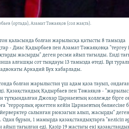
аев (ортада), Азамат Тәжаяқов (сол жақта).
он қаласында болған жарылысқа қатысты 8 тамызда
ар - Диас Қадырбаев пен Азамат Тәжаяқовқа "тергеу і
ғақтарды жасырды" деген ресми айып тағылды. Енді та
нша алғашқы сот тыңдауы 13 тамызда өтеді. Бұл тура
адвокаты Аркадий Бух хабарлады.
остонда болған жарылыстан үш адам қаза тауып, ондаға
ді. Қазақстандық Қадырбаев пен Тәжаяқов - "жарылыс
н тұтқындалған Джохар Царнаевтың коллежде бірге 
рға "террорлық әркеттен кейін Царнаевтың бөлмесіне 
ейерверктер салынған рюкзагын алып, жасырды" деге
. Одан бұрын, 1 мамырда қазақстандықтарға "келісіп ә
н айып тағылған еді. Қазір 19 жастағы екі қазақстанд