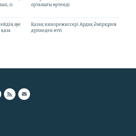
ып, іс
орталығы өртенді
ейдің әуе
Қазақ кинорежиссері Ардақ Әмірқұлов
 қаза
дүниеден өтті