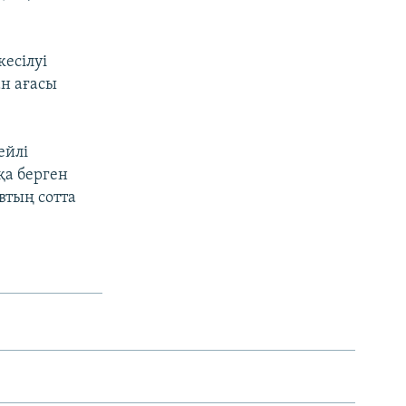
есілуі
ан ағасы
ейлі
қа берген
втың сотта