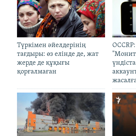
Түркімен әйелдерінің
OCCRP:
тағдыры: өз елінде де, жат
"Монит
жерде де құқығы
үндіст
қорғалмаған
аккаун
жасалғ