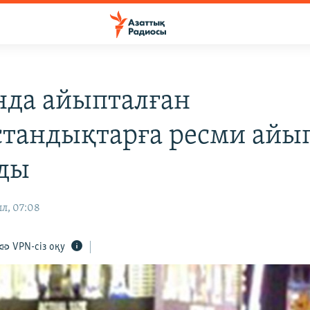
нда айыпталған
стандықтарға ресми айы
ды
л, 07:08
VPN-сіз оқу