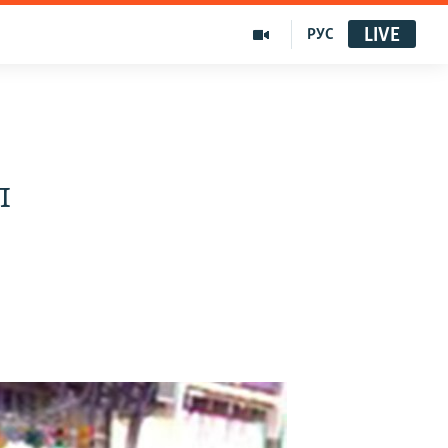
LIVE
РУС
п