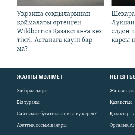
Украина соққыларынан
Шекара
қоймалары өртенген
Лұқпан
Wildberries Қазақстанға көз
елден 
тікті: Астанаға қауіп бар
қарсы 
ма?
ЖАЛПЫ МӘЛІМЕТ
НЕГІЗГІ 
Хабарласыңыз
Жаңалықта
Біз туралы
Қазақстан
Русский
Сайтымыз бұғатталса не істеу керек?
Қазақтар - 
Азаттық қосымшалары
Орталық А
ЖАЗЫЛЫҢЫЗ