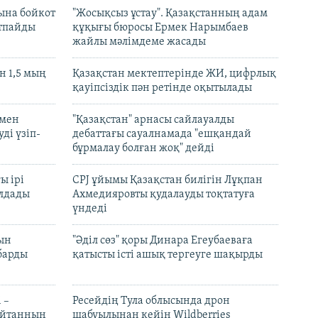
ына бойкот
"Жосықсыз ұстау". Қазақстанның адам
ртпайды
құқығы бюросы Ермек Нарымбаев
жайлы мәлімдеме жасады
 1,5 мың
Қазақстан мектептерінде ЖИ, цифрлық
қауіпсіздік пән ретінде оқытылады
 мен
"Қазақстан" арнасы сайлауалды
ді үзіп-
дебаттағы сауалнамада "ешқандай
бұрмалау болған жоқ" дейді
ы ірі
CPJ ұйымы Қазақстан билігін Лұқпан
лдады
Ахмедияровты қудалауды тоқтатуға
үндеді
рын
"Әділ сөз" қоры Динара Егеубаеваға
барды
қатысты істі ашық тергеуге шақырды
 –
Ресейдің Тула облысында дрон
шайтанның
шабуылынан кейін Wildberries