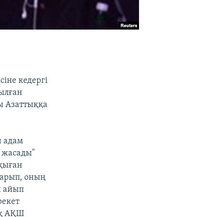
сіне кедергі
ғылған
лы Азаттыққа
н адам
 жасады"
оқыған
барып, оның
н айып
рекет
ық АҚШ