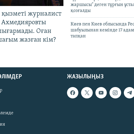
жаршысы" деген тұрғын ұстал
қозғалды
 қызметі журналист
 Ахмедияровты
Киев пен Киев облысында Рес
шығармады. Оған
шабуылынан кемінде 17 адам
тапқан
шағым жазған кім?
БӨЛІМДЕР
ЖАЗЫЛЫҢЫЗ
р
әлемде
зия