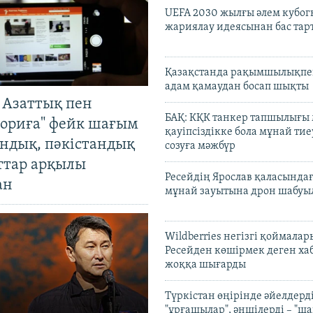
UEFA 2030 жылғы әлем кубог
жариялау идеясынан бас та
Қазақстанда рақымшылықпен
адам қамаудан босап шықты
 Азаттық пен
БАҚ: КҚК танкер тапшылығы
ориға" фейк шағым
қауіпсіздікке бола мұнай тиеу
андық, пәкістандық
созуға мәжбүр
ттар арқылы
Ресейдің Ярослав қаласындағ
ан
мұнай зауытына дрон шабуы
Wildberries негізгі қоймала
Ресейден көшірмек деген ха
жоққа шығарды
Түркістан өңірінде әйелдерді
"ұрғашылар", әншілерді – "