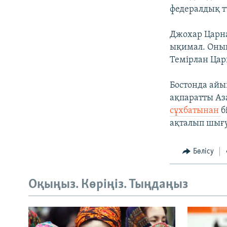
федералдық т
Джохар Царна
ықимал. Оның
Темірлан Цар
Бостонда айы
ақпаратты Аз
сұхбатынан
б
ақталып шығу
Бөлісу
Оқыңыз. Көріңіз. Тыңдаңыз