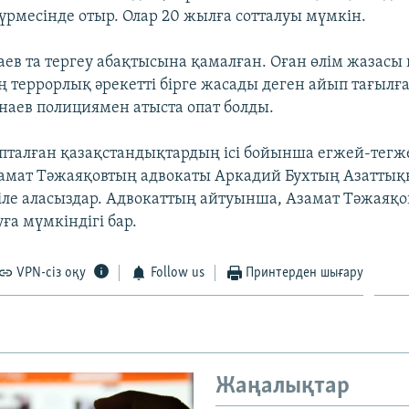
үрмесінде отыр. Олар 20 жылға сотталуы мүмкін.
ев та тергеу абақтысына қамалған. Оған өлім жазасы к
 террорлық әрекетті бірге жасады деген айып тағылғ
наев полициямен атыста опат болды.
пталған қазақстандықтардың ісі бойынша егжей-тегж
амат Тәжаяқовтың адвокаты Аркадий Бухтың Азаттық
іле аласыздар. Адвокаттың айтуынша, Азамат Тәжаяқо
ға мүмкіндігі бар.
VPN-сіз оқу
Follow us
Принтерден шығару
Жаңалықтар