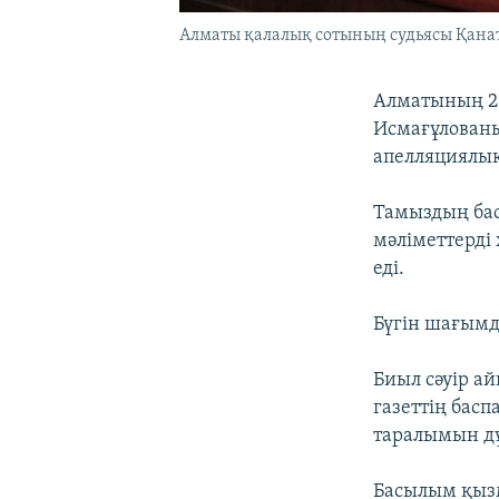
Алматы қалалық сотының судьясы Қанат
Алматының 2-
Исмағұлованы
апелляциялы
Тамыздың бас
мәліметтерді
еді.
Бүгін шағымд
Биыл сәуір а
газеттің бас
таралымын дұ
Басылым қызм