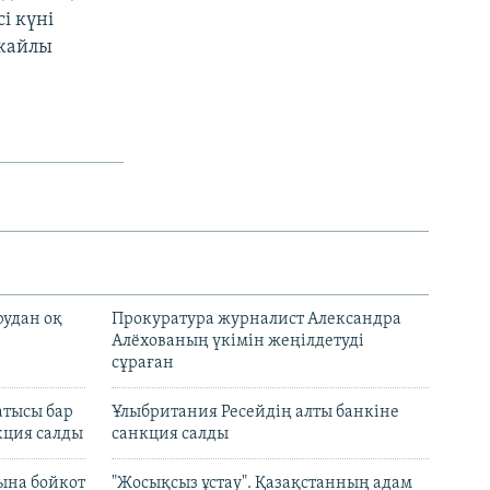
і күні
 жайлы
рудан оқ
Прокуратура журналист Александра
Алёхованың үкімін жеңілдетуді
сұраған
атысы бар
Ұлыбритания Ресейдің алты банкіне
кция салды
санкция салды
ына бойкот
"Жосықсыз ұстау". Қазақстанның адам