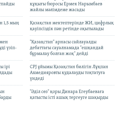
ртпайды
құқығы бюросы Ермек Нарымбаев
жайлы мәлімдеме жасады
 1,5 мың
Қазақстан мектептерінде ЖИ, цифрлық
қауіпсіздік пән ретінде оқытылады
 мен
"Қазақстан" арнасы сайлауалды
ді үзіп-
дебаттағы сауалнамада "ешқандай
бұрмалау болған жоқ" дейді
ы ірі
CPJ ұйымы Қазақстан билігін Лұқпан
лдады
Ахмедияровты қудалауды тоқтатуға
үндеді
рын
"Әділ сөз" қоры Динара Егеубаеваға
барды
қатысты істі ашық тергеуге шақырды