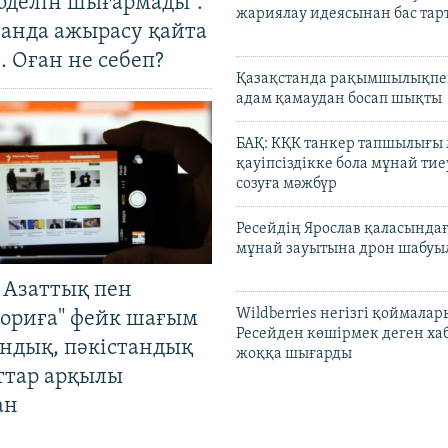
оделін шығармады".
жариялау идеясынан бас та
танда ажырасу қайта
. Оған не себеп?
Қазақстанда рақымшылықпен
адам қамаудан босап шықты
БАҚ: КҚК танкер тапшылығы
қауіпсіздікке бола мұнай тиеу
созуға мәжбүр
Ресейдің Ярослав қаласындағ
мұнай зауытына дрон шабуы
 Азаттық пен
Wildberries негізгі қоймала
ориға" фейк шағым
Ресейден көшірмек деген ха
андық, пәкістандық
жоққа шығарды
ттар арқылы
ан