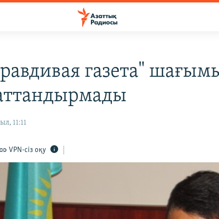
Правдивая газета" шағым
аттандырмады
л, 11:11
VPN-сіз оқу