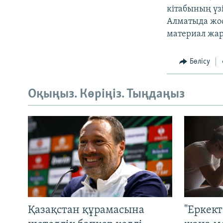
кітабының үзі
Алматыда жос
материал жа
Бөлісу
Оқыңыз. Көріңіз. Тыңдаңыз
Қазақстан құрамасына
"Еркек