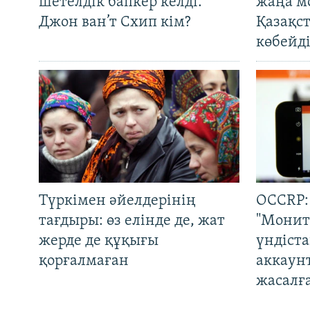
шетелдік бапкер келді.
жаңа м
Джон ван’т Схип кім?
Қазақс
көбейді
Түркімен әйелдерінің
OCCRP:
тағдыры: өз елінде де, жат
"Монит
жерде де құқығы
үндіст
қорғалмаған
аккаун
жасалғ