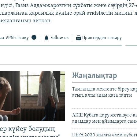
ндісі, Ғазиз Алдамжаровтың сұхбаты және сәуірдің 27-с
парланған қарсылық күніне орай өткізілетін митинг
рияланғанын айтқан.
VPN-сіз оқу
Follow us
Принтерден шығару
Жаңалықтар
Таиландта мектепте біреу қа
атып, алты адам қаза тапты
АҚШ Кубаға қару жеткізуге қ
адамдар мен ұйымдарға сан
тер күйеу болудың
UEFA 2030 жылғы әлем кубог