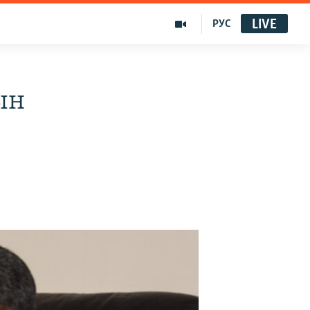
LIVE
РУС
ын