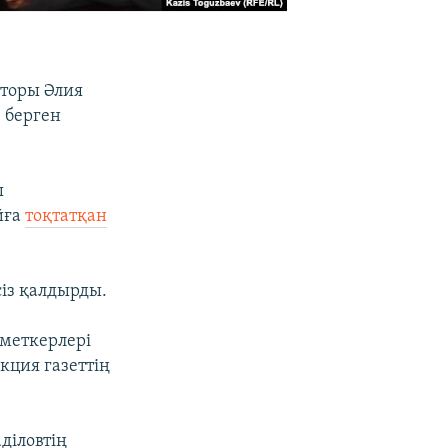
кторы Әлия
 берген
ы
йға
тоқтатқан
сіз қалдырды.
зметкерлері
акция газеттің
діловтің