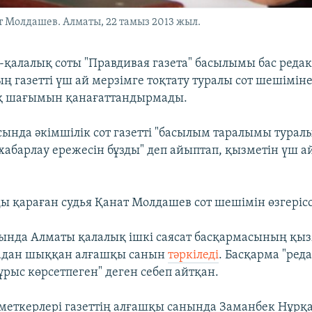
 Молдашев. Алматы, 22 тамыз 2013 жыл.
қалалық соты "Правдивая газета" басылымы бас реда
ң газетті үш ай мерзімге тоқтату туралы сот шешіміне
қ шағымын қанағаттандырмады.
ында әкімшілік сот газетті "басылым таралымы турал
 хабарлау ережесін бұзды" деп айыптап, қызметін үш а
ы қараған судья Қанат Молдашев сот шешімін өзгеріс
йында Алматы қалалық ішкі саясат басқармасының қы
падан шыққан алғашқы санын
тәркіледі
. Басқарма "ред
рыс көрсетпеген" деген себеп айтқан.
еткерлері газеттің алғашқы санында Заманбек Нұрқа