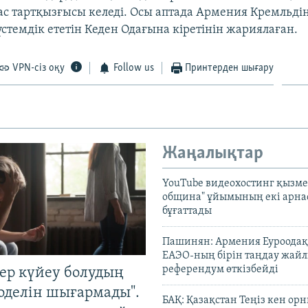
ас тартқызғысы келеді. Осы аптада Армения Кремльд
үстемдік ететін Кеден Одағына кіретінін жариялаған.
VPN-сіз оқу
Follow us
Принтерден шығару
Жаңалықтар
YouTube видеохостинг қызмет
община" ұйымының екі арн
бұғаттады
Пашинян: Армения Еуроодақ
ЕАЭО-ның бірін таңдау жай
референдум өткізбейді
тер күйеу болудың
оделін шығармады".
БАҚ: Қазақстан Теңіз кен ор