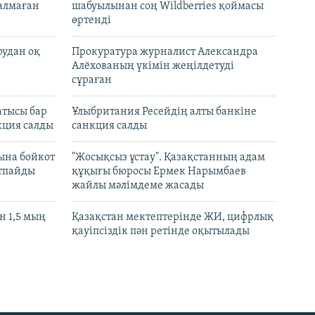
талмаған
шабуылынан соң Wildberries қоймасы
өртенді
рудан оқ
Прокуратура журналист Александра
Алёхованың үкімін жеңілдетуді
сұраған
атысы бар
Ұлыбритания Ресейдің алты банкіне
кция салды
санкция салды
ына бойкот
"Жосықсыз ұстау". Қазақстанның адам
ртпайды
құқығы бюросы Ермек Нарымбаев
жайлы мәлімдеме жасады
 1,5 мың
Қазақстан мектептерінде ЖИ, цифрлық
қауіпсіздік пән ретінде оқытылады