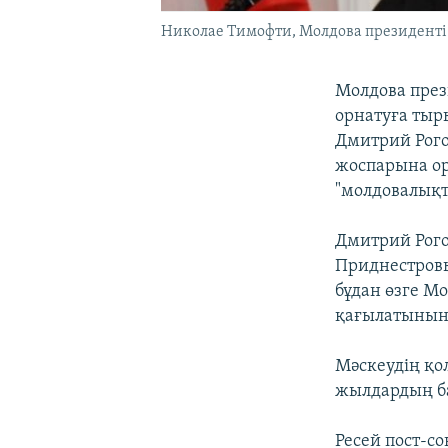
Николае Тимофти, Молдова президенті
Молдова пре
орнатуға тыр
Дмитрий Рого
жоспарына ор
"молдовалықт
Дмитрий Рого
Приднестровь
бұдан өзге Мо
қағылатынын"
Мәскеудің қо
жылдардың ба
Ресей пост-с