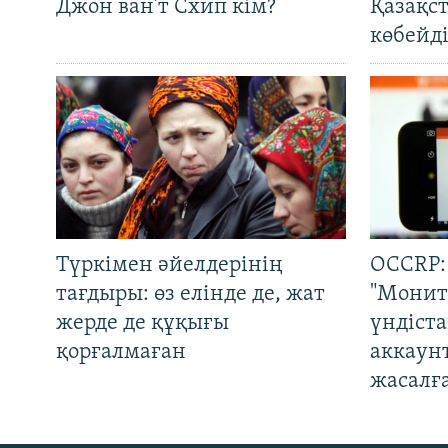
Джон ван’т Схип кім?
Қазақс
көбейді
Түркімен әйелдерінің
OCCRP:
тағдыры: өз елінде де, жат
"Монит
жерде де құқығы
үндіст
қорғалмаған
аккаун
жасалғ