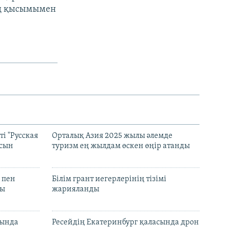
ің қысымымен
і "Русская
Орталық Азия 2025 жылы әлемде
асын
туризм ең жылдам өскен өңір атанды
 пен
Білім грант иегерлерінің тізімі
лы
жарияланды
нында
Ресейдің Екатеринбург қаласында дрон