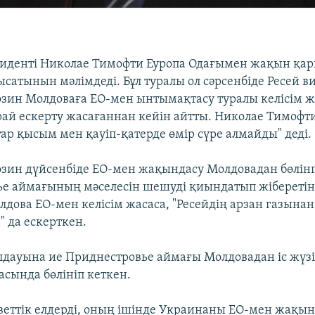
зиденті Николае Тимофти Еуропа Одағымен жақын қа
ысатынын мәлімдеді. Бұл туралы ол сәрсенбіде Ресей в
зин Молдоваға ЕО-мен ынтымақтасу туралы келісім ж
ай ескерту жасағаннан кейін айтты. Николае Тимофт
ар қысым мен қауіп-қатерде өмір сүре алмайды" деді.
зин дүйсенбіде ЕО-мен жақындасу Молдовадан бөлін
е аймағының мәселесін шешуді қиындатып жіберетіні
лдова ЕО-мен келісім жасаса, "Ресейдің арзан газынан
 да ескерткен.
лдауына ие Приднестровье аймағы Молдовадан іс жүзі
сында бөлініп кеткен.
оветтік елдерді, оның ішінде Украинаны ЕО-мен жақы