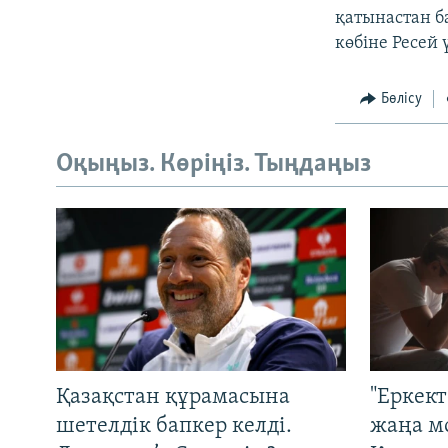
қатынастан б
көбіне Ресей 
Бөлісу
Оқыңыз. Көріңіз. Тыңдаңыз
Қазақстан құрамасына
"Еркек
шетелдік бапкер келді.
жаңа м