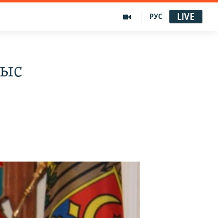
LIVE
РУС
ныс