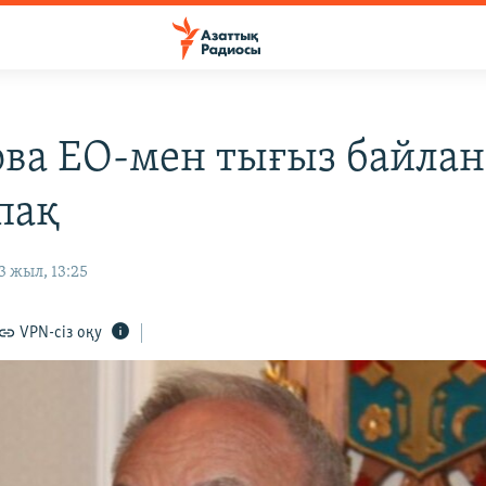
ва ЕО-мен тығыз байла
пақ
 жыл, 13:25
VPN-сіз оқу