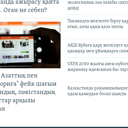
танда ажырасу қайта
экологиялық заң талабы сақ
дейді
. Оған не себеп?
Таиландта мектепте біреу қа
атып, алты адам қаза тапты
АҚШ Кубаға қару жеткізуге қ
адамдар мен ұйымдарға сан
UEFA 2030 жылғы әлем кубог
жариялау идеясынан бас та
 Азаттық пен
ориға" фейк шағым
Қазақстанда рақымшылықпен
андық, пәкістандық
адам қамаудан босап шықты
ттар арқылы
ан