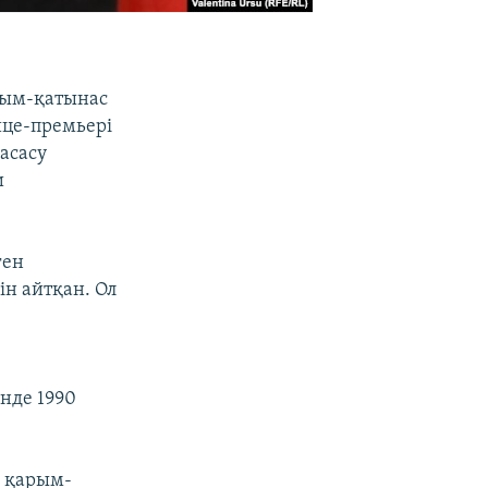
рым-қатынас
ице-премьері
асасу
и
ген
н айтқан. Ол
нде 1990
н қарым-