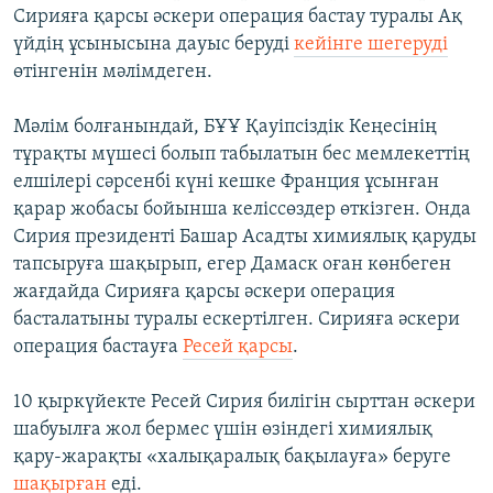
Сирияға қарсы әскери операция бастау туралы Ақ
үйдің ұсынысына дауыс беруді
кейінге шегеруді
өтінгенін мәлімдеген.
Мәлім болғанындай, БҰҰ Қауіпсіздік Кеңесінің
тұрақты мүшесі болып табылатын бес мемлекеттің
елшілері сәрсенбі күні кешке Франция ұсынған
қарар жобасы бойынша келіссөздер өткізген. Онда
Сирия президенті Башар Асадты химиялық қаруды
тапсыруға шақырып, егер Дамаск оған көнбеген
жағдайда Сирияға қарсы әскери операция
басталатыны туралы ескертілген. Сирияға әскери
операция бастауға
Ресей қарсы
.
10 қыркүйекте Ресей Сирия билігін сырттан әскери
шабуылға жол бермес үшін өзіндегі химиялық
қару-жарақты «халықаралық бақылауға» беруге
шақырған
еді.