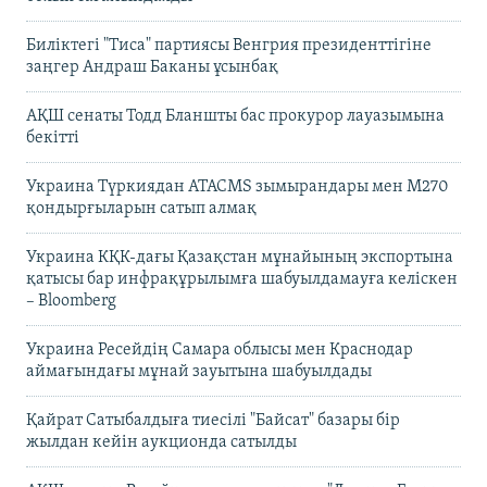
Биліктегі "Тиса" партиясы Венгрия президенттігіне
заңгер Андраш Баканы ұсынбақ
АҚШ сенаты Тодд Бланшты бас прокурор лауазымына
бекітті
Украина Түркиядан ATACMS зымырандары мен M270
қондырғыларын сатып алмақ
Украина КҚК-дағы Қазақстан мұнайының экспортына
қатысы бар инфрақұрылымға шабуылдамауға келіскен
– Bloomberg
Украина Ресейдің Самара облысы мен Краснодар
аймағындағы мұнай зауытына шабуылдады
Қайрат Сатыбалдыға тиесілі "Байсат" базары бір
жылдан кейін аукционда сатылды