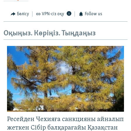
Бөлісу
VPN-сіз оқу
Follow us
Оқыңыз. Көріңіз. Тыңдаңыз
Ресейден Чехияға санкцияны айналып
жеткен Сібір балқарағайы Қазақстан