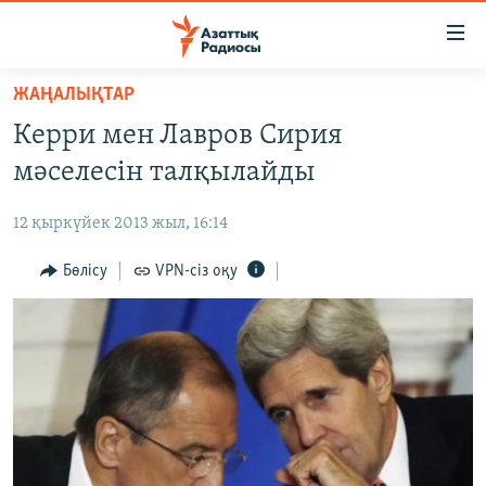
Accessibility
links
Skip
ЖАҢАЛЫҚТАР
to
ЖАҢАЛЫҚТАР
Керри мен Лавров Сирия
main
САЯСАТ
content
мәселесін талқылайды
AZATTYQTV
Skip
to
12 қыркүйек 2013 жыл, 16:14
ҚАҢТАР ОҚИҒАСЫ
main
АДАМ ҚҰҚЫҚТАРЫ
Бөлісу
VPN-сіз оқу
Navigation
Skip
ӘЛЕУМЕТ
to
ӘЛЕМ
Search
АРНАЙЫ ЖОБАЛАР
Русский