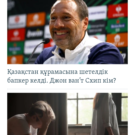
Қазақстан құрамасына шетелдік
бапкер келді. Джон ван’т Схип кім?