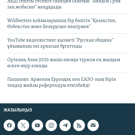
АҚШ сенаты Ресейге санкция салатын "Линдси Грэм
заң жобасын" мақұлдады
Wildberries қоймаларының бір бөлігін "Қазақстан,
Өзбекстан және Беларуське көшірмек"
YouTube видеохостинг қызметі "Русская община"
ұйымының екі арнасын бұғаттады
Орталық Азия 2025 жылы әлемде туризм ең жылдам
өскен өңір атанды
Пашинян: Армения Еуроодақ пен ЕАЭО-ның бірін
таңдау жайлы референдум өткізбейді
ЖАЗЫЛЫҢЫЗ