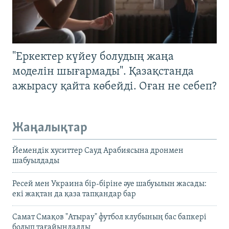
"Еркектер күйеу болудың жаңа
моделін шығармады". Қазақстанда
ажырасу қайта көбейді. Оған не себеп?
Жаңалықтар
Йемендік хуситтер Сауд Арабиясына дронмен
шабуылдады
Ресей мен Украина бір-біріне әуе шабуылын жасады:
екі жақтан да қаза тапқандар бар
Самат Смақов "Атырау" футбол клубының бас бапкері
болып тағайындалды