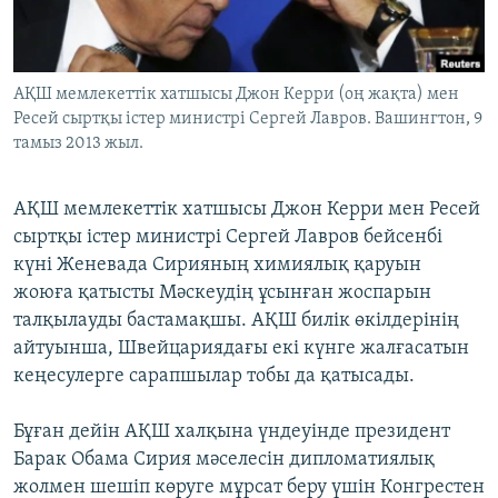
ЖАЗЫЛЫҢЫЗ
АҚШ мемлекеттік хатшысы Джон Керри (оң жақта) мен
Ресей сыртқы істер министрі Сергей Лавров. Вашингтон, 9
Басқа тілдерде
тамыз 2013 жыл.
АҚШ мемлекеттік хатшысы Джон Керри мен Ресей
сыртқы істер министрі Сергей Лавров бейсенбі
күні Женевада Сирияның химиялық қаруын
жоюға қатысты Мәскеудің ұсынған жоспарын
талқылауды бастамақшы. АҚШ билік өкілдерінің
айтуынша, Швейцариядағы екі күнге жалғасатын
кеңесулерге сарапшылар тобы да қатысады.
Бұған дейін АҚШ халқына үндеуінде президент
Барак Обама Сирия мәселесін дипломатиялық
жолмен шешіп көруге мұрсат беру үшін Конгрестен