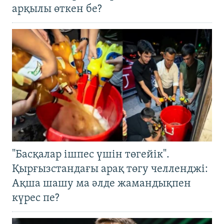
арқылы өткен бе?
"Басқалар ішпес үшін төгейік".
Қырғызстандағы арақ төгу челленджі:
Ақша шашу ма әлде жамандықпен
күрес пе?