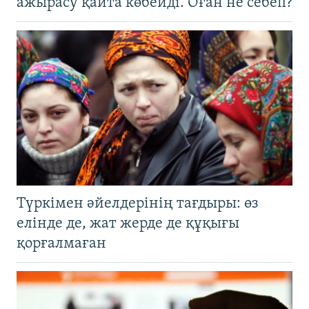
ажырасу қайта көбейді. Оған не себеп?
Түркімен әйелдерінің тағдыры: өз
елінде де, жат жерде де құқығы
қорғалмаған