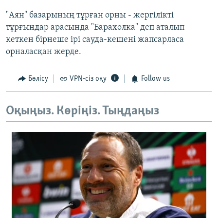
"Аян" базарының тұрған орны - жергілікті
тұрғындар арасында "Барахолка" деп аталып
кеткен бірнеше ірі сауда-кешені жапсарласа
орналасқан жерде.
Бөлісу
VPN-сіз оқу
Follow us
Оқыңыз. Көріңіз. Тыңдаңыз