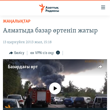
Accessibility
links
Skip
ЖАҢАЛЫҚТАР
to
ЖАҢАЛЫҚТАР
Алматыда базар өртеніп жатыр
main
САЯСАТ
content
13 қыркүйек 2013 жыл, 15:18
AZATTYQTV
Skip
to
ҚАҢТАР ОҚИҒАСЫ
Бөлісу
VPN-сіз оқу
main
АДАМ ҚҰҚЫҚТАРЫ
Navigation
Базардағы өрт
Skip
ӘЛЕУМЕТ
to
ӘЛЕМ
Search
АРНАЙЫ ЖОБАЛАР
No media source currently available
Русский