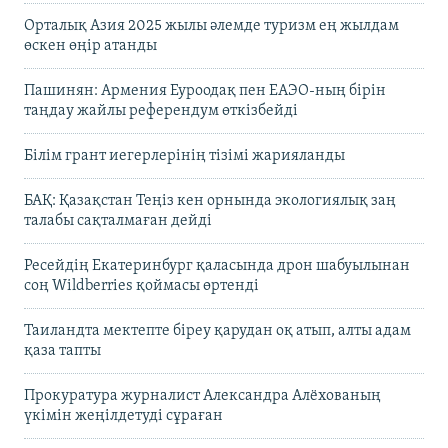
Орталық Азия 2025 жылы әлемде туризм ең жылдам
өскен өңір атанды
Пашинян: Армения Еуроодақ пен ЕАЭО-ның бірін
таңдау жайлы референдум өткізбейді
Білім грант иегерлерінің тізімі жарияланды
БАҚ: Қазақстан Теңіз кен орнында экологиялық заң
талабы сақталмаған дейді
Ресейдің Екатеринбург қаласында дрон шабуылынан
соң Wildberries қоймасы өртенді
Таиландта мектепте біреу қарудан оқ атып, алты адам
қаза тапты
Прокуратура журналист Александра Алёхованың
үкімін жеңілдетуді сұраған