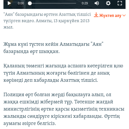
0:00
0:29
ЖАЗЫЛЫҢЫЗ
"Аян" базарындағы өрттен Азаттық тілшісі
Жүктеп алу
түсірген видео. Алматы, 13 қыркүйек 2013
жыл.
Басқа тілдерде
Жұма күні түстен кейін Алматыдағы "Аян"
базарында өрт шыққан.
Қаланың төменгі жағында аспанға көтерілген қою
түтін Алматының жоғарғы бөлігінен де анық
көрінеді деп хабарлады Азаттық тілшісі.
Полиция өрт болған жерді бақылауға алып, ол
жаққа ешкімді жібермей тұр. Төтенше жағдай
министрлігінің өртке қарсы қызметінің техникасы
жалынды сөндіруге кіріскені хабарланды. Өрттің
аумағы әзірге белгісіз.