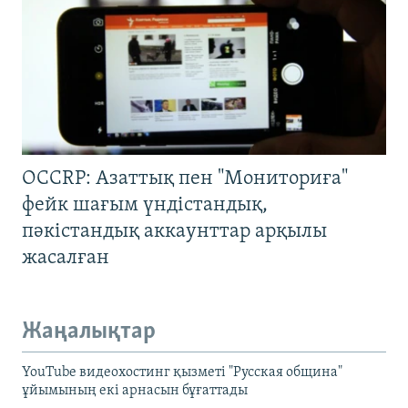
OCCRP: Азаттық пен "Мониториға"
фейк шағым үндістандық,
пәкістандық аккаунттар арқылы
жасалған
Жаңалықтар
YouTube видеохостинг қызметі "Русская община"
ұйымының екі арнасын бұғаттады