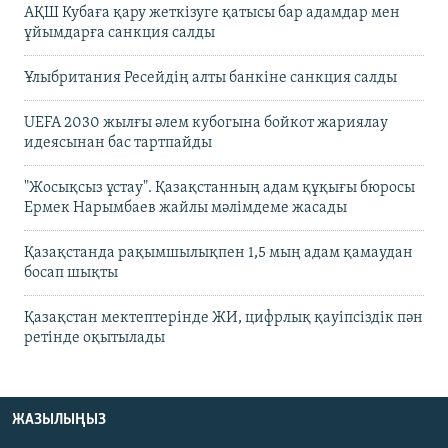
АҚШ Кубаға қару жеткізуге қатысы бар адамдар мен
ұйымдарға санкция салды
Ұлыбритания Ресейдің алты банкіне санкция салды
UEFA 2030 жылғы әлем кубогына бойкот жариялау
идеясынан бас тартпайды
"Жосықсыз ұстау". Қазақстанның адам құқығы бюросы
Ермек Нарымбаев жайлы мәлімдеме жасады
Қазақстанда рақымшылықпен 1,5 мың адам қамаудан
босап шықты
Қазақстан мектептерінде ЖИ, цифрлық қауіпсіздік пән
ретінде оқытылады
ЖАЗЫЛЫҢЫЗ