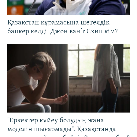
Қазақстан құрамасына шетелдік
бапкер келді. Джон ван’т Схип кім?
"Еркектер күйеу болудың жаңа
моделін шығармады". Қазақстанда