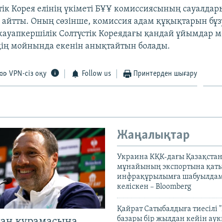
тік Корея елінің үкіметі БҰҰ комиссиясының сауалда
айтты. Оның сөзінше, комиссия адам құқықтарын бұз
ауапкершілік Солтүстік Кореядағы қандай ұйымдар м
ің мойнында екенін анықтайтын болады.
VPN-сіз оқу
Follow us
Принтерден шығару
Жаңалықтар
Украина КҚК-дағы Қазақста
мұнайының экспортына қаты
инфрақұрылымға шабуылдам
келіскен – Bloomberg
Қайрат Сатыбалдыға тиесілі "
базары бір жылдан кейін ау
тан құрамасына