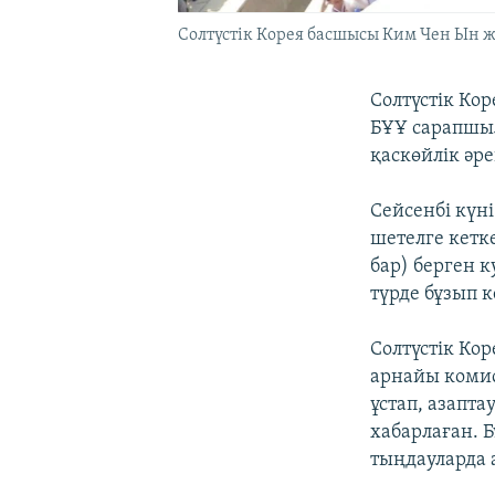
Солтүстік Корея басшысы Ким Чен Ын ж
Солтүстік Ко
БҰҰ сарапшы
қаскөйлік әре
Сейсенбі күні
шетелге кетк
бар) берген к
түрде бұзып 
Солтүстік Ко
арнайы комис
ұстап, азапт
хабарлаған. 
тыңдауларда 