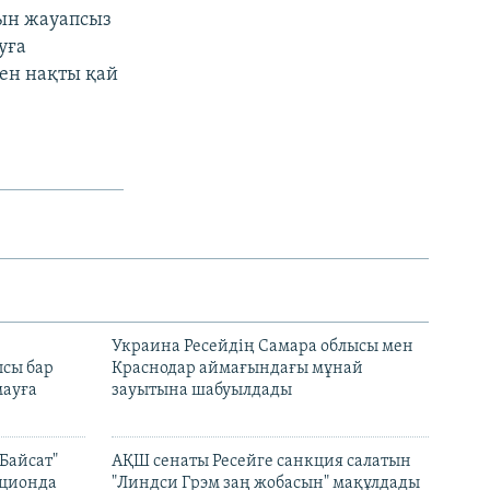
рын жауапсыз
уға
ен нақты қай
н
Украина Ресейдің Самара облысы мен
сы бар
Краснодар аймағындағы мұнай
ауға
зауытына шабуылдады
Байсат"
АҚШ сенаты Ресейге санкция салатын
кционда
"Линдси Грэм заң жобасын" мақұлдады