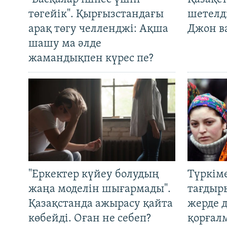
төгейік". Қырғызстандағы
шетелді
арақ төгу челленджі: Ақша
Джон ва
шашу ма әлде
жамандықпен күрес пе?
"Еркектер күйеу болудың
Түркім
жаңа моделін шығармады".
тағдыры
Қазақстанда ажырасу қайта
жерде 
көбейді. Оған не себеп?
қорғал