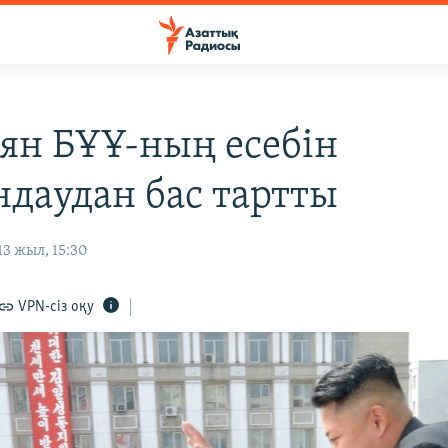
ян БҰҰ-ның есебін
даудан бас тартты
3 жыл, 15:30
VPN-сіз оқу