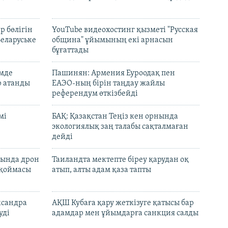
р бөлігін
YouTube видеохостинг қызметі "Русская
Беларуське
община" ұйымының екі арнасын
бұғаттады
емде
Пашинян: Армения Еуроодақ пен
р атанды
ЕАЭО-ның бірін таңдау жайлы
референдум өткізбейді
мі
БАҚ: Қазақстан Теңіз кен орнында
экологиялық заң талабы сақталмаған
дейді
сында дрон
Таиландта мектепте біреу қарудан оқ
 қоймасы
атып, алты адам қаза тапты
ксандра
АҚШ Кубаға қару жеткізуге қатысы бар
уді
адамдар мен ұйымдарға санкция салды