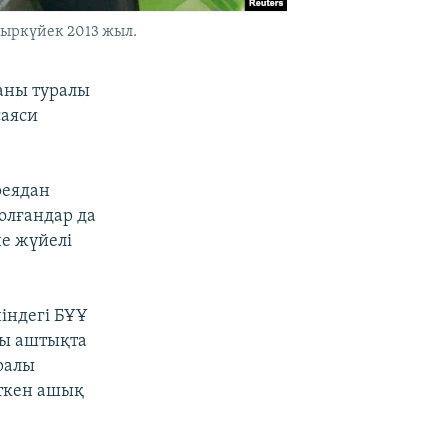
қыркүйек 2013 жыл.
ғаны туралы
аяси
реядан
олғандар да
не жүйелі
індегі БҰҰ
ды аштықта
ралы
өткен ашық