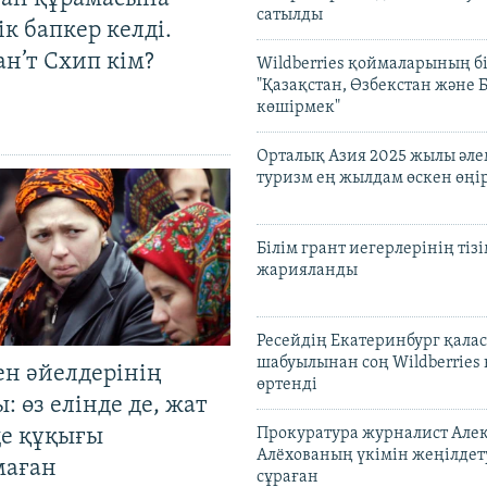
сатылды
к бапкер келді.
н’т Схип кім?
Wildberries қоймаларының бі
"Қазақстан, Өзбекстан және 
көшірмек"
Орталық Азия 2025 жылы әл
туризм ең жылдам өскен өңі
Білім грант иегерлерінің тізі
жарияланды
Ресейдің Екатеринбург қала
шабуылынан соң Wildberries
ен әйелдерінің
өртенді
: өз елінде де, жат
де құқығы
Прокуратура журналист Але
Алёхованың үкімін жеңілдет
маған
сұраған