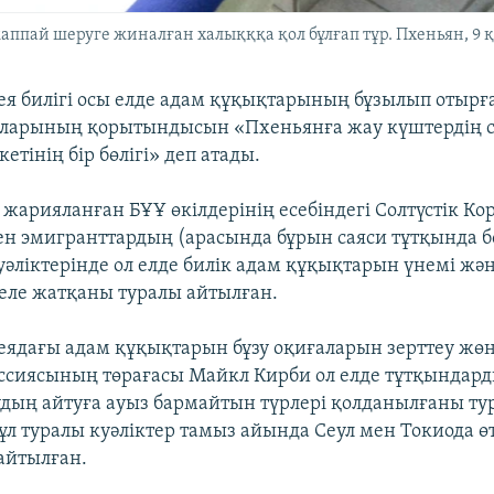
аппай шеруге жиналған халықққа қол бұлғап тұр. Пхеньян, 9 
рея билігі осы елде адам құқықтарының бұзылып отыр
ларының қорытындысын «Пхеньянға жау күштердің с
кетінің бір бөлігі» деп атады.
 жарияланған БҰҰ өкілдерінің есебіндегі Солтүстік Ко
ен эмигранттардың (арасында бұрын саяси тұтқында б
уәліктерінде ол елде билік адам құқықтарын үнемі жә
келе жатқаны туралы айтылған.
реядағы адам құқықтарын бұзу оқиғаларын зерттеу жөн
сиясының төрағасы Майкл Кирби ол елде тұтқындар
аудың айтуға ауыз бармайтын түрлері қолданылғаны ту
Бұл туралы куәліктер тамыз айында Сеул мен Токиода 
айтылған.