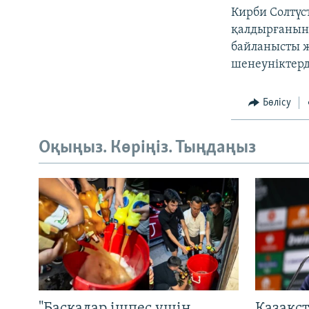
Кирби Солтүс
қалдырғанын 
байланысты ж
шенеуніктерд
Бөлісу
Оқыңыз. Көріңіз. Тыңдаңыз
"Басқалар ішпес үшін
Қазақс