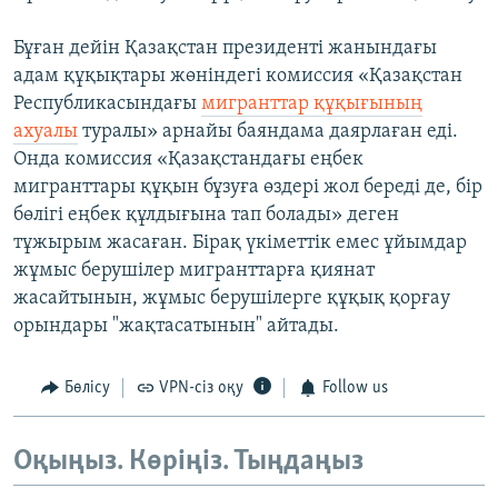
Бұған дейін Қазақстан президенті жанындағы
адам құқықтары жөніндегі комиссия «Қазақстан
Республикасындағы
мигранттар құқығының
ахуалы
туралы» арнайы баяндама даярлаған еді.
Онда комиссия «Қазақстандағы еңбек
мигранттары құқын бұзуға өздері жол береді де, бір
бөлігі еңбек құлдығына тап болады» деген
тұжырым жасаған. Бірақ үкіметтік емес ұйымдар
жұмыс берушілер мигранттарға қиянат
жасайтынын, жұмыс берушілерге құқық қорғау
орындары "жақтасатынын" айтады.
Бөлісу
VPN-сіз оқу
Follow us
Оқыңыз. Көріңіз. Тыңдаңыз