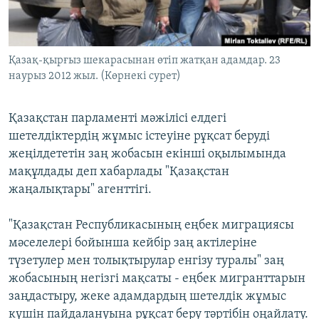
ЖАЗЫЛЫҢЫЗ
Қазақ-қырғыз шекарасынан өтіп жатқан адамдар. 23
наурыз 2012 жыл. (Көрнекі сурет)
Басқа тілдерде
Қазақстан парламенті мәжілісі елдегі
шетелдіктердің жұмыс істеуіне рұқсат беруді
жеңілдететін заң жобасын екінші оқылымында
мақұлдады деп хабарлады "Қазақстан
жаңалықтары" агенттігі.
"Қазақстан Республикасының еңбек миграциясы
мәселелері бойынша кейбір заң актілеріне
түзетулер мен толықтырулар енгізу туралы" заң
жобасының негізгі мақсаты - еңбек мигранттарын
заңдастыру, жеке адамдардың шетелдік жұмыс
күшін пайдалануына рұқсат беру тәртібін оңайлату.