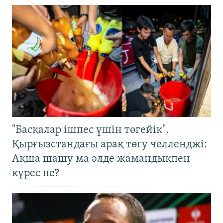
"Басқалар ішпес үшін төгейік".
Қырғызстандағы арақ төгу челленджі:
Ақша шашу ма әлде жамандықпен
күрес пе?