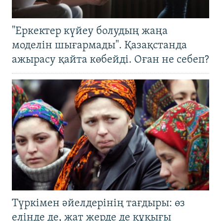
"Еркектер күйеу болудың жаңа
моделін шығармады". Қазақстанда
ажырасу қайта көбейді. Оған не себеп?
Түркімен әйелдерінің тағдыры: өз
елінде де, жат жерде де құқығы