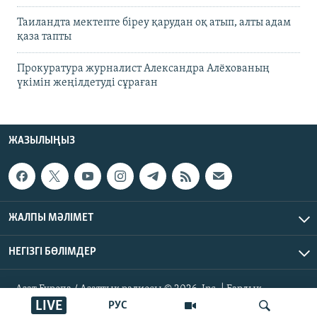
Таиландта мектепте біреу қарудан оқ атып, алты адам
қаза тапты
Прокуратура журналист Александра Алёхованың
үкімін жеңілдетуді сұраған
ЖАЗЫЛЫҢЫЗ
ЖАЛПЫ МӘЛІМЕТ
НЕГІЗГІ БӨЛІМДЕР
Азат Еуропа / Азаттық радиосы © 2026, Inc. | Барлық
құқықтары қорғалған
LIVE
РУС