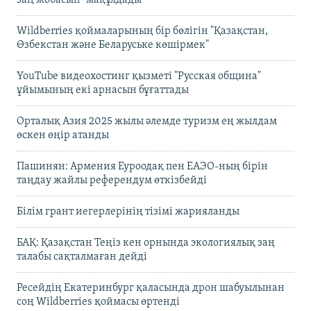
Wildberries қоймаларының бір бөлігін "Қазақстан,
Өзбекстан және Беларуське көшірмек"
YouTube видеохостинг қызметі "Русская община"
ұйымының екі арнасын бұғаттады
Орталық Азия 2025 жылы әлемде туризм ең жылдам
өскен өңір атанды
Пашинян: Армения Еуроодақ пен ЕАЭО-ның бірін
таңдау жайлы референдум өткізбейді
Білім грант иегерлерінің тізімі жарияланды
БАҚ: Қазақстан Теңіз кен орнында экологиялық заң
талабы сақталмаған дейді
Ресейдің Екатеринбург қаласында дрон шабуылынан
соң Wildberries қоймасы өртенді