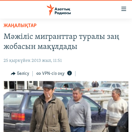
Accessibility
links
Skip
ЖАҢАЛЫҚТАР
to
ЖАҢАЛЫҚТАР
Мәжіліс мигранттар туралы заң
main
САЯСАТ
content
жобасын мақұлдады
AZATTYQTV
Skip
to
25 қыркүйек 2013 жыл, 11:51
ҚАҢТАР ОҚИҒАСЫ
main
АДАМ ҚҰҚЫҚТАРЫ
Бөлісу
VPN-сіз оқу
Navigation
Skip
ӘЛЕУМЕТ
to
ӘЛЕМ
Search
АРНАЙЫ ЖОБАЛАР
Русский