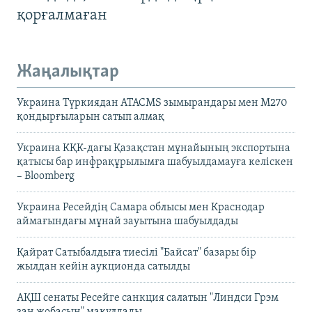
қорғалмаған
Жаңалықтар
Украина Түркиядан ATACMS зымырандары мен M270
қондырғыларын сатып алмақ
Украина КҚК-дағы Қазақстан мұнайының экспортына
қатысы бар инфрақұрылымға шабуылдамауға келіскен
– Bloomberg
Украина Ресейдің Самара облысы мен Краснодар
аймағындағы мұнай зауытына шабуылдады
Қайрат Сатыбалдыға тиесілі "Байсат" базары бір
жылдан кейін аукционда сатылды
АҚШ сенаты Ресейге санкция салатын "Линдси Грэм
заң жобасын" мақұлдады