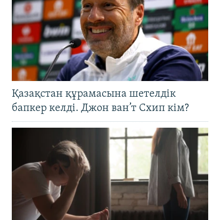
Қазақстан құрамасына шетелдік
бапкер келді. Джон ван’т Схип кім?