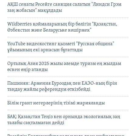
АҚШ сенаты Ресейге санкция салатын "Линдси Грэм
заң жобасын" мақұлдады
Wildberries қоймаларының бір бөлігін "Қазақстан,
Өзбекстан және Беларуське көшірмек"
YouTube видеохостинг қызметі "Русская община"
ұйымының екі арнасын бұғаттады
Орталық Азия 2025 жылы әлемде туризм ең жылдам
өскен өңір атанды
Пашинян: Армения Еуроодақ пен ЕАЭО-ның бірін
таңдау жайлы референдум өткізбейді
Білім грант иегерлерінің тізімі жарияланды
БАҚ: Қазақстан Теңіз кен орнында экологиялық заң
талабы сақталмаған дейді