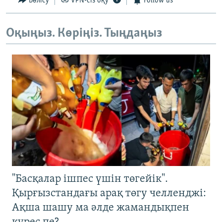
Бөлісу
VPN-сіз оқу
Follow us
Оқыңыз. Көріңіз. Тыңдаңыз
"Басқалар ішпес үшін төгейік".
Қырғызстандағы арақ төгу челленджі:
Ақша шашу ма әлде жамандықпен