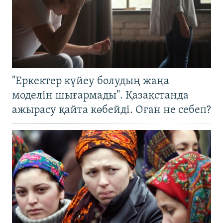
"Еркектер күйеу болудың жаңа
моделін шығармады". Қазақстанда
ажырасу қайта көбейді. Оған не себеп?