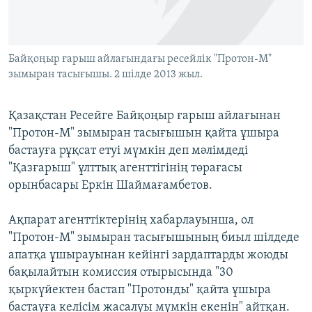
ЖАЗЫЛЫҢЫЗ
Байқоңыр ғарыш айлағындағы ресейлік "Протон-М"
зымыран тасығышы. 2 шілде 2013 жыл.
Басқа тілдерде
Қазақстан Ресейге Байқоңыр ғарыш айлағынан
"Протон-М" зымыран тасығышын қайта ұшыра
бастауға рұқсат етуі мүмкін деп мәлімдеді
"Қазғарыш" ұлттық агенттігінің төрағасы
орынбасары Еркін Шаймағамбетов.
Ақпарат агенттіктерінің хабарлауынша, ол
"Протон-М" зымыран тасығышының биыл шілдеде
апатқа ұшырауынан кейінгі зардаптарды жоюды
бақылайтын комиссия отырысында "30
қыркүйектен бастап "Протонды" қайта ұшыра
бастауға келісім жасалуы мүмкін екенін" айтқан.