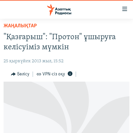
Accessibility
links
Skip
ЖАҢАЛЫҚТАР
to
ЖАҢАЛЫҚТАР
"Қазғарыш": "Протон" ұшыруға
main
САЯСАТ
content
келісуіміз мүмкін
AZATTYQTV
Skip
to
25 қыркүйек 2013 жыл, 15:52
ҚАҢТАР ОҚИҒАСЫ
main
АДАМ ҚҰҚЫҚТАРЫ
Бөлісу
VPN-сіз оқу
Navigation
Skip
ӘЛЕУМЕТ
to
ӘЛЕМ
Search
АРНАЙЫ ЖОБАЛАР
Русский