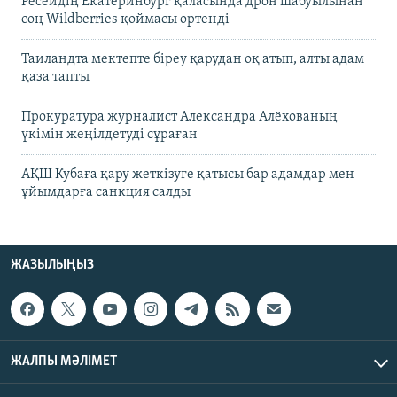
Ресейдің Екатеринбург қаласында дрон шабуылынан
соң Wildberries қоймасы өртенді
Таиландта мектепте біреу қарудан оқ атып, алты адам
қаза тапты
Прокуратура журналист Александра Алёхованың
үкімін жеңілдетуді сұраған
АҚШ Кубаға қару жеткізуге қатысы бар адамдар мен
ұйымдарға санкция салды
ЖАЗЫЛЫҢЫЗ
ЖАЛПЫ МӘЛІМЕТ