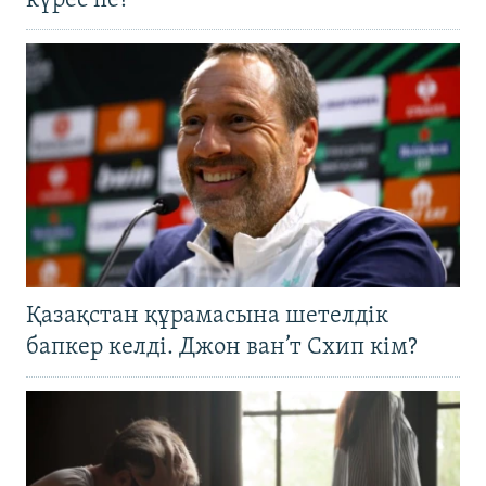
күрес пе?
Қазақстан құрамасына шетелдік
бапкер келді. Джон ван’т Схип кім?