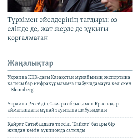
Түркімен әйелдерінің тағдыры: өз
елінде де, жат жерде де құқығы
қорғалмаған
Жаңалықтар
Украина КҚК-дағы Қазақстан мұнайының экспортына
қатысы бар инфрақұрылымға шабуылдамауға келіскен
– Bloomberg
Украина Ресейдің Самара облысы мен Краснодар
аймағындағы мұнай зауытына шабуылдады
Қайрат Сатыбалдыға тиесілі "Байсат" базары бір
жылдан кейін аукционда сатылды