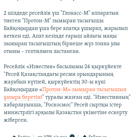
2 шілдеде ресейлік үш "Глонасс-М" аппаратын
тиеген "Протон-М" зымыран тасығышы
Байқоңырдан ұша бере апатқа ұшырап, жарылып
кеткен еді. Апат кезінде ғарыш айлағы маңы
зымыран тасығыштың бірнеше жүз тонна улы
отыны – гептилмен ластанған.
Ресейлік «Известия» басылымы 24 қыркүйекте
"Ресей Қазақстандағы ресми орындарының
жауабын күтпей, қыркүйектің 30-ы күні
Байқоңырдан «
Протон-М» зымыран тасығышын
ұшыра беретіні
" туралы жазған еді. "Известияның"
хабарлауынша, "Роскосмос" Ресей сыртқы істер
министрлігі арқылы Қазақстан үкіметіне ескерту
жіберген.