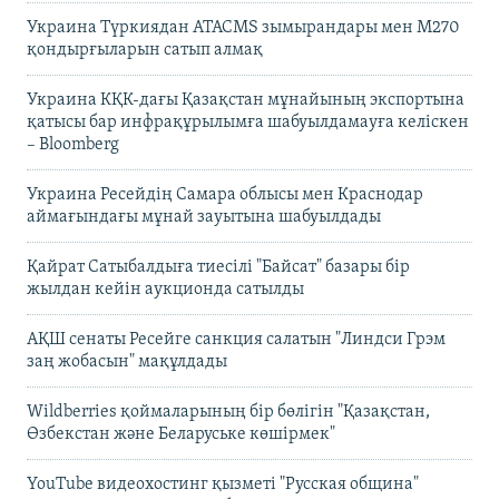
Украина Түркиядан ATACMS зымырандары мен M270
қондырғыларын сатып алмақ
Украина КҚК-дағы Қазақстан мұнайының экспортына
қатысы бар инфрақұрылымға шабуылдамауға келіскен
– Bloomberg
Украина Ресейдің Самара облысы мен Краснодар
аймағындағы мұнай зауытына шабуылдады
Қайрат Сатыбалдыға тиесілі "Байсат" базары бір
жылдан кейін аукционда сатылды
АҚШ сенаты Ресейге санкция салатын "Линдси Грэм
заң жобасын" мақұлдады
Wildberries қоймаларының бір бөлігін "Қазақстан,
Өзбекстан және Беларуське көшірмек"
YouTube видеохостинг қызметі "Русская община"