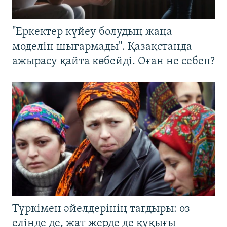
"Еркектер күйеу болудың жаңа
моделін шығармады". Қазақстанда
ажырасу қайта көбейді. Оған не себеп?
Түркімен әйелдерінің тағдыры: өз
елінде де, жат жерде де құқығы