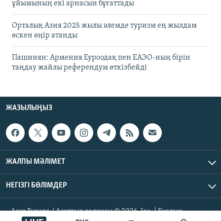
ұйымының екі арнасын бұғаттады
Орталық Азия 2025 жылы әлемде туризм ең жылдам
өскен өңір атанды
Пашинян: Армения Еуроодақ пен ЕАЭО-ның бірін
таңдау жайлы референдум өткізбейді
ЖАЗЫЛЫҢЫЗ
ЖАЛПЫ МӘЛІМЕТ
НЕГІЗГІ БӨЛІМДЕР
Азат Еуропа / Азаттық радиосы © 2026, Inc. | Барлық