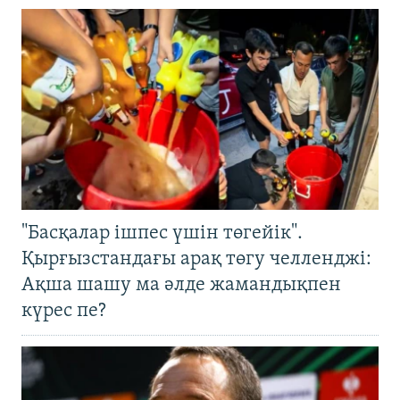
"Басқалар ішпес үшін төгейік".
Қырғызстандағы арақ төгу челленджі:
Ақша шашу ма әлде жамандықпен
күрес пе?