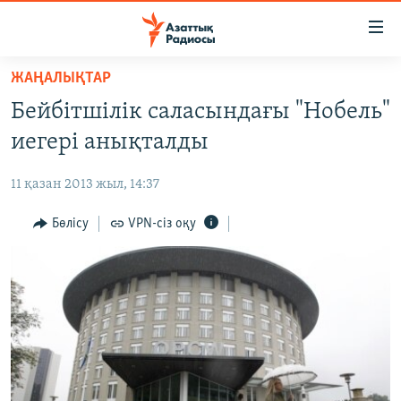
Accessibility
links
Skip
ЖАҢАЛЫҚТАР
to
ЖАҢАЛЫҚТАР
Бейбітшілік саласындағы "Нобель"
main
САЯСАТ
content
иегері анықталды
AZATTYQTV
Skip
to
11 қазан 2013 жыл, 14:37
ҚАҢТАР ОҚИҒАСЫ
main
АДАМ ҚҰҚЫҚТАРЫ
Бөлісу
VPN-сіз оқу
Navigation
Skip
ӘЛЕУМЕТ
to
ӘЛЕМ
Search
АРНАЙЫ ЖОБАЛАР
Русский