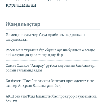
қорғалмаған
Жаңалықтар
Йемендік хуситтер Сауд Арабиясына дронмен
шабуылдады
Ресей мен Украина бір-біріне әуе шабуылын жасады:
екі жақтан да қаза тапқандар бар
Самат Смақов "Атырау" футбол клубының бас бапкері
болып тағайындалды
Биліктегі "Тиса" партиясы Венгрия президенттігіне
заңгер Андраш Баканы ұсынбақ
АҚШ сенаты Тодд Бланшты бас прокурор лауазымына
бекітті