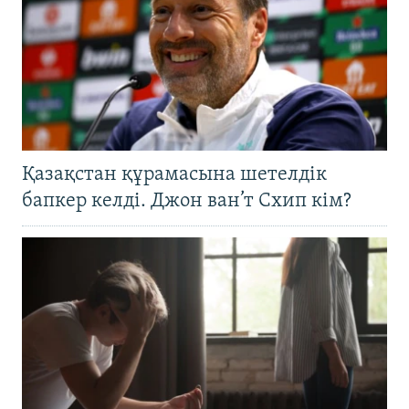
Қазақстан құрамасына шетелдік
бапкер келді. Джон ван’т Схип кім?