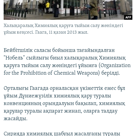
ЖАЗЫЛЫҢЫЗ
Халықаралық Химиялық қаруға тыйым салу жөніндегі
ұйым кеңсесі. Гаага, 11 қазан 2013 жыл.
Басқа тілдерде
Бейбітшілік саласы бойынша тағайындалған
"Нобель" сыйлығы биыл халықаралық Химиялық
қаруға тыйым салу жөніндегі ұйымға (Organization
for the Prohibition of Chemical Weapons) берілді.
Орталығы Гаагада орналасқан үкіметтік емес бұл
ұйым Дүниежүзілік химиялық қару туралы
конвенцияның орындалуын бақылап, химиялық
қарулар туралы ақпарат жинап, оларға талдау
жасайды.
Сирияда химиялық шабуыл жасалғаны туралы