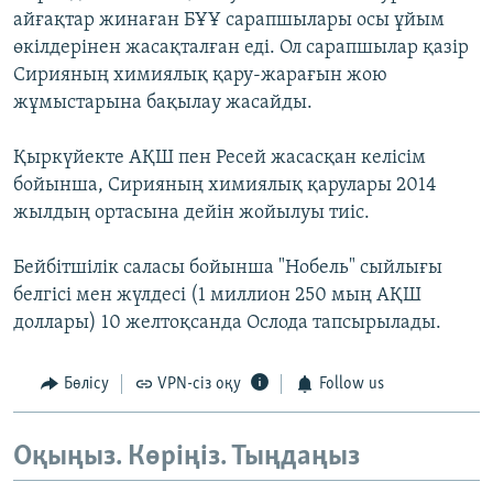
айғақтар жинаған БҰҰ сарапшылары осы ұйым
өкілдерінен жасақталған еді. Ол сарапшылар қазір
Сирияның химиялық қару-жарағын жою
жұмыстарына бақылау жасайды.
Қыркүйекте АҚШ пен Ресей жасасқан келісім
бойынша, Сирияның химиялық қарулары 2014
жылдың ортасына дейін жойылуы тиіс.
Бейбітшілік саласы бойынша "Нобель" сыйлығы
белгісі мен жүлдесі (1 миллион 250 мың АҚШ
доллары) 10 желтоқсанда Ослода тапсырылады.
Бөлісу
VPN-сіз оқу
Follow us
Оқыңыз. Көріңіз. Тыңдаңыз