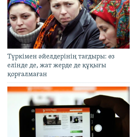
Түркімен әйелдерінің тағдыры: өз
елінде де, жат жерде де құқығы
қорғалмаған