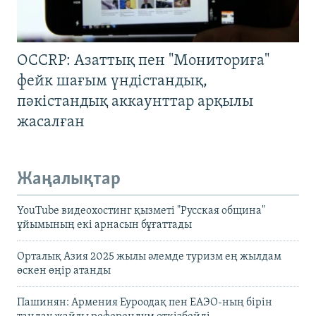
OCCRP: Азаттық пен "Мониториға"
фейк шағым үндістандық,
пәкістандық аккаунттар арқылы
жасалған
Жаңалықтар
YouTube видеохостинг қызметі "Русская община"
ұйымының екі арнасын бұғаттады
Орталық Азия 2025 жылы әлемде туризм ең жылдам
өскен өңір атанды
Пашинян: Армения Еуроодақ пен ЕАЭО-ның бірін