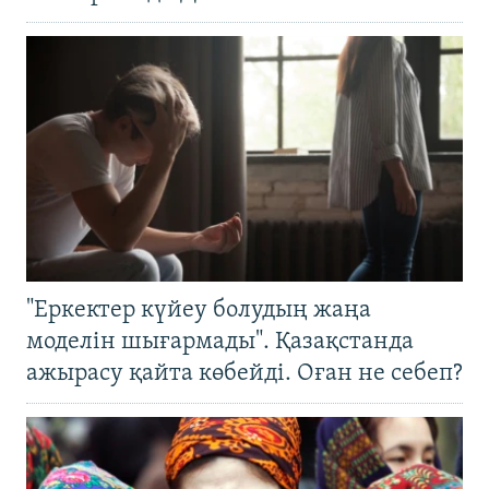
"Еркектер күйеу болудың жаңа
моделін шығармады". Қазақстанда
ажырасу қайта көбейді. Оған не себеп?