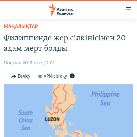
Accessibility
links
Skip
ЖАҢАЛЫҚТАР
to
ЖАҢАЛЫҚТАР
Филиппинде жер сілкінісінен 20
main
САЯСАТ
content
адам мерт болды
AZATTYQTV
Skip
to
15 қазан 2013 жыл, 11:01
ҚАҢТАР ОҚИҒАСЫ
main
АДАМ ҚҰҚЫҚТАРЫ
Бөлісу
VPN-сіз оқу
Navigation
Skip
ӘЛЕУМЕТ
to
ӘЛЕМ
Search
АРНАЙЫ ЖОБАЛАР
Русский