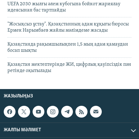
UEFA 2030 жылғы әлем кубогына бойкот жариялау
идеясынан бас тартпайды
"Жосықсыз ұстау". Қазақстанның адам құқығы бюросы
Ермек Нарымбаев жайлы мәлімдеме жасады
Қазақстанда рақымшылықпен 1,5 мың адам қамаудан
босап шықты
Қазақстан мектептерінде ЖИ, цифрлық қауіпсіздік пән
ретінде оқытылады
ЖАЗЫЛЫҢЫЗ
ЖАЛПЫ МӘЛІМЕТ