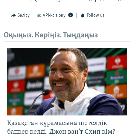
Бөлісу
VPN-сіз оқу
Follow us
Оқыңыз. Көріңіз. Тыңдаңыз
Қазақстан құрамасына шетелдік
бапкер келді. Джон ван’т Схип кім?