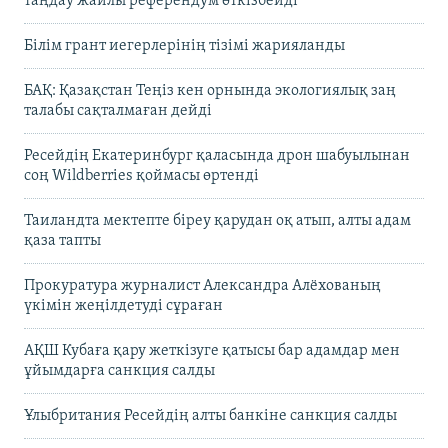
таңдау жайлы референдум өткізбейді
Білім грант иегерлерінің тізімі жарияланды
БАҚ: Қазақстан Теңіз кен орнында экологиялық заң
талабы сақталмаған дейді
Ресейдің Екатеринбург қаласында дрон шабуылынан
соң Wildberries қоймасы өртенді
Таиландта мектепте біреу қарудан оқ атып, алты адам
қаза тапты
Прокуратура журналист Александра Алёхованың
үкімін жеңілдетуді сұраған
АҚШ Кубаға қару жеткізуге қатысы бар адамдар мен
ұйымдарға санкция салды
Ұлыбритания Ресейдің алты банкіне санкция салды