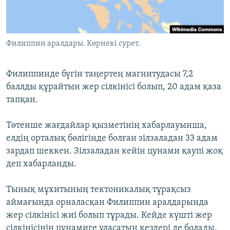
ЖАЗЫЛЫҢЫЗ
Филиппин аралдары. Көрнекі сурет.
Басқа тілдерде
Филиппинде бүгін таңертең магнитудасы 7,2
баллды құрайтын жер сілкінісі болып, 20 адам қаза
тапқан.
Төтенше жағдайлар қызметінің хабарлауынша,
елдің орталық бөлігінде болған зілзаладан 33 адам
зардап шеккен. Зілзаладан кейін цунами қаупі жоқ
деп хабарланды.
Тынық мұхитының тектоникалық тұрақсыз
аймағында орналасқан Филиппин аралдарында
жер сілкінісі жиі болып тұрады. Кейде күшті жер
сілкінісінің цунамиге ұласатын кездері де болады.