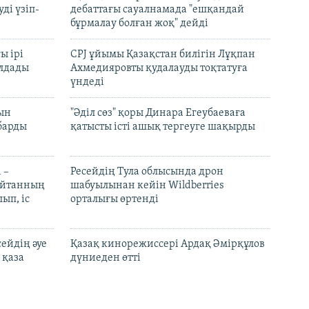
ді үзіп-
дебаттағы сауалнамада "ешқандай
бұрмалау болған жоқ" дейді
ы ірі
CPJ ұйымы Қазақстан билігін Лұқпан
лдады
Ахмедияровты қудалауды тоқтатуға
үндеді
рын
"Әділ сөз" қоры Динара Егеубаеваға
барды
қатысты істі ашық тергеуге шақырды
 –
Ресейдің Тула облысында дрон
шайтанның
шабуылынан кейін Wildberries
ып, іс
орталығы өртенді
ейдің әуе
Қазақ кинорежиссері Ардақ Әмірқұлов
 қаза
дүниеден өтті