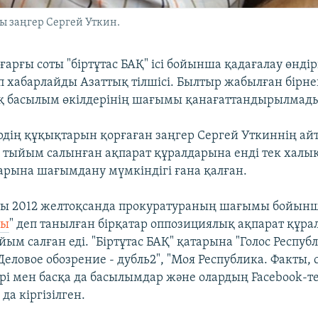
 заңгер Сергей Уткин.
арғы соты "біртұтас БАҚ" ісі бойынша қадағалау өндір
еп хабарлайды Азаттық тілшісі. Былтыр жабылған бірн
қ басылым өкілдерінің шағымы қанағаттандырылмад
ердің құқықтарын қорғаған заңгер Сергей Уткиннің а
 тыйым салынған ақпарат құралдарына енді тек халы
рына шағымдану мүмкіндігі ғана қалған.
ты 2012 желтоқсанда прокуратураның шағымы бойынш
ды
" деп танылған бірқатар оппозициялық ақпарат құр
ым салған еді. "Біртұтас БАҚ" қатарына "Голос Респуб
Деловое обозрение - дубль2", "Моя Республика. Факты, 
ері мен басқа да басылымдар және олардың Facebook-те
а кіргізілген.