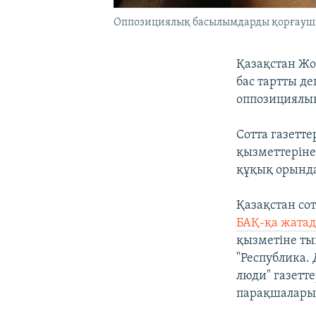
Оппозициялық басылымдарды қорғаушы
Қазақстан Жоғ
бас тартты д
оппозициялы
Сотта газетт
қызметтеріне
құқық орында
Қазақстан со
БАҚ-қа жата
қызметіне тый
"Республика. 
люди" газетт
парақшалары д