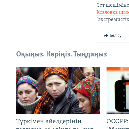
Сот шешіміне
Козловқа шық
"экстремистік
Бөлісу
Оқыңыз. Көріңіз. Тыңдаңыз
Түркімен әйелдерінің
OCCRP: