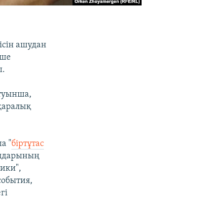
ісін ашудан
еше
ы.
йтуынша,
қаралық
а "
біртұтас
алдарының
лики",
события,
гі