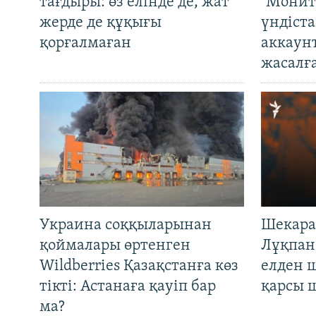
тағдыры: өз елінде де, жат
"Монит
жерде де құқығы
үндіст
қорғалмаған
аккаун
жасалғ
Украина соққыларынан
Шекара
қоймалары өртенген
Лұқпан
Wildberries Қазақстанға көз
елден 
тікті: Астанаға қауіп бар
қарсы 
ма?