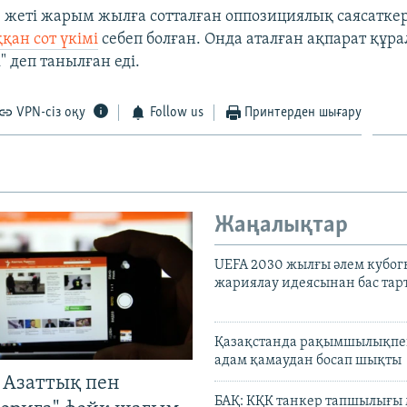
 жеті жарым жылға сотталған оппозициялық саясатке
қан сот үкімі
себеп болған. Онда аталған ақпарат құр
" деп танылған еді.
VPN-сіз оқу
Follow us
Принтерден шығару
Жаңалықтар
UEFA 2030 жылғы әлем кубог
жариялау идеясынан бас та
Қазақстанда рақымшылықпен
адам қамаудан босап шықты
 Азаттық пен
БАҚ: КҚК танкер тапшылығы