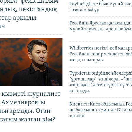
ориға" фейк шағым
қауіпсіздікке бола мұнай тиеу
андық, пәкістандық
созуға мәжбүр
ттар арқылы
Ресейдің Ярослав қаласындағ
ан
мұнай зауытына дрон шабуы
Wildberries негізгі қоймала
Ресейден көшірмек деген ха
жоққа шығарды
Түркістан өңірінде әйелдерді
"ұрғашылар", әншілерді – "
жаршысы" деген тұрғын ұстал
қозғалды
 қызметі журналист
 Ахмедияровты
Киев пен Киев облысында Рес
шығармады. Оған
шабуылынан кемінде 17 адам
тапқан
шағым жазған кім?