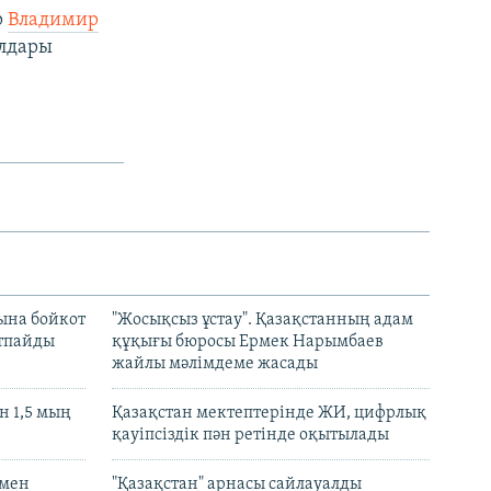
р
Владимир
алдары
ына бойкот
"Жосықсыз ұстау". Қазақстанның адам
ртпайды
құқығы бюросы Ермек Нарымбаев
жайлы мәлімдеме жасады
 1,5 мың
Қазақстан мектептерінде ЖИ, цифрлық
қауіпсіздік пән ретінде оқытылады
 мен
"Қазақстан" арнасы сайлауалды