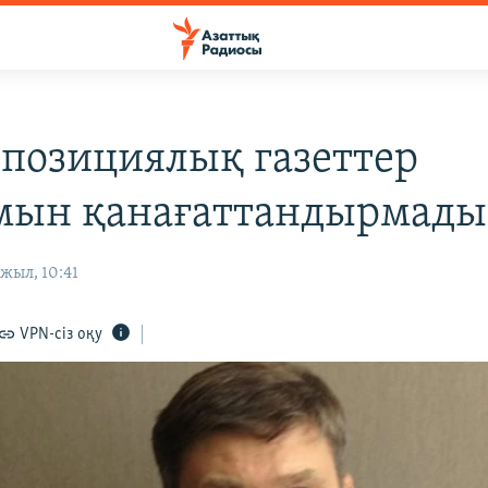
ппозициялық газеттер
ын қанағаттандырмады
жыл, 10:41
VPN-сіз оқу