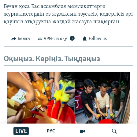
Бұған қоса Бас ассамблея мемлекеттерге
журналистердің өз жұмысын тәуелсіз, кедергісіз әрі
қауіпсіз атқаруына жағдай жасауға шақырған.
Бөлісу
VPN-сіз оқу
Follow us
Оқыңыз. Көріңіз. Тыңдаңыз
LIVE
РУС