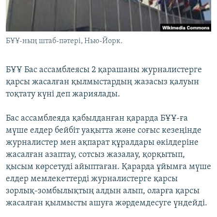
ЖАЗЫЛЫҢЫЗ
БҰҰ-ның штаб-пәтері, Нью-Йорк.
Басқа тілдерде
БҰҰ Бас ассамблеясы 2 қарашаны журналистерге
қарсы жасалған қылмыстардың жазасыз қалуын
тоқтату күні деп жариялады.
Бас ассамблеяда қабылданған қарарда БҰҰ-ға
мүше елдер бейбіт уақытта және соғыс кезеңінде
журналистер мен ақпарат құралдары өкілдеріне
жасалған азаптау, сотсыз жазалау, қорқытып,
қысым көрсетуді айыптаған. Қарарда ұйымға мүше
елдер мемлекеттерді журналистерге қарсы
зорлық-зомбылықтың алдын алып, оларға қарсы
жасалған қылмысты ашуға жәрдемдесуге үндейді.