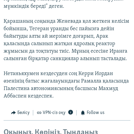
мүмкіндік береді" деген.
Қарашаның соңында Женевада қол жеткен келісім
бойынша, Тегеран уранды бес пайызға дейін
байытуды алты ай мерзімге доғарып, Арак
қаласында салынып жатқан ядролық реактор
жұмысын да тоқтатуы тиіс. Мұның есесіне Иранға
салынған бірқатар санкциялар алынып тасталады.
Нетаньяхумен кездесуден соң Керри Иордан
өзенінің батыс жағалауындағы Рамалла қаласында
Палестина автономиясының басшысы Махмуд
Аббаспен кездеспек.
Бөлісу
VPN-сіз оқу
Follow us
Оқыңыз. Көріңіз. Тыңдаңыз