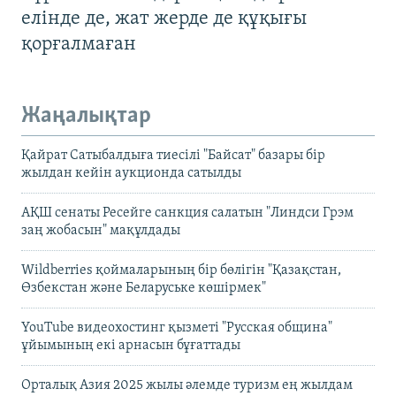
елінде де, жат жерде де құқығы
қорғалмаған
Жаңалықтар
Қайрат Сатыбалдыға тиесілі "Байсат" базары бір
жылдан кейін аукционда сатылды
АҚШ сенаты Ресейге санкция салатын "Линдси Грэм
заң жобасын" мақұлдады
Wildberries қоймаларының бір бөлігін "Қазақстан,
Өзбекстан және Беларуське көшірмек"
YouTube видеохостинг қызметі "Русская община"
ұйымының екі арнасын бұғаттады
Орталық Азия 2025 жылы әлемде туризм ең жылдам