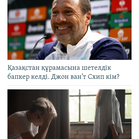
Қазақстан құрамасына шетелдік
бапкер келді. Джон ван’т Схип кім?