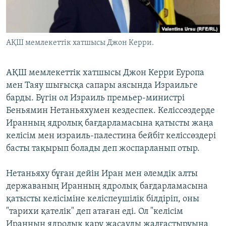
ЖАЗЫЛЫҢЫЗ
АҚШ мемлекеттік хатшысы Джон Керри.
Басқа тілдерде
АҚШ мемлекеттік хатшысы Джон Керри Еуропа
мен Таяу шығысқа сапары аясында Израильге
барды. Бүгін ол Израиль премьер-министрі
Беньямин Нетаньяхумен кездеспек. Келіссөздерде
Иранның ядролық бағдарламасына қатысты жаңа
келісім мен израиль-палестина бейбіт келіссөздері
басты тақырып болады деп жоспарланып отыр.
Нетаньяху бұған дейін Иран мен әлемдік алты
державаның Иранның ядролық бағдарламасына
қатысты келісіміне келіспеушілік білдіріп, оны
"тарихи қателік" деп атаған еді. Ол "келісім
Иранның ядролық қару жасауды жалғастыруына