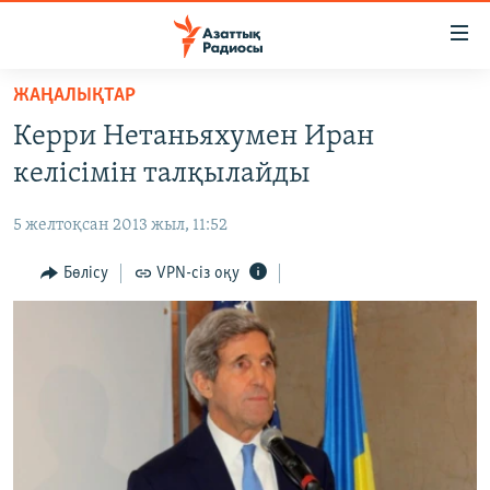
Accessibility
links
Skip
ЖАҢАЛЫҚТАР
to
ЖАҢАЛЫҚТАР
Керри Нетаньяхумен Иран
main
САЯСАТ
content
келісімін талқылайды
AZATTYQTV
Skip
to
5 желтоқсан 2013 жыл, 11:52
ҚАҢТАР ОҚИҒАСЫ
main
АДАМ ҚҰҚЫҚТАРЫ
Бөлісу
VPN-сіз оқу
Navigation
Skip
ӘЛЕУМЕТ
to
ӘЛЕМ
Search
АРНАЙЫ ЖОБАЛАР
Русский