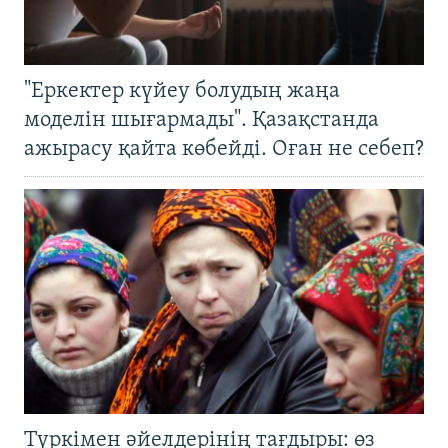
"Еркектер күйеу болудың жаңа
моделін шығармады". Қазақстанда
ажырасу қайта көбейді. Оған не себеп?
Түркімен әйелдерінің тағдыры: өз