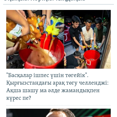
"Басқалар ішпес үшін төгейік".
Қырғызстандағы арақ төгу челленджі:
Ақша шашу ма әлде жамандықпен
күрес пе?