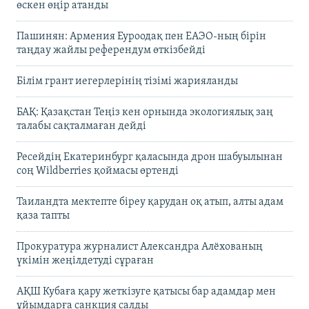
өскен өңір атанды
Пашинян: Армения Еуроодақ пен ЕАЭО-ның бірін
таңдау жайлы референдум өткізбейді
Білім грант иегерлерінің тізімі жарияланды
БАҚ: Қазақстан Теңіз кен орнында экологиялық заң
талабы сақталмаған дейді
Ресейдің Екатеринбург қаласында дрон шабуылынан
соң Wildberries қоймасы өртенді
Таиландта мектепте біреу қарудан оқ атып, алты адам
қаза тапты
Прокуратура журналист Александра Алёхованың
үкімін жеңілдетуді сұраған
АҚШ Кубаға қару жеткізуге қатысы бар адамдар мен
ұйымдарға санкция салды