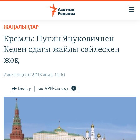
Accessibility
links
Skip
ЖАҢАЛЫҚТАР
to
ЖАҢАЛЫҚТАР
Кремль: Путин Януковичпен
main
САЯСАТ
content
Кеден одағы жайлы сөйлескен
AZATTYQTV
Skip
жоқ
to
ҚАҢТАР ОҚИҒАСЫ
main
7 желтоқсан 2013 жыл, 14:10
АДАМ ҚҰҚЫҚТАРЫ
Navigation
Skip
Бөлісу
VPN-сіз оқу
ӘЛЕУМЕТ
to
ӘЛЕМ
Search
АРНАЙЫ ЖОБАЛАР
Русский