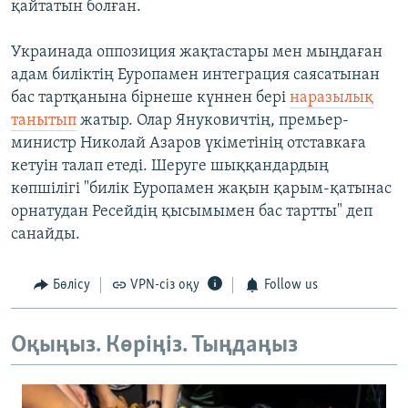
қайтатын болған.
Украинада оппозиция жақтастары мен мыңдаған
адам биліктің Еуропамен интеграция саясатынан
бас тартқанына бірнеше күннен бері
наразылық
танытып
жатыр. Олар Януковичтің, премьер-
министр Николай Азаров үкіметінің отставкаға
кетуін талап етеді. Шеруге шыққандардың
көпшілігі "билік Еуропамен жақын қарым-қатынас
орнатудан Ресейдің қысымымен бас тартты" деп
санайды.
Бөлісу
VPN-сіз оқу
Follow us
Оқыңыз. Көріңіз. Тыңдаңыз