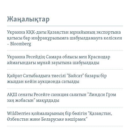
Жаңалықтар
Украина КҚК-дағы Қазақстан мұнайының экспортына
қатысы бар инфрақұрылымға шабуылдамауға келіскен
– Bloomberg
Украина Ресейдің Самара облысы мен Краснодар
аймағындағы мұнай зауытына шабуылдады
Қайрат Сатыбалдыға тиесілі "Байсат" базары бір
жылдан кейін аукционда сатылды
АҚШ сенаты Ресейге санкция салатын "Линдси Грэм
заң жобасын" мақұлдады
Wildberries қоймаларының бір бөлігін "Қазақстан,
Өзбекстан және Беларуське көшірмек"