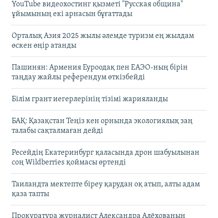
YouTube видеохостинг қызметі "Русская община"
ұйымының екі арнасын бұғаттады
Орталық Азия 2025 жылы әлемде туризм ең жылдам
өскен өңір атанды
Пашинян: Армения Еуроодақ пен ЕАЭО-ның бірін
таңдау жайлы референдум өткізбейді
Білім грант иегерлерінің тізімі жарияланды
БАҚ: Қазақстан Теңіз кен орнында экологиялық заң
талабы сақталмаған дейді
Ресейдің Екатеринбург қаласында дрон шабуылынан
соң Wildberries қоймасы өртенді
Таиландта мектепте біреу қарудан оқ атып, алты адам
қаза тапты
Прокуратура журналист Александра Алёхованың