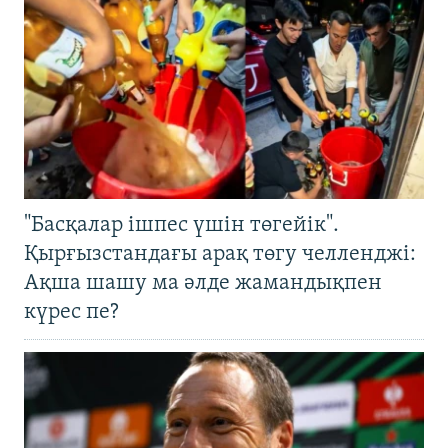
"Басқалар ішпес үшін төгейік".
Қырғызстандағы арақ төгу челленджі:
Ақша шашу ма әлде жамандықпен
күрес пе?