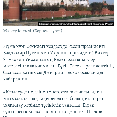
ЖАЗЫЛЫҢЫЗ
Басқа тілдерде
Мәскеу Кремлі. (Көрнекі сурет)
Жұма күні Сочидегі кездесуде Ресей президенті
Владимир Путин мен Украина президенті Виктор
Янукович Украинаның Кеден одағына кіру
мәселесін талқыламаған. Бүгін Ресей президентінің
баспасөз хатшысы Дмитрий Песков осылай деп
хабарлаған.
«Кездесуде негізінен энергетика саласындағы
ынтымақтастық тақырыбы сөз болып, екі тарап
талқылау кезінде түсіністік танытты. Бірақ
түпкілікті келісімге келген жоқ» деген Песков