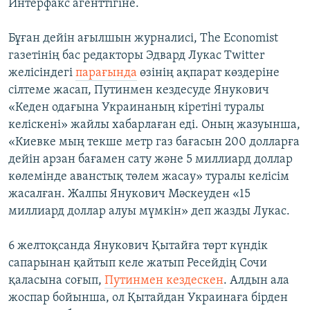
Интерфакс агенттігіне.
Бұған дейін ағылшын журналисі, The Economist
газетінің бас редакторы Эдвард Лукас Twitter
желісіндегі
парағында
өзінің ақпарат көздеріне
сілтеме жасап, Путинмен кездесуде Янукович
«Кеден одағына Украинаның кіретіні туралы
келіскені» жайлы хабарлаған еді. Оның жазуынша,
«Киевке мың текше метр газ бағасын 200 долларға
дейін арзан бағамен сату және 5 миллиард доллар
көлемінде аванстық төлем жасау» туралы келісім
жасалған. Жалпы Янукович Мәскеуден «15
миллиард доллар алуы мүмкін» деп жазды Лукас.
6 желтоқсанда Янукович Қытайға төрт күндік
сапарынан қайтып келе жатып Ресейдің Сочи
қаласына соғып,
Путинмен кездескен
. Алдын ала
жоспар бойынша, ол Қытайдан Украинаға бірден