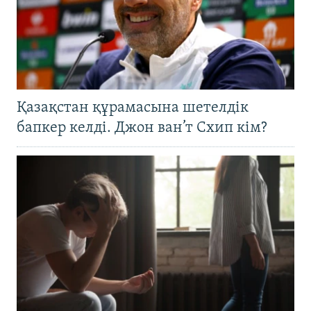
Қазақстан құрамасына шетелдік
бапкер келді. Джон ван’т Схип кім?