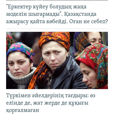
"Еркектер күйеу болудың жаңа
моделін шығармады". Қазақстанда
ажырасу қайта көбейді. Оған не себеп?
Түркімен әйелдерінің тағдыры: өз
елінде де, жат жерде де құқығы
қорғалмаған