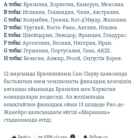
А тобы:
Бразилия, Хорватия, Камерун, Мексика.
В тобы:
Испания, Голландия, Чили, Австралия.
С тобы:
Колумбия, Грекия, Кот-д'Ивуар, Жапония.
D тобы:
Уругвай, Коста-Рика, Англия, Италия.
E тобы:
Швейцария, Эквадор, Франция, Гондурас.
F тобы:
Аргентина, Босния, Нигерия, Иран.
G тобы:
Германия, Португалия, Гана, АҚШ.
H тобы:
Бельгия, Алжир, Ресей, Оңтүстік Корея.
12 маусымда Бразилияның Сан-Паулу қаласында
басталатын әлем чемпионаты финалдық кезеңінің
алғашқы ойынында Бразилия мен Хорватия
командалары кездеседі. Ал жеңімпазды
анықтайтын финалдық ойын 13 шілдеде Рио-де-
Жанейро қаласындағы әйгілі «Маракана»
стадионында өтеді.
Бөлісу
VPN-сіз оқу
Follow us