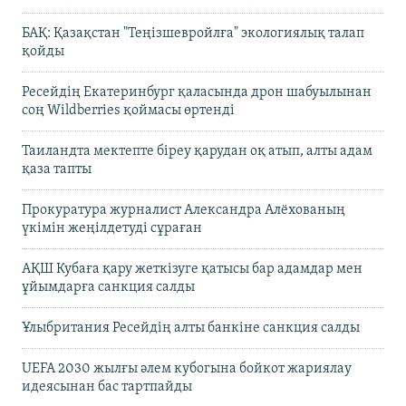
БАҚ: Қазақстан "Теңізшевройлға" экологиялық талап
қойды
Ресейдің Екатеринбург қаласында дрон шабуылынан
соң Wildberries қоймасы өртенді
Таиландта мектепте біреу қарудан оқ атып, алты адам
қаза тапты
Прокуратура журналист Александра Алёхованың
үкімін жеңілдетуді сұраған
АҚШ Кубаға қару жеткізуге қатысы бар адамдар мен
ұйымдарға санкция салды
Ұлыбритания Ресейдің алты банкіне санкция салды
UEFA 2030 жылғы әлем кубогына бойкот жариялау
идеясынан бас тартпайды