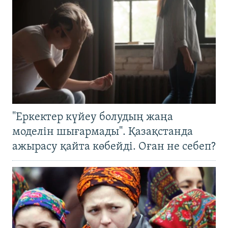
"Еркектер күйеу болудың жаңа
моделін шығармады". Қазақстанда
ажырасу қайта көбейді. Оған не себеп?