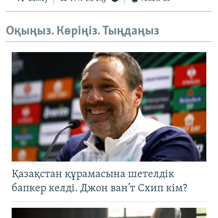
Оқыңыз. Көріңіз. Тыңдаңыз
Қазақстан құрамасына шетелдік
бапкер келді. Джон ван’т Схип кім?