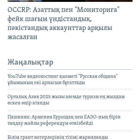
OCCRP: Азаттық пен "Мониториға"
фейк шағым үндістандық,
пәкістандық аккаунттар арқылы
жасалған
Жаңалықтар
YouTube видеохостинг қызметі "Русская община"
ұйымының екі арнасын бұғаттады
Орталық Азия 2025 жылы әлемде туризм ең жылдам
өскен өңір атанды
Пашинян: Армения Еуроодақ пен ЕАЭО-ның бірін
таңдау жайлы референдум өткізбейді
Білім грант иегерлерінің тізімі жарияланды