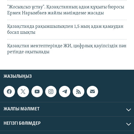
"Жосықсыз ұстау". Қазақстанның адам құқығы бюросы
Ермек Нарымбаев жайлы мәлімдеме жасады
Қазақстанда рақымшылықпен 1,5 мың адам қамаудан
босап шықты
Қазақстан мектептерінде ЖИ, цифрлық қауіпсіздік пән
ретінде оқытылады
ЖАЗЫЛЫҢЫЗ
ЖАЛПЫ МӘЛІМЕТ
НЕГІЗГІ БӨЛІМДЕР