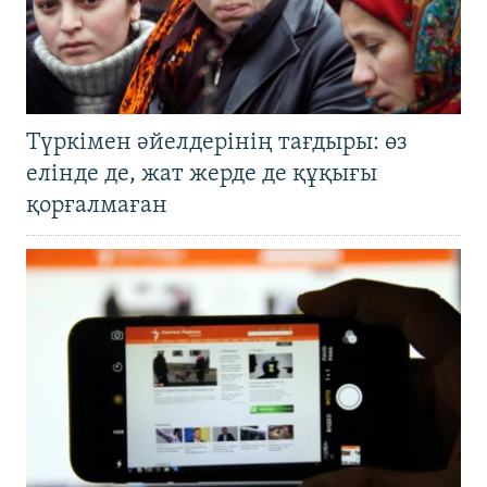
Түркімен әйелдерінің тағдыры: өз
елінде де, жат жерде де құқығы
қорғалмаған