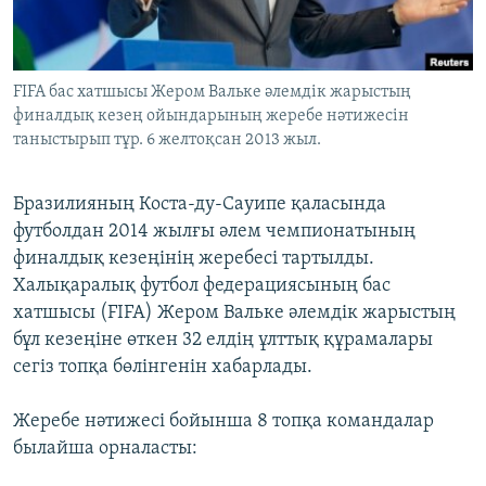
ЖАЗЫЛЫҢЫЗ
FIFA бас хатшысы Жером Вальке әлемдік жарыстың
финалдық кезең ойындарының жеребе нәтижесін
Басқа тілдерде
таныстырып тұр. 6 желтоқсан 2013 жыл.
Бразилияның Коста-ду-Сауипе қаласында
футболдан 2014 жылғы әлем чемпионатының
финалдық кезеңінің жеребесі тартылды.
Халықаралық футбол федерациясының бас
хатшысы (FIFA) Жером Вальке әлемдік жарыстың
бұл кезеңіне өткен 32 елдің ұлттық құрамалары
сегіз топқа бөлінгенін хабарлады.
Жеребе нәтижесі бойынша 8 топқа командалар
былайша орналасты: