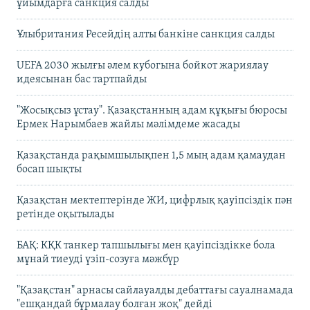
ұйымдарға санкция салды
Ұлыбритания Ресейдің алты банкіне санкция салды
UEFA 2030 жылғы әлем кубогына бойкот жариялау
идеясынан бас тартпайды
"Жосықсыз ұстау". Қазақстанның адам құқығы бюросы
Ермек Нарымбаев жайлы мәлімдеме жасады
Қазақстанда рақымшылықпен 1,5 мың адам қамаудан
босап шықты
Қазақстан мектептерінде ЖИ, цифрлық қауіпсіздік пән
ретінде оқытылады
БАҚ: КҚК танкер тапшылығы мен қауіпсіздікке бола
мұнай тиеуді үзіп-созуға мәжбүр
"Қазақстан" арнасы сайлауалды дебаттағы сауалнамада
"ешқандай бұрмалау болған жоқ" дейді