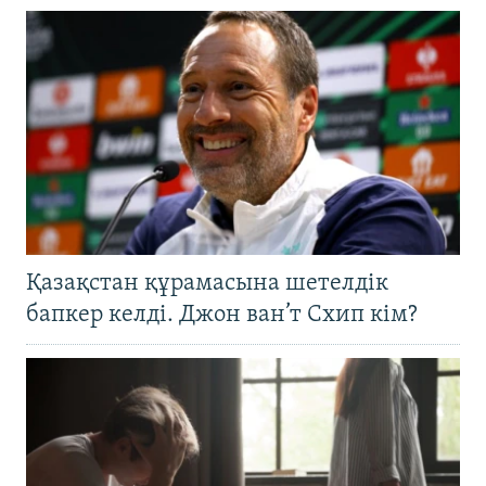
Қазақстан құрамасына шетелдік
бапкер келді. Джон ван’т Схип кім?