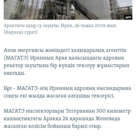
ЖАЗЫЛЫҢЫЗ
Арактағы ауыр су зауыты. Иран, 26 тамыз 2006 жыл.
(Көрнекі сурет)
Басқа тілдерде
Атом энергиясы жөніндегі халықаралық агенттік
(МАГАТЭ) Иранның Арак қаласындағы ядролық
реактор зауытына бір күндік тексеру жұмыстарын
аяқтады.
Бұл – МАГАТЭ-нің Иранның ядролық нысандарына
соңғы екі жылда жасаған алғашқы тексерісі.
МАГАТЭ инспекторлары Тегераннан 300 километр
қашықтықтағы Аракқа 24 қарашада Женевада
жасалған келісім бойынша барып отыр.