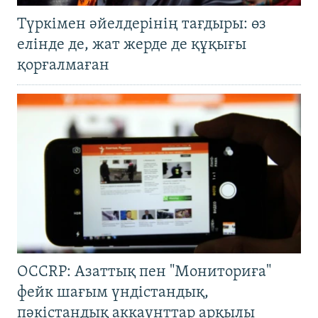
Түркімен әйелдерінің тағдыры: өз
елінде де, жат жерде де құқығы
қорғалмаған
OCCRP: Азаттық пен "Мониториға"
фейк шағым үндістандық,
пәкістандық аккаунттар арқылы