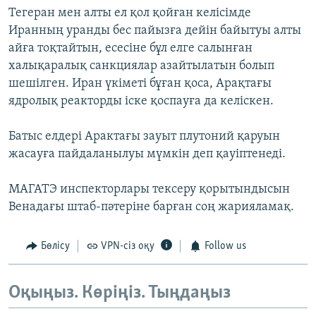
Тегеран мен алты ел қол қойған келісімде
Иранның уранды бес пайызға дейін байытуы алты
айға тоқтайтын, есесіне бұл елге салынған
халықаралық санкциялар азайтылатын болып
шешілген. Иран үкіметі бұған қоса, Арақтағы
ядролық реакторды іске қоспауға да келіскен.
Батыс елдері Арактағы зауыт плутоний қаруын
жасауға пайдаланылуы мүмкін деп қауіптенеді.
МАГАТЭ инспекторлары тексеру қорытындысын
Венадағы штаб-пәтеріне барған соң жарияламақ.
Бөлісу
VPN-сіз оқу
Follow us
Оқыңыз. Көріңіз. Тыңдаңыз