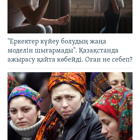
"Еркектер күйеу болудың жаңа
моделін шығармады". Қазақстанда
ажырасу қайта көбейді. Оған не себеп?