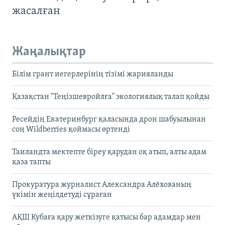
жасалған
Жаңалықтар
Білім грант иегерлерінің тізімі жарияланды
Қазақстан "Теңізшевройлға" экологиялық талап қойды
Ресейдің Екатеринбург қаласында дрон шабуылынан
соң Wildberries қоймасы өртенді
Таиландта мектепте біреу қарудан оқ атып, алты адам
қаза тапты
Прокуратура журналист Александра Алёхованың
үкімін жеңілдетуді сұраған
АҚШ Кубаға қару жеткізуге қатысы бар адамдар мен