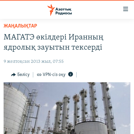
Accessibility
links
Skip
ЖАҢАЛЫҚТАР
to
ЖАҢАЛЫҚТАР
МАГАТЭ өкілдері Иранның
main
САЯСАТ
content
ядролық зауытын тексерді
AZATTYQTV
Skip
to
9 желтоқсан 2013 жыл, 07:55
ҚАҢТАР ОҚИҒАСЫ
main
АДАМ ҚҰҚЫҚТАРЫ
Бөлісу
VPN-сіз оқу
Navigation
Skip
ӘЛЕУМЕТ
to
ӘЛЕМ
Search
АРНАЙЫ ЖОБАЛАР
Русский