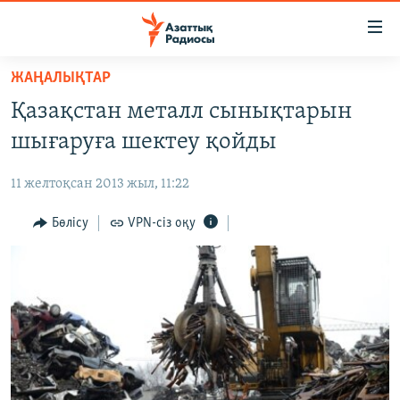
Accessibility
links
Skip
ЖАҢАЛЫҚТАР
to
ЖАҢАЛЫҚТАР
Қазақстан металл сынықтарын
main
САЯСАТ
content
шығаруға шектеу қойды
AZATTYQTV
Skip
to
11 желтоқсан 2013 жыл, 11:22
ҚАҢТАР ОҚИҒАСЫ
main
АДАМ ҚҰҚЫҚТАРЫ
Бөлісу
VPN-сіз оқу
Navigation
Skip
ӘЛЕУМЕТ
to
ӘЛЕМ
Search
АРНАЙЫ ЖОБАЛАР
Русский