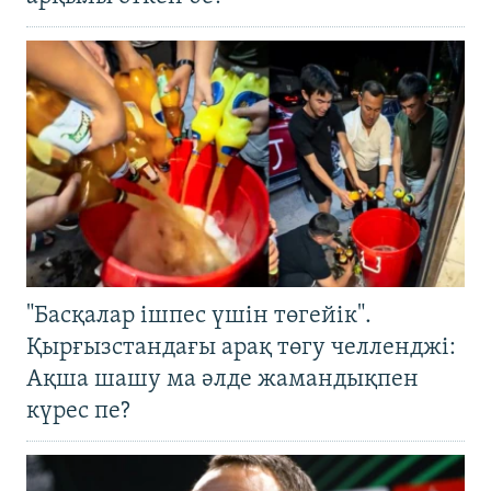
"Басқалар ішпес үшін төгейік".
Қырғызстандағы арақ төгу челленджі:
Ақша шашу ма әлде жамандықпен
күрес пе?