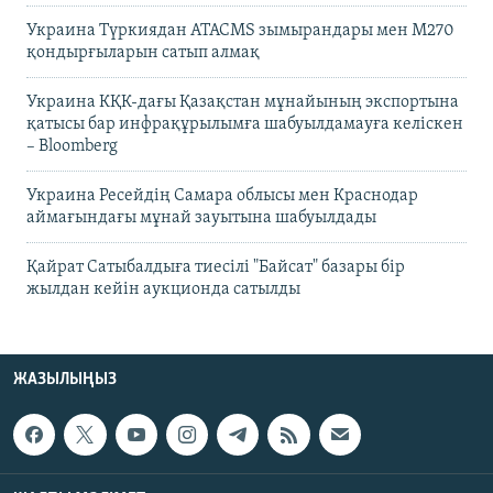
Украина Түркиядан ATACMS зымырандары мен M270
қондырғыларын сатып алмақ
Украина КҚК-дағы Қазақстан мұнайының экспортына
қатысы бар инфрақұрылымға шабуылдамауға келіскен
– Bloomberg
Украина Ресейдің Самара облысы мен Краснодар
аймағындағы мұнай зауытына шабуылдады
Қайрат Сатыбалдыға тиесілі "Байсат" базары бір
жылдан кейін аукционда сатылды
ЖАЗЫЛЫҢЫЗ