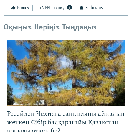
Бөлісу
VPN-сіз оқу
Follow us
Оқыңыз. Көріңіз. Тыңдаңыз
Ресейден Чехияға санкцияны айналып
жеткен Сібір балқарағайы Қазақстан
арқылы өткен бе?