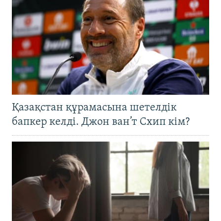
Қазақстан құрамасына шетелдік
бапкер келді. Джон ван’т Схип кім?