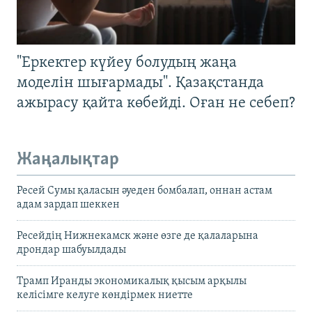
"Еркектер күйеу болудың жаңа
моделін шығармады". Қазақстанда
ажырасу қайта көбейді. Оған не себеп?
Жаңалықтар
Ресей Сумы қаласын әуеден бомбалап, оннан астам
адам зардап шеккен
Ресейдің Нижнекамск және өзге де қалаларына
дрондар шабуылдады
Трамп Иранды экономикалық қысым арқылы
келісімге келуге көндірмек ниетте