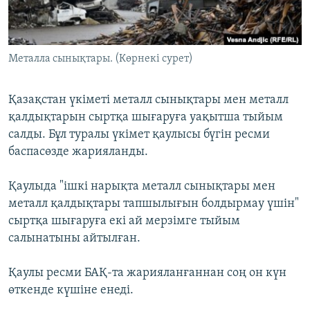
ЖАЗЫЛЫҢЫЗ
Металла сынықтары. (Көрнекі сурет)
Басқа тілдерде
Қазақстан үкіметі металл сынықтары мен металл
қалдықтарын сыртқа шығаруға уақытша тыйым
салды. Бұл туралы үкімет қаулысы бүгін ресми
баспасөзде жарияланды.
Қаулыда "ішкі нарықта металл сынықтары мен
металл қалдықтары тапшылығын болдырмау үшін"
сыртқа шығаруға екі ай мерзімге тыйым
салынатыны айтылған.
Қаулы ресми БАҚ-та жарияланғаннан соң он күн
өткенде күшіне енеді.