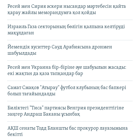
Ресей мен Сирия әскери нысандар мәртебесін қайта
қарау жайлы меморандумға қол қойды
Израиль Газа секторының бөлігін қалпына келтіруді
мақұлдаған
Йемендік хуситтер Сауд Арабиясына дронмен
шабуылдады
Ресей мен Украина бір-біріне әуе шабуылын жасады:
екі жақтан да қаза тапқандар бар
Самат Смақов "Атырау" футбол клубының бас бапкері
болып тағайындалды
Биліктегі "Тиса" партиясы Венгрия президенттігіне
заңгер Андраш Баканы ұсынбақ
АҚШ сенаты Тодд Бланшты бас прокурор лауазымына
бекітті