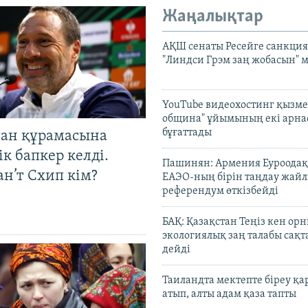
Жаңалықтар
АҚШ сенаты Ресейге санкция
"Линдси Грэм заң жобасын" 
YouTube видеохостинг қызмет
община" ұйымының екі арн
бұғаттады
тан құрамасына
к бапкер келді.
Пашинян: Армения Еуроодақ
н’т Схип кім?
ЕАЭО-ның бірін таңдау жай
референдум өткізбейді
БАҚ: Қазақстан Теңіз кен ор
экологиялық заң талабы сақ
дейді
Таиландта мектепте біреу қа
атып, алты адам қаза тапты