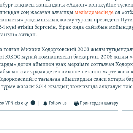
енбург қақпасы жанындағы «Адлон» қонақүйіне түскен 
 шыққан соң жасаған алғашқы
мәлімдемесінде
ол «от
йланысты» рақымшылық жасау туралы президент Пути
-і күні өтініш бергенін, бірақ онда «айыбын мойында
ғанын» айтқан.
а толған Михаил Ходорковский 2003 жылы тұтқындал
 ірі ЮКОС мұнай компаниясын басқарған. 2005 жылы 
тарды» деген айыппен ұзақ мерзімге сотталған Ходор
абысын жасырды» деген айыппен екінші мәрте жаза к
одорковскийге тағылған айыптардың саяси астары ба
 түрме жазасы 2014 жылдың тамызында аяқталуы тиіс 
VPN-сіз оқу
Follow us
Принтерден шығару