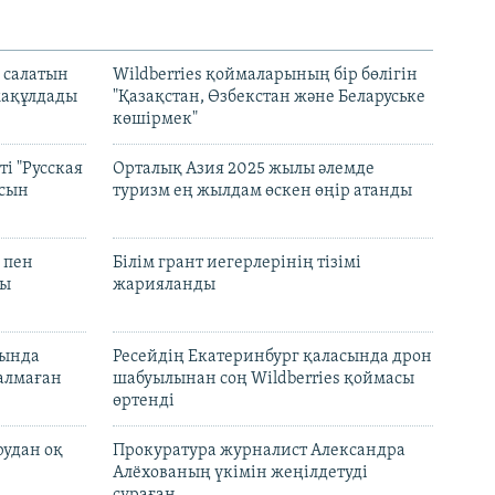
 салатын
Wildberries қоймаларының бір бөлігін
мақұлдады
"Қазақстан, Өзбекстан және Беларуське
көшірмек"
і "Русская
Орталық Азия 2025 жылы әлемде
асын
туризм ең жылдам өскен өңір атанды
 пен
Білім грант иегерлерінің тізімі
лы
жарияланды
нында
Ресейдің Екатеринбург қаласында дрон
талмаған
шабуылынан соң Wildberries қоймасы
өртенді
рудан оқ
Прокуратура журналист Александра
Алёхованың үкімін жеңілдетуді