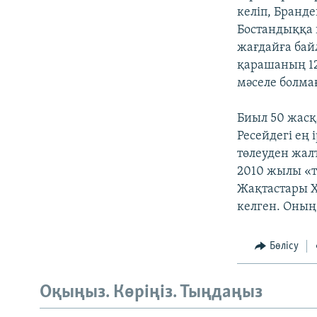
келіп, Бранд
Бостандыққа
жағдайға ба
қарашаның 12
мәселе болма
Биыл 50 жасқ
Ресейдегі ең
төлеуден жал
2010 жылы «т
Жақтастары Х
келген. Оның
Бөлісу
Оқыңыз. Көріңіз. Тыңдаңыз