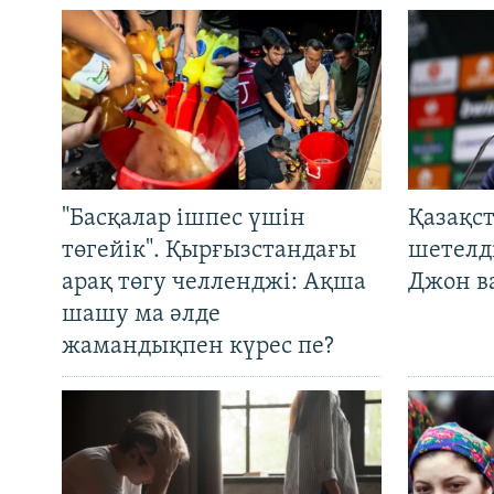
"Басқалар ішпес үшін
Қазақс
төгейік". Қырғызстандағы
шетелді
арақ төгу челленджі: Ақша
Джон ва
шашу ма әлде
жамандықпен күрес пе?