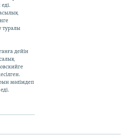
еді.
басылық
нге
у туралы
ғанға дейін
«салық
ковскийге
есілген.
рын мәлімдеп
еді.