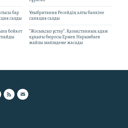
сұраған
атысы бар
Ұлыбритания Ресейдің алты банкіне
кция салды
санкция салды
ына бойкот
"Жосықсыз ұстау". Қазақстанның адам
ртпайды
құқығы бюросы Ермек Нарымбаев
жайлы мәлімдеме жасады