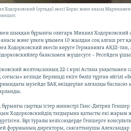
Ходорковский (ортада) әкесі Борис және анасы Маринамен (со
риншот.
інен шыққан бұрынғы олигарх Михаил Ходорковский с
-анасы және үлкен ұлымен 10 жылдан соң алғаш рет қ
ел Ходорковский әкесін көруге Германияға АҚШ-тан,
одорковскийлер баласымен жүздесуге – Ресейден ұшып
ковский желтоқсанның 22-і күні Астана уақытымен са
соғысы» кезінде Берлинді екіге бөліп тұрған әйгілі «
рнындағы музейде БАҚ өкілдеріне алғашқы баспасөз
барланды.
бұрынғы сыртқы істер министрі Ганс-Дитрих Геншер
тқын Ходорковскийдің тағдырына қатысты екі жарым
үргізген. Бұл туралы келіссөздерде Геншерге консульта
ей форумының директоры, саясаттанушы Александар 