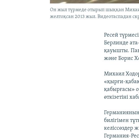
Он жыл түрмеде отырып шыққан Михаил 
желтоқсан 2013 жыл. Видеотаспадан ск
Ресей түрмес
Берлинде ата
қауышты. Пав
және Борис Х
Михаил Ходор
«қырғи-қабақ 
қабырғасы» о
өткізетіні ха
Германияның 
билігімен тұ
келіссөздер ж
Германия-Рес