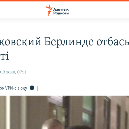
ковский Берлинде отбас
ті
13 жыл, 07:11
VPN-сіз оқу