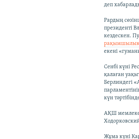
деп хабарлад
Рардың сөзін
президенті В
кездескен. П
рақымшылық
екені «гуман
Сенбі күні Р
қалаған уақы
Берлиндегі «
парламентіні
күн тәртібінд
АҚШ мемлекет
Ходорковски
Жұма күні Ка