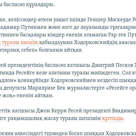
ы баспасөз құралдары.
ше, келіссөздер өткен уақыт ішінде Геншер Мәскеуде Р
ладимир Путинмен және өзге де лауазымды тұлғаларме
утиннен басқалары кімдер екенін атамаған Рар тек Пу
 туралы шешім
қабылдауына Ходорковскийдің анасы
итарлық себеп» болғанын айтқан.
есей президентінің баспасөз хатшысы Дмитрий Песков
тында Ресейге келе алатыны туралы мәлімдеген. Сол к
Адлон» қонақүйінде Ходорковскиймен кездесіп шыққ
ң депутаты Марилуизе Бек журналистерге «Ресейге ора
е жоқ» екенін айтқан.
тік хатшысы Джон Керри Ресей президенті Владими
йге рақымшылық жасау туралы шешімін
құптады
.
релия өлкесіндегі түрмеден босап шыққан Ходорковск