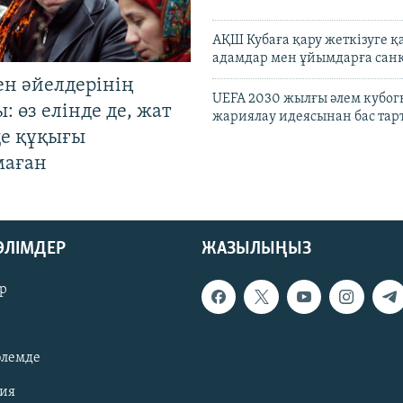
АҚШ Кубаға қару жеткізуге қ
адамдар мен ұйымдарға сан
ен әйелдерінің
UEFA 2030 жылғы әлем кубог
: өз елінде де, жат
жариялау идеясынан бас та
де құқығы
маған
БӨЛІМДЕР
ЖАЗЫЛЫҢЫЗ
р
әлемде
зия