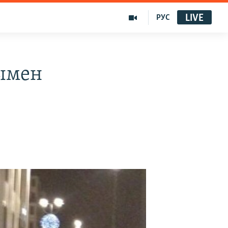
LIVE
РУС
ымен