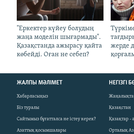
"Еркектер күйеу болудың
Түркім
жаңа моделін шығармады".
тағдыры
Қазақстанда ажырасу қайта
жерде 
көбейді. Оған не себеп?
қорғал
ЖАЛПЫ МӘЛІМЕТ
НЕГІЗГІ 
Хабарласыңыз
Жаңалықта
Біз туралы
Қазақстан
Русский
Сайтымыз бұғатталса не істеу керек?
Қазақтар - 
Азаттық қосымшалары
Орталық А
ЖАЗЫЛЫҢЫЗ