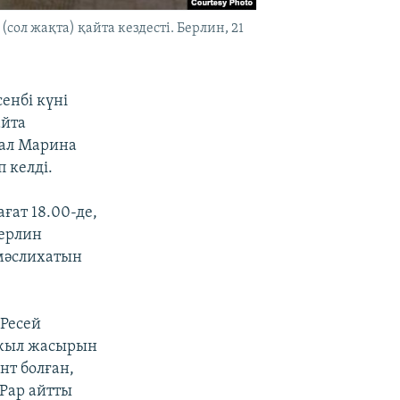
л жақта) қайта кездесті. Берлин, 21
енбі күні
айта
 ал Марина
 келді.
ғат 18.00-де,
Берлин
 мәслихатын
 Ресей
 жыл жасырын
нт болған,
Рар айтты