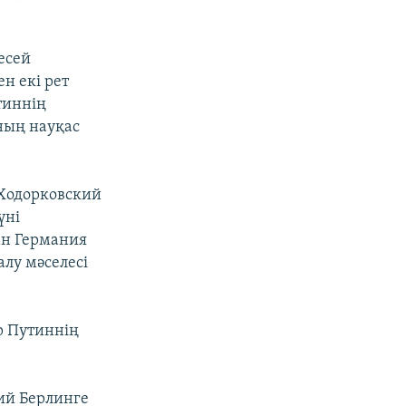
есей
н екі рет
тиннің
ның науқас
 Ходорковский
үні
ан Германия
лу мәселесі
р Путиннің
ий Берлинге