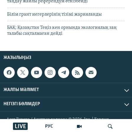
таңдау жайлы референдум өткізбейді
Білім грант иегерлерінің тізімі жарияланды
БАҚ: Қазақстан Теңіз кен орнында экологиялық заң
талабы сақталмаған дейді
ЖАЗЫЛЫҢЫЗ
ЖАЛПЫ МӘЛІМЕТ
НЕГІЗГІ БӨЛІМДЕР
Азат Еуропа / Азаттық радиосы © 2026, Inc. | Барлық
құқықтары қорғалған
LIVE
РУС