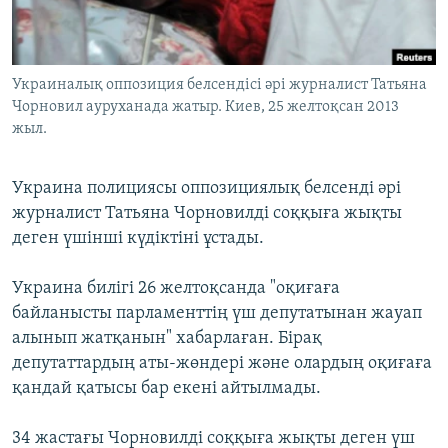
ЖАЗЫЛЫҢЫЗ
Украиналық оппозиция белсендісі әрі журналист Татьяна
Чорновил ауруханада жатыр. Киев, 25 желтоқсан 2013
Басқа тілдерде
жыл.
Украина полициясы оппозициялық белсенді әрі
журналист Татьяна Чорновилді соққыға жықты
деген үшінші күдіктіні ұстады.
Украина билігі 26 желтоқсанда "оқиғаға
байланысты парламенттің үш депутатынан жауап
алынып жатқанын" хабарлаған. Бірақ
депутаттардың аты-жөндері және олардың оқиғаға
қандай қатысы бар екені айтылмады.
34 жастағы Чорновилді соққыға жықты деген үш