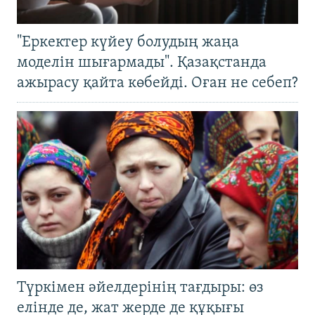
"Еркектер күйеу болудың жаңа
моделін шығармады". Қазақстанда
ажырасу қайта көбейді. Оған не себеп?
Түркімен әйелдерінің тағдыры: өз
елінде де, жат жерде де құқығы