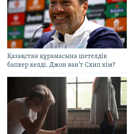
Қазақстан құрамасына шетелдік
бапкер келді. Джон ван’т Схип кім?