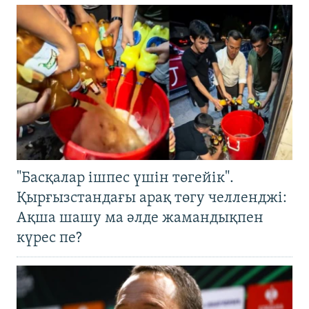
"Басқалар ішпес үшін төгейік".
Қырғызстандағы арақ төгу челленджі:
Ақша шашу ма әлде жамандықпен
күрес пе?