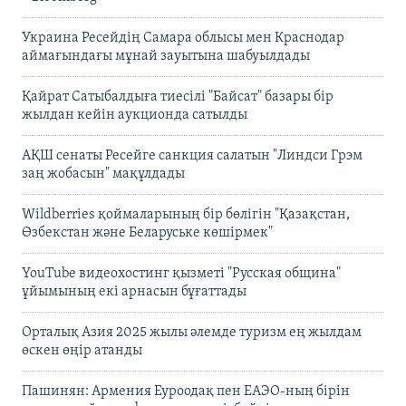
Украина Ресейдің Самара облысы мен Краснодар
аймағындағы мұнай зауытына шабуылдады
Қайрат Сатыбалдыға тиесілі "Байсат" базары бір
жылдан кейін аукционда сатылды
АҚШ сенаты Ресейге санкция салатын "Линдси Грэм
заң жобасын" мақұлдады
Wildberries қоймаларының бір бөлігін "Қазақстан,
Өзбекстан және Беларуське көшірмек"
YouTube видеохостинг қызметі "Русская община"
ұйымының екі арнасын бұғаттады
Орталық Азия 2025 жылы әлемде туризм ең жылдам
өскен өңір атанды
Пашинян: Армения Еуроодақ пен ЕАЭО-ның бірін