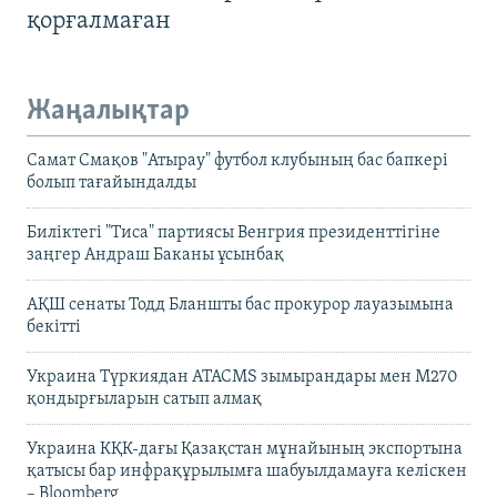
қорғалмаған
Жаңалықтар
Самат Смақов "Атырау" футбол клубының бас бапкері
болып тағайындалды
Биліктегі "Тиса" партиясы Венгрия президенттігіне
заңгер Андраш Баканы ұсынбақ
АҚШ сенаты Тодд Бланшты бас прокурор лауазымына
бекітті
Украина Түркиядан ATACMS зымырандары мен M270
қондырғыларын сатып алмақ
Украина КҚК-дағы Қазақстан мұнайының экспортына
қатысы бар инфрақұрылымға шабуылдамауға келіскен
– Bloomberg