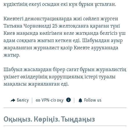
күдіктінің екеуі осыдан екі күн бұрын ұсталған.
Киевтегі демонстрацияларда жиі сөйлеп жүрген
Татьяна Чорновилді 25 желтоқсанға қараған түні
Киев маңында көлігімен келе жатқанда белгісіз үш
адам соққыға жығып кеткен еді. Шабуылдан ауыр
жараланған журналист қазір Киевте ауруханада
жатыр.
Шабуыл жасалардан бірер сағат бұрын журналистің
үкімет өкілдерінің коррупциялық істері туралы
мақаласы жарияланған еді.
Бөлісу
VPN-сіз оқу
Follow us
Оқыңыз. Көріңіз. Тыңдаңыз