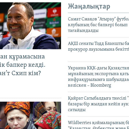
Жаңалықтар
Самат Смақов "Атырау" футбо
клубының бас бапкері болып
тағайындалды
АҚШ сенаты Тодд Бланшты ба
прокурор лауазымына бекітт
тан құрамасына
к бапкер келді.
Украина КҚК-дағы Қазақста
н’т Схип кім?
мұнайының экспортына қаты
инфрақұрылымға шабуылдам
келіскен – Bloomberg
Қайрат Сатыбалдыға тиесілі "
базары бір жылдан кейін ау
сатылды
Wildberries қоймаларының бі
"Қазақстан, Өзбекстан және 