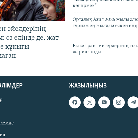
көшірмек"
Орталық Азия 2025 жылы әл
туризм ең жылдам өскен өңі
ен әйелдерінің
: өз елінде де, жат
де құқығы
Білім грант иегерлерінің тізі
жарияланды
маған
БӨЛІМДЕР
ЖАЗЫЛЫҢЫЗ
р
әлемде
зия