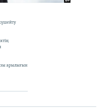
 күшейту
ктің
н
рызы арылығын