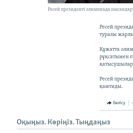
Ресей президенті олимпиада нысандарын
Ресей презид
туралы жарлы
Құжатта олим
рұқсатымен ғ
қатысушылар 
Ресей презид
қамтиды.
Бөлісу
Оқыңыз. Көріңіз. Тыңдаңыз