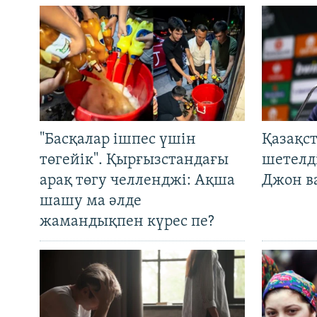
"Басқалар ішпес үшін
Қазақс
төгейік". Қырғызстандағы
шетелді
арақ төгу челленджі: Ақша
Джон ва
шашу ма әлде
жамандықпен күрес пе?