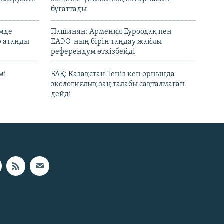
бұғаттады
емде
Пашинян: Армения Еуроодақ пен
р атанды
ЕАЭО-ның бірін таңдау жайлы
референдум өткізбейді
мі
БАҚ: Қазақстан Теңіз кен орнында
экологиялық заң талабы сақталмаған
дейді