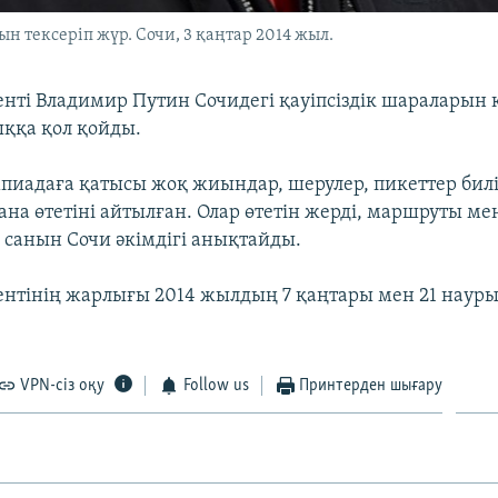
 тексеріп жүр. Сочи, 3 қаңтар 2014 жыл.
енті Владимир Путин Сочидегі қауіпсіздік шараларын
ққа қол қойды.
пиадаға қатысы жоқ жиындар, шерулер, пикеттер билі
ана өтетіні айтылған. Олар өтетін жерді, маршруты ме
санын Сочи әкімдігі анықтайды.
ентінің жарлығы 2014 жылдың 7 қаңтары мен 21 нау
VPN-сіз оқу
Follow us
Принтерден шығару