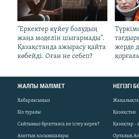
"Еркектер күйеу болудың
Түркім
жаңа моделін шығармады".
тағдыры
Қазақстанда ажырасу қайта
жерде 
көбейді. Оған не себеп?
қорғал
ЖАЛПЫ МӘЛІМЕТ
НЕГІЗГІ 
Хабарласыңыз
Жаңалықта
Біз туралы
Қазақстан
Русский
Сайтымыз бұғатталса не істеу керек?
Қазақтар - 
Азаттық қосымшалары
Орталық А
ЖАЗЫЛЫҢЫЗ