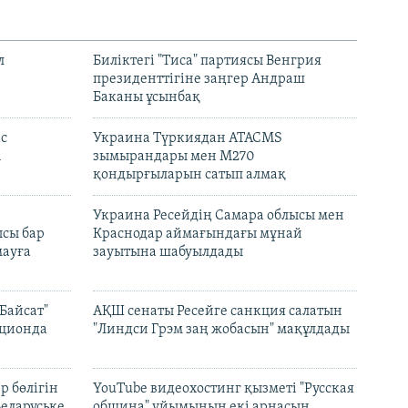
л
Биліктегі "Тиса" партиясы Венгрия
президенттігіне заңгер Андраш
Баканы ұсынбақ
с
Украина Түркиядан ATACMS
і
зымырандары мен M270
қондырғыларын сатып алмақ
н
Украина Ресейдің Самара облысы мен
сы бар
Краснодар аймағындағы мұнай
ауға
зауытына шабуылдады
Байсат"
АҚШ сенаты Ресейге санкция салатын
кционда
"Линдси Грэм заң жобасын" мақұлдады
р бөлігін
YouTube видеохостинг қызметі "Русская
Беларуське
община" ұйымының екі арнасын