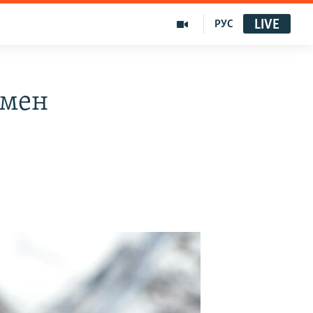
LIVE
РУС
ымен