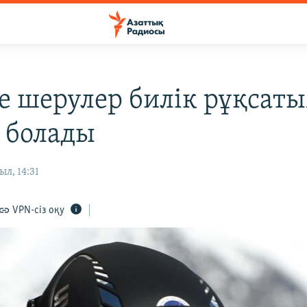
е шерулер билік рұқсат
н болады
ыл, 14:31
VPN-сіз оқу