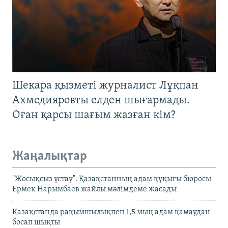
Шекара қызметі журналист Лұқпан
Ахмедияровты елден шығармады.
Оған қарсы шағым жазған кім?
Жаңалықтар
"Жосықсыз ұстау". Қазақстанның адам құқығы бюросы
Ермек Нарымбаев жайлы мәлімдеме жасады
Қазақстанда рақымшылықпен 1,5 мың адам қамаудан
босап шықты