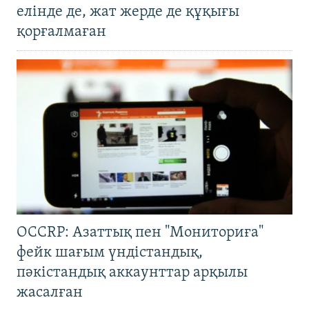
елінде де, жат жерде де құқығы
қорғалмаған
OCCRP: Азаттық пен "Мониториға"
фейк шағым үндістандық,
пәкістандық аккаунттар арқылы
жасалған