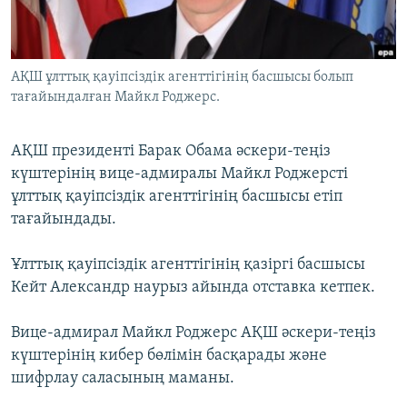
ЖАЗЫЛЫҢЫЗ
АҚШ ұлттық қауіпсіздік агенттігінің басшысы болып
тағайындалған Майкл Роджерс.
Басқа тілдерде
АҚШ президенті Барак Обама әскери-теңіз
күштерінің вице-адмиралы Майкл Роджерсті
ұлттық қауіпсіздік агенттігінің басшысы етіп
тағайындады.
Ұлттық қауіпсіздік агенттігінің қазіргі басшысы
Кейт Александр наурыз айында отставка кетпек.
Вице-адмирал Майкл Роджерс АҚШ әскери-теңіз
күштерінің кибер бөлімін басқарады және
шифрлау саласының маманы.