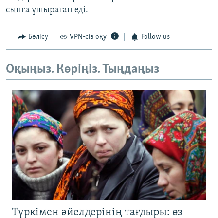
сынға ұшыраған еді.
Бөлісу
VPN-сіз оқу
Follow us
Оқыңыз. Көріңіз. Тыңдаңыз
Түркімен әйелдерінің тағдыры: өз