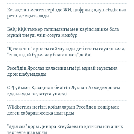
Қазақстан мектептерінде ЖИ, цифрлық қауіпсіздік пән
ретінде оқытылады
БАҚ: КҚК танкер тапшылығы мен қауіпсіздікке бола
мұнай тиеуді үзіп-созуға мәжбүр
"Қазақстан" арнасы сайлауалды дебаттағы сауалнамада
"ешқандай бұрмалау болған жоқ" дейді
Ресейдің Ярослав қаласындағы ірі мұнай зауытына
дрон шабуылдады
CPJ ұйымы Қазақстан билігін Лұқпан Ахмедияровты
қудалауды тоқтатуға үндеді
Wildberries негізгі қоймаларын Ресейден көшірмек
деген хабарды жоққа шығарды
"Әділ сөз" қоры Динара Егеубаеваға қатысты істі ашық
тергеуге шақырды