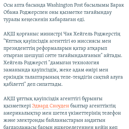
Осы апта басында Washington Post басылымы Барак
Обама Роджерспен оны қызметке тағайындау
туралы кеңескенін хабарлаған еді.
АҚШ қорғаныс министрі Чак Хейгель Роджерстің
"Ұлттық қауіпсіздік агенттігі өз миссиясы мен
президенттің реформаларын қатар атқарып
отырған шешуші сәтте тағайындалғанын" айтады.
Хейгель Роджерсті "дамыған технология
заманында қауіпсіздік, жеке адам өмірі мен
еркіндік талаптарының тепе-теңдігін сақтай алуға
қабілетті" деп сипаттады.
АҚШ ұлттық қауіпсіздік агенттігі бұрынғы
қызметкері
Эдвард Сноуден
былтыр агенттіктің
америкалықтар мен шетел үкіметтерінің телефон
және электронды байланыстарын аңдитын
бағдарламасы барын әшкерелегеннен кейін көп