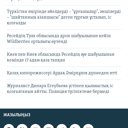
Түркістан өңірінде әйелдерді – "ұрғашылар", әншілерді
– "шайтанның азаншысы" деген тұрғын ұсталып, іс
қозғалды
Ресейдің Тула облысында дрон шабуылынан кейін
Wildberries орталығы өртенді
Киев пен Киев облысында Ресейдің әуе шабуылынан
кемінде 17 адам қаза тапқан
Қазақ кинорежиссері Ардақ Әмірқұлов дүниеден өтті
Журналист Динара Егеубаева үстінен қылмыстық іс
қозғалғанын айтты. Полиция түсініктеме бермеді
ЖАЗЫЛЫҢЫЗ