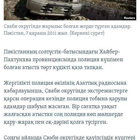
ЖАЗЫЛЫҢЫЗ
Сваби округінде жарылыс болған жерде тұрған адамдар.
Пәкістан, 7 қараша 2011 жыл. (Көрнекі сурет)
Басқа тілдерде
Пәкістанның солтүстік-батысындағы Хайбер-
Пахтунхва провинциясында полиция күшімен
болған атыста төрт күдікті қаза тапқан.
Жергілікті полиция өкілінің Азаттық радиосына
хабарлауынша, Сваби округінде экстремистерге
қарсы операция кезінде полиция тобына қарулы
адамдар шабуыл жасаған. Бір сағатқа уақыт
жалғасқан атыстан соң полиция көп мөлшерде
қару-жарақ пен оқ-дәріні қолға түсірген.
Соңғы айларда Сваби округінде қауіпсіздік күштері