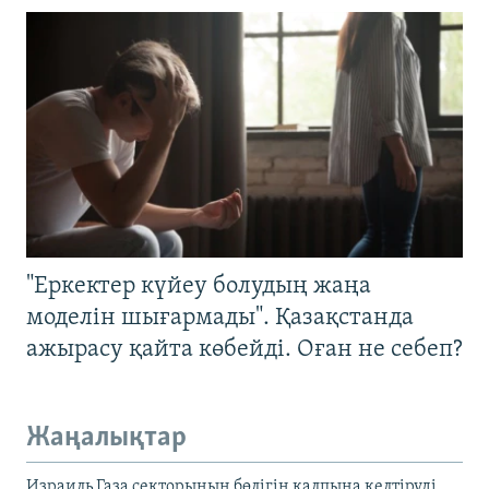
"Еркектер күйеу болудың жаңа
моделін шығармады". Қазақстанда
ажырасу қайта көбейді. Оған не себеп?
Жаңалықтар
Израиль Газа секторының бөлігін қалпына келтіруді