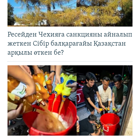
Ресейден Чехияға санкцияны айналып
жеткен Сібір балқарағайы Қазақстан
арқылы өткен бе?