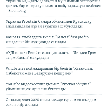
Украина КҚК-дағы Қазақстан мұнайының экспортына
қатысы бар инфрақұрылымға шабуылдамауға келіскен
– Bloomberg
Украина Ресейдің Самара облысы мен Краснодар
аймағындағы мұнай зауытына шабуылдады
Қайрат Сатыбалдыға тиесілі "Байсат" базары бір
жылдан кейін аукционда сатылды
АҚШ сенаты Ресейге санкция салатын "Линдси Грэм
заң жобасын" мақұлдады
Wildberries қоймаларының бір бөлігін "Қазақстан,
Өзбекстан және Беларуське көшірмек"
YouTube видеохостинг қызметі "Русская община"
ұйымының екі арнасын бұғаттады
Орталық Азия 2025 жылы әлемде туризм ең жылдам
өскен өңір атанды