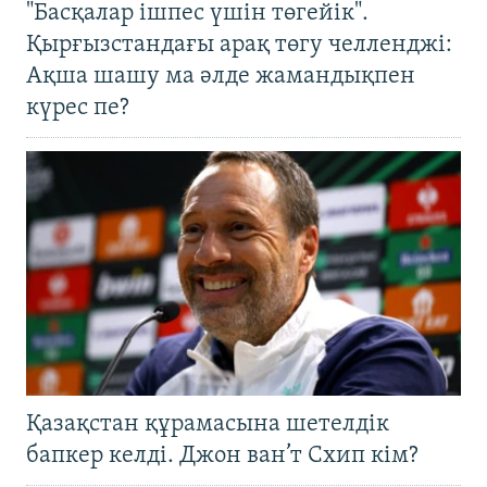
"Басқалар ішпес үшін төгейік".
Қырғызстандағы арақ төгу челленджі:
Ақша шашу ма әлде жамандықпен
күрес пе?
Қазақстан құрамасына шетелдік
бапкер келді. Джон ван’т Схип кім?