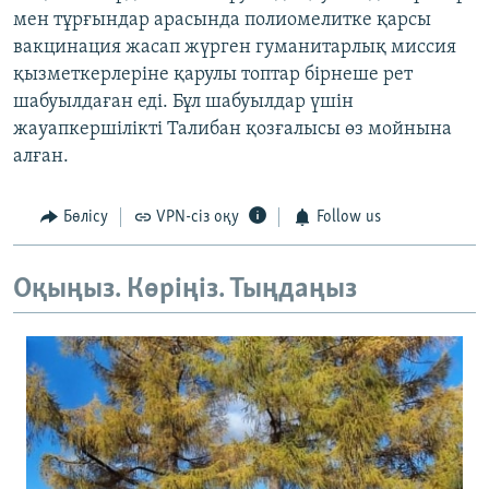
мен тұрғындар арасында полиомелитке қарсы
вакцинация жасап жүрген гуманитарлық миссия
қызметкерлеріне қарулы топтар бірнеше рет
шабуылдаған еді. Бұл шабуылдар үшін
жауапкершілікті Талибан қозғалысы өз мойнына
алған.
Бөлісу
VPN-сіз оқу
Follow us
Оқыңыз. Көріңіз. Тыңдаңыз