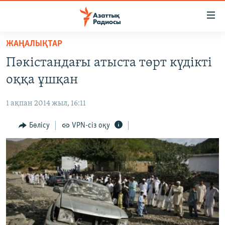
Accessibility
links
Skip
ЖАҢАЛЫҚТАР
to
ЖАҢАЛЫҚТАР
Пәкістандағы атыста төрт күдікті
main
САЯСАТ
content
оққа ұшқан
AZATTYQTV
Skip
to
1 ақпан 2014 жыл, 16:11
ҚАҢТАР ОҚИҒАСЫ
main
АДАМ ҚҰҚЫҚТАРЫ
Бөлісу
VPN-сіз оқу
Navigation
Skip
ӘЛЕУМЕТ
to
ӘЛЕМ
Search
АРНАЙЫ ЖОБАЛАР
Русский