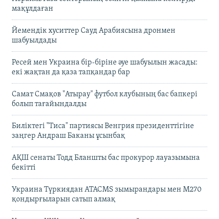
мақұлдаған
Йемендік хуситтер Сауд Арабиясына дронмен
шабуылдады
Ресей мен Украина бір-біріне әуе шабуылын жасады:
екі жақтан да қаза тапқандар бар
Самат Смақов "Атырау" футбол клубының бас бапкері
болып тағайындалды
Биліктегі "Тиса" партиясы Венгрия президенттігіне
заңгер Андраш Баканы ұсынбақ
АҚШ сенаты Тодд Бланшты бас прокурор лауазымына
бекітті
Украина Түркиядан ATACMS зымырандары мен M270
қондырғыларын сатып алмақ