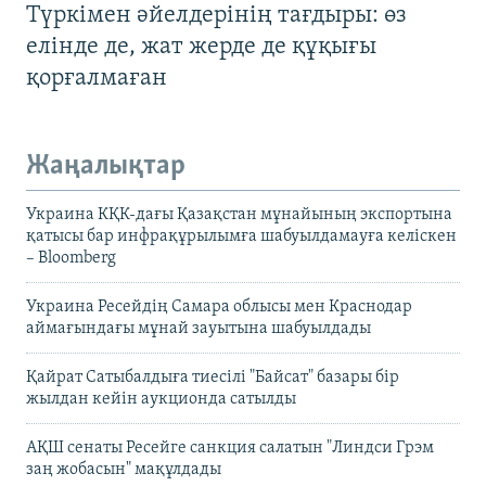
Түркімен әйелдерінің тағдыры: өз
елінде де, жат жерде де құқығы
қорғалмаған
Жаңалықтар
Украина КҚК-дағы Қазақстан мұнайының экспортына
қатысы бар инфрақұрылымға шабуылдамауға келіскен
– Bloomberg
Украина Ресейдің Самара облысы мен Краснодар
аймағындағы мұнай зауытына шабуылдады
Қайрат Сатыбалдыға тиесілі "Байсат" базары бір
жылдан кейін аукционда сатылды
АҚШ сенаты Ресейге санкция салатын "Линдси Грэм
заң жобасын" мақұлдады