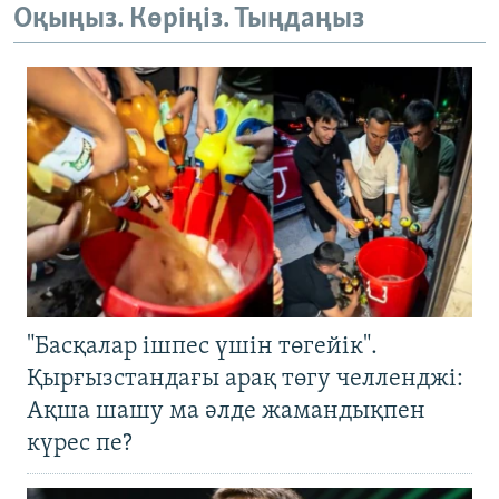
Оқыңыз. Көріңіз. Тыңдаңыз
"Басқалар ішпес үшін төгейік".
Қырғызстандағы арақ төгу челленджі:
Ақша шашу ма әлде жамандықпен
күрес пе?