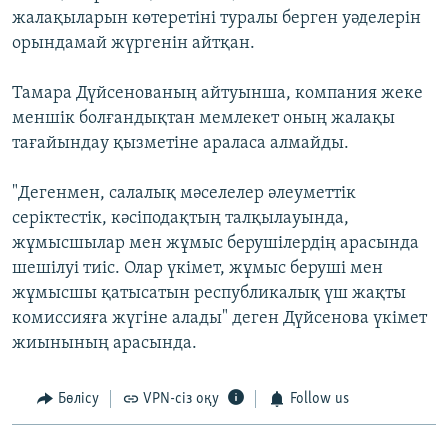
жалақыларын көтеретіні туралы берген уәделерін
орындамай жүргенін айтқан.
Тамара Дүйсенованың айтуынша, компания жеке
меншік болғандықтан мемлекет оның жалақы
тағайындау қызметіне араласа алмайды.
"Дегенмен, салалық мәселелер әлеуметтік
серіктестік, кәсіподақтың талқылауында,
жұмысшылар мен жұмыс берушілердің арасында
шешілуі тиіс. Олар үкімет, жұмыс беруші мен
жұмысшы қатысатын республикалық үш жақты
комиссияға жүгіне алады" деген Дүйсенова үкімет
жиынының арасында.
Бөлісу
VPN-сіз оқу
Follow us