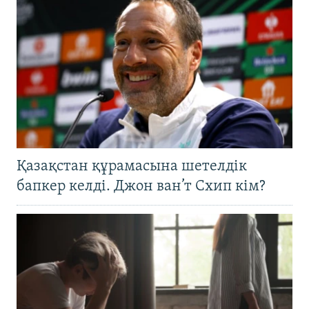
Қазақстан құрамасына шетелдік
бапкер келді. Джон ван’т Схип кім?