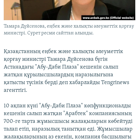
ЖАЗЫЛЫҢЫЗ
Тамара Дүйсенова, еңбек және халықты әлеуметтік қорғау
министрі. Сурет ресми сайттан алынды.
Басқа тілдерде
Қазақстанның еңбек және халықты әлеуметтік
қорғау министрі Тамара Дүйсенова бүгін
Астанадағы "Абу-Даби Плаза" кешенін салып
жатқан құрылысшылардың наразылығына
қатысты түсінік берді деп хабарлайды Tengrinews
агенттігі.
10 ақпан күні "Абу-Даби Плаза" көпфункционалды
кешенін салып жатқан "Арабтек" компаниясының
700-ге тарта жұмысшысы жалақыларын көбейтуді
талап етіп, наразылық танытқан еді. Жұмысшылар
жалақыларының аз екенін, компания басшылығы