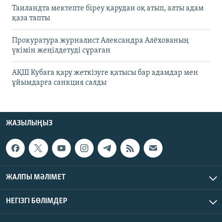
Таиландта мектепте біреу қарудан оқ атып, алты адам
қаза тапты
Прокуратура журналист Александра Алёхованың
үкімін жеңілдетуді сұраған
АҚШ Кубаға қару жеткізуге қатысы бар адамдар мен
ұйымдарға санкция салды
ЖАЗЫЛЫҢЫЗ
ЖАЛПЫ МӘЛІМЕТ
НЕГІЗГІ БӨЛІМДЕР