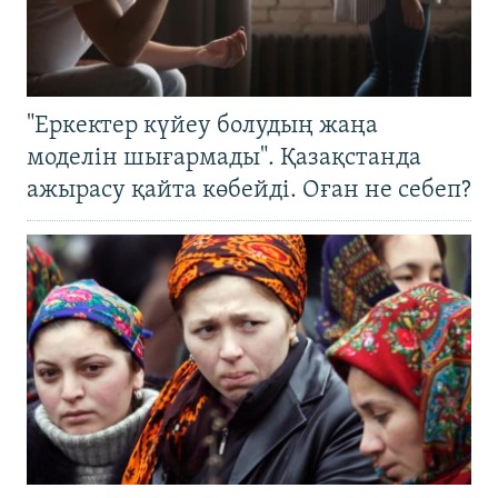
"Еркектер күйеу болудың жаңа
моделін шығармады". Қазақстанда
ажырасу қайта көбейді. Оған не себеп?