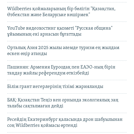
Wildberries қоймаларының бір бөлігін "Қазақстан,
Өзбекстан және Беларуське көшірмек"
YouTube видеохостинг қызметі "Русская община"
ұйымының екі арнасын бұғаттады
Орталық Азия 2025 жылы әлемде туризм ең жылдам
өскен өңір атанды
Пашинян: Армения Еуроодақ пен ЕАЭО-ның бірін
таңдау жайлы референдум өткізбейді
Білім грант иегерлерінің тізімі жарияланды
БАҚ: Қазақстан Теңіз кен орнында экологиялық заң
талабы сақталмаған дейді
Ресейдің Екатеринбург қаласында дрон шабуылынан
соң Wildberries қоймасы өртенді