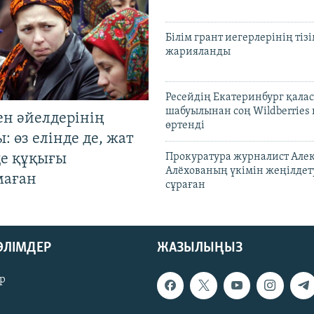
Білім грант иегерлерінің тізі
жарияланды
Ресейдің Екатеринбург қала
шабуылынан соң Wildberries
ен әйелдерінің
өртенді
: өз елінде де, жат
де құқығы
Прокуратура журналист Але
Алёхованың үкімін жеңілдет
маған
сұраған
БӨЛІМДЕР
ЖАЗЫЛЫҢЫЗ
р