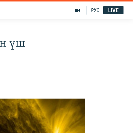
LIVE
РУС
ан үш