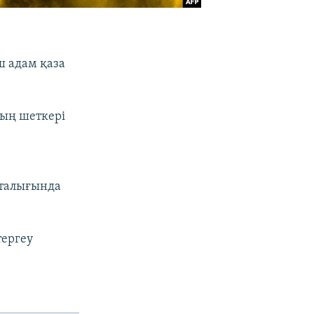
ш адам қаза
ың шеткері
рталығында
тергеу