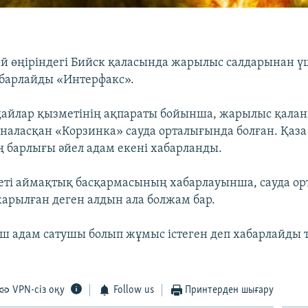
ай өңіріндегі Бийск қаласында жарылыс салдарынан ү
абарлайды «Интерфакс».
айлар қызметінің ақпараты бойынша, жарылыс қалан
наласқан «Корзинка» сауда орталығында болған. Қаза
 барлығы әйел адам екені хабарланды.
еті аймақтық басқармасының хабарлауынша, сауда о
жарылған деген алдын ала болжам бар.
үш адам сатушы болып жұмыс істеген деп хабарлайды 
VPN-сіз оқу
Follow us
Принтерден шығару