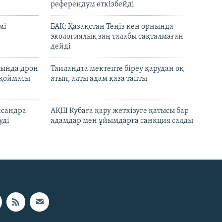
референдум өткізбейді
мі
БАҚ: Қазақстан Теңіз кен орнында
экологиялық заң талабы сақталмаған
дейді
сында дрон
Таиландта мектепте біреу қарудан оқ
 қоймасы
атып, алты адам қаза тапты
ксандра
АҚШ Кубаға қару жеткізуге қатысы бар
уді
адамдар мен ұйымдарға санкция салды