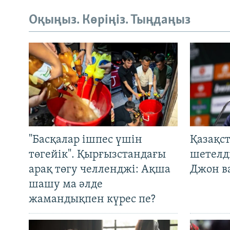
Оқыңыз. Көріңіз. Тыңдаңыз
"Басқалар ішпес үшін
Қазақс
төгейік". Қырғызстандағы
шетелді
арақ төгу челленджі: Ақша
Джон ва
шашу ма әлде
жамандықпен күрес пе?