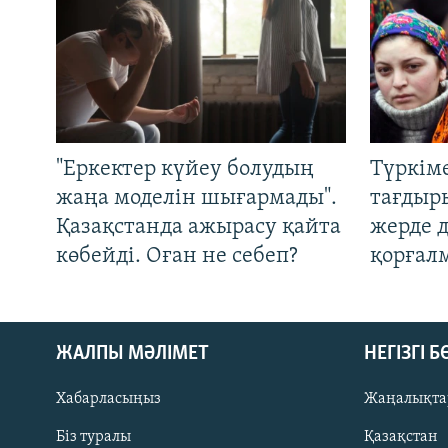
"Еркектер күйеу болудың
Түркім
жаңа моделін шығармады".
тағдыры
Қазақстанда ажырасу қайта
жерде 
көбейді. Оған не себеп?
қорғал
ЖАЛПЫ МӘЛІМЕТ
НЕГІЗГІ 
Хабарласыңыз
Жаңалықта
Біз туралы
Қазақстан