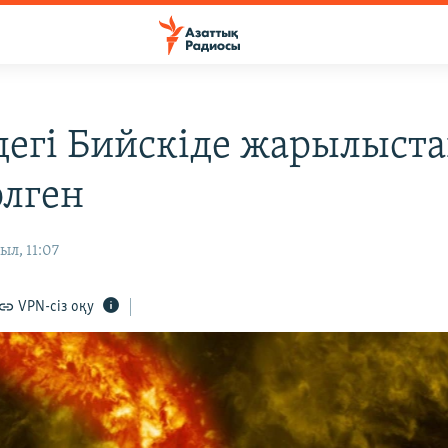
дегі Бийскіде жарылыст
өлген
ыл, 11:07
VPN-сіз оқу