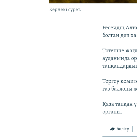
Көрнекі сурет.
Ресейдің Алт
болған деп х
Төтенше жағд
ауданында ор
тапқандардың
Тергеу комит
газ баллоны 
Қаза тапқан 
органы.
Бөлісу