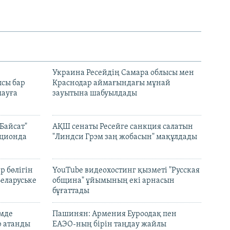
н
Украина Ресейдің Самара облысы мен
сы бар
Краснодар аймағындағы мұнай
ауға
зауытына шабуылдады
Байсат"
АҚШ сенаты Ресейге санкция салатын
кционда
"Линдси Грэм заң жобасын" мақұлдады
р бөлігін
YouTube видеохостинг қызметі "Русская
Беларуське
община" ұйымының екі арнасын
бұғаттады
емде
Пашинян: Армения Еуроодақ пен
р атанды
ЕАЭО-ның бірін таңдау жайлы