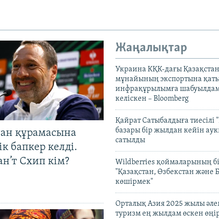
Жаңалықтар
Украина КҚК-дағы Қазақста
мұнайының экспортына қаты
инфрақұрылымға шабуылдам
келіскен – Bloomberg
Қайрат Сатыбалдыға тиесілі "
базары бір жылдан кейін ау
тан құрамасына
сатылды
к бапкер келді.
н’т Схип кім?
Wildberries қоймаларының бі
"Қазақстан, Өзбекстан және 
көшірмек"
Орталық Азия 2025 жылы әл
туризм ең жылдам өскен өңі