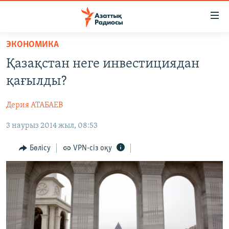
Accessibility
links
Skip
ЭКОНОМИКА
to
ЖАҢАЛЫҚТАР
Қазақстан неге инвестициядан
main
САЯСАТ
content
қағылды?
AZATTYQTV
Skip
to
Дерия АТАБАЕВ
ҚАҢТАР ОҚИҒАСЫ
main
3 наурыз 2014 жыл, 08:53
АДАМ ҚҰҚЫҚТАРЫ
Navigation
Skip
ӘЛЕУМЕТ
Бөлісу
VPN-сіз оқу
to
ӘЛЕМ
Search
АРНАЙЫ ЖОБАЛАР
Русский