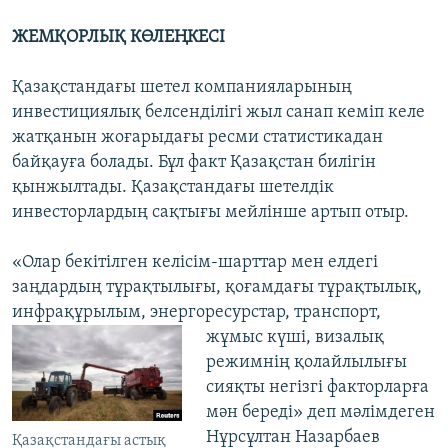
ЖЕМҚОРЛЫҚ КӨЛЕҢКЕСІ
Қазақстандағы шетел компанияларының
инвестициялық белсенділігі жыл санап кеміп келе
жатқанын жоғарыдағы ресми статистикадан
байқауға болады. Бұл факт Қазақстан билігін
қынжылтады. Қазақстандағы шетелдік
инвесторлардың сақтығы мейлінше артып отыр.
«Олар бекітілген келісім-шарттар мен елдегі
заңдардың тұрақтылығы, қоғамдағы тұрақтылық,
инфрақұрылым, энергоресурстар, транспорт,
жұмыс күші, визалық
режимнің қолайлылығы
сияқты негізгі факторларға
мән береді» деп мәлімдеген
Нұрсұлтан Назарбаев
Қазақстандағы астық