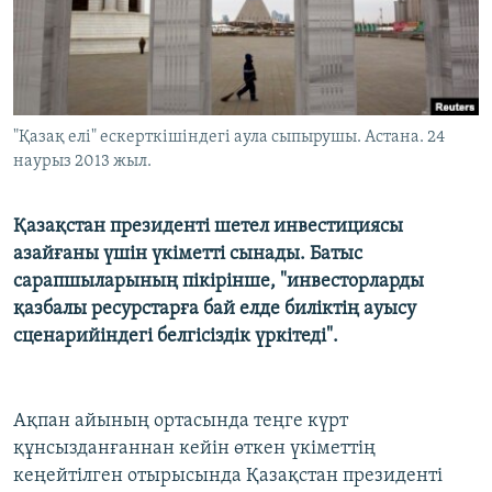
ЖАЗЫЛЫҢЫЗ
Басқа тілдерде
"Қазақ елі" ескерткішіндегі аула сыпырушы. Астана. 24
наурыз 2013 жыл.
Қазақстан президенті шетел инвестициясы
азайғаны үшін үкіметті сынады. Батыс
сарапшыларының пікірінше, "инвесторларды
қазбалы ресурстарға бай елде биліктің ауысу
сценарийіндегі белгісіздік үркітеді".
Ақпан айының ортасында теңге күрт
құнсызданғаннан кейін өткен үкіметтің
кеңейтілген отырысында Қазақстан президенті