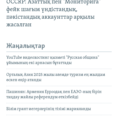
OCCRP: Азаттық пен "Мониториға"
фейк шағым үндістандық,
пәкістандық аккаунттар арқылы
жасалған
Жаңалықтар
YouTube видеохостинг қызметі "Русская община"
ұйымының екі арнасын бұғаттады
Орталық Азия 2025 жылы әлемде туризм ең жылдам
өскен өңір атанды
Пашинян: Армения Еуроодақ пен ЕАЭО-ның бірін
таңдау жайлы референдум өткізбейді
Білім грант иегерлерінің тізімі жарияланды