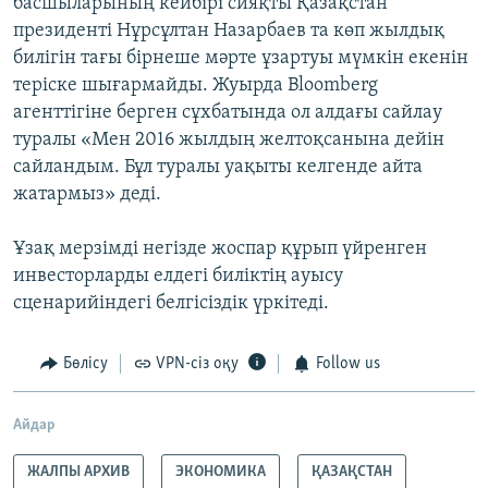
басшыларының кейбірі сияқты Қазақстан
президенті Нұрсұлтан Назарбаев та көп жылдық
билігін тағы бірнеше мәрте ұзартуы мүмкін екенін
теріске шығармайды. Жуырда Вloomberg
агенттігіне берген сұхбатында ол алдағы сайлау
туралы «Мен 2016 жылдың желтоқсанына дейін
сайландым. Бұл туралы уақыты келгенде айта
жатармыз» деді.
Ұзақ мерзімді негізде жоспар құрып үйренген
инвесторларды елдегі биліктің ауысу
сценарийіндегі белгісіздік үркітеді.
Бөлісу
VPN-сіз оқу
Follow us
Айдар
ЖАЛПЫ АРХИВ
ЭКОНОМИКА
ҚАЗАҚСТАН