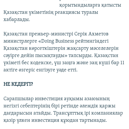
қорытындыларға қатысты
Қазақстан үкіметінің реакциясы туралы
хабарлады.
Қазақстан премьер-министрі Серік Ахметов
министрлерге «Doing Business рейтингіндегі
Қазақстан көрсеткіштерін жақсарту мәселелерін
сәуірге дейін пысықтауды» тапсырды. Қазақстан
үкіметі бес кодекске, үш заңға және заң күші бар 11
актіге өзгеріс енгізуге уәде етті.
НЕ КЕДЕРГІ?
Сарапшылар инвестиция ауқымы азаюының
негізгі себептерінің бірі ретінде әлемдік қаржы
дағдарысын атайды. Трансұлттық ірі компаниялар
қазір үлкен инвестиция құюдан тартынады.