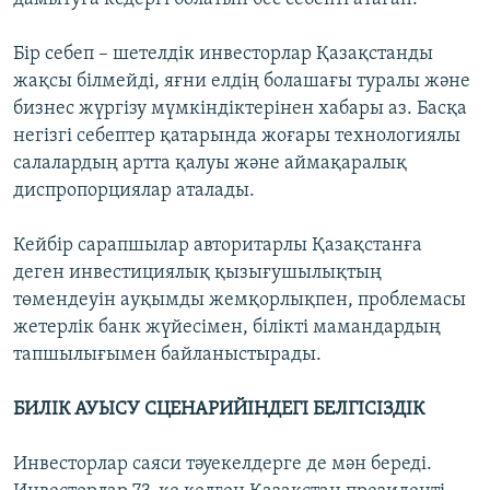
Бір себеп – шетелдік инвесторлар Қазақстанды
жақсы білмейді, яғни елдің болашағы туралы және
бизнес жүргізу мүмкіндіктерінен хабары аз. Басқа
негізгі себептер қатарында жоғары технологиялы
салалардың артта қалуы және аймақаралық
диспропорциялар аталады.
Кейбір сарапшылар авторитарлы Қазақстанға
деген инвестициялық қызығушылықтың
төмендеуін ауқымды жемқорлықпен, проблемасы
жетерлік банк жүйесімен, білікті мамандардың
тапшылығымен байланыстырады.
БИЛІК АУЫСУ СЦЕНАРИЙІНДЕГІ БЕЛГІСІЗДІК
Инвесторлар саяси тәуекелдерге де мән береді.