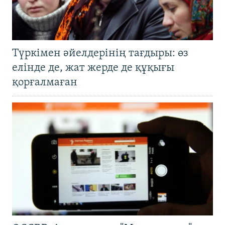
Түркімен әйелдерінің тағдыры: өз
елінде де, жат жерде де құқығы
қорғалмаған