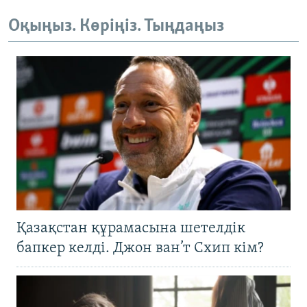
Оқыңыз. Көріңіз. Тыңдаңыз
Қазақстан құрамасына шетелдік
бапкер келді. Джон ван’т Схип кім?