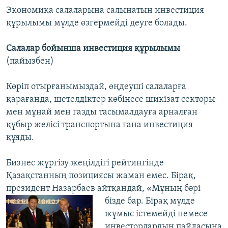
Экономика салаларына салынатын инвестиция
құрылымы мүлде өзгермейді деуге болады.
Салалар бойынша инвестиция құрылымы
(пайызбен)
Көріп отырғанымыздай, өңдеуші салаларға
қарағанда, шетелдіктер көбінесе шикізат секторы
мен мұнай мен газды тасымалдауға арналған
құбыр желісі транспортына ғана инвестиция
құяды.
Бизнес жүргізу жеңілдігі рейтингінде
Қазақстанның позициясы жаман емес. Бірақ,
президент Назарбаев айтқандай, «Мұның бәрі
бізде бар. Бірақ мүлде
жұмыс істемейді немесе
инвесторлардың пайдасына