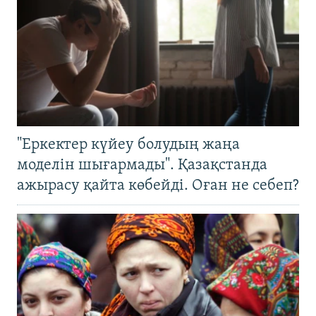
"Еркектер күйеу болудың жаңа
моделін шығармады". Қазақстанда
ажырасу қайта көбейді. Оған не себеп?