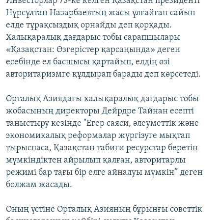
Инвесторлар 73-ке келген Қазақстан президенті
Нұрсұлтан Назарбаевтың жасы ұлғайған сайын
елде тұрақсыздық орнайды деп қорқады.
Халықаралық дағдарыс тобы сарапшылары
«Қазақстан: Өзгерістер қарсаңында» деген
есебінде ел басшысы қартайып, елдің өзі
авторитаризмге құлдырап барады деп көрсетеді.
Орталық Азиядағы халықаралық дағдарыс тобы
жобасының директоры Дейрдре Тайнан есепті
таныстыру кезінде "Егер саяси, әлеуметтік және
экономикалық реформалар жүргізуге мықтап
тырыспаса, Қазақстан табиғи ресурстар беретін
мүмкіндіктен айрылып қалған, авторитарлы
режимі бар тағы бір елге айналуы мүмкін” деген
болжам жасады.
Оның үстіне Орталық Азияның бұрынғы советтік