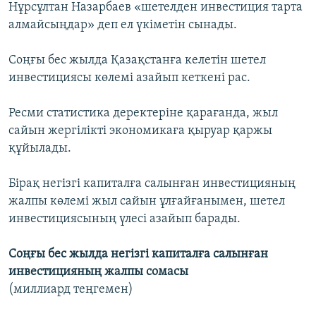
Нұрсұлтан Назарбаев «шетелден инвестиция тарта
алмайсыңдар» деп ел үкіметін сынады.
Соңғы бес жылда Қазақстанға келетін шетел
инвестициясы көлемі азайып кеткені рас.
Ресми статистика деректеріне қарағанда, жыл
сайын жергілікті экономикаға қыруар қаржы
құйылады.
Бірақ негізгі капиталға салынған инвестицияның
жалпы көлемі жыл сайын ұлғайғанымен, шетел
инвестициясының үлесі азайып барады.
Соңғы бес жылда негізгі капиталға салынған
инвестицияның
жалпы сомасы
(миллиард теңгемен)