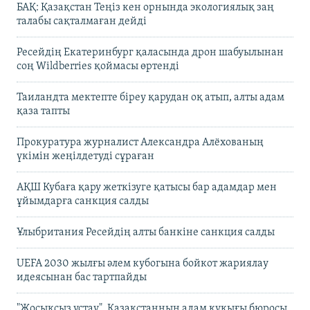
БАҚ: Қазақстан Теңіз кен орнында экологиялық заң
талабы сақталмаған дейді
Ресейдің Екатеринбург қаласында дрон шабуылынан
соң Wildberries қоймасы өртенді
Таиландта мектепте біреу қарудан оқ атып, алты адам
қаза тапты
Прокуратура журналист Александра Алёхованың
үкімін жеңілдетуді сұраған
АҚШ Кубаға қару жеткізуге қатысы бар адамдар мен
ұйымдарға санкция салды
Ұлыбритания Ресейдің алты банкіне санкция салды
UEFA 2030 жылғы әлем кубогына бойкот жариялау
идеясынан бас тартпайды
"Жосықсыз ұстау". Қазақстанның адам құқығы бюросы