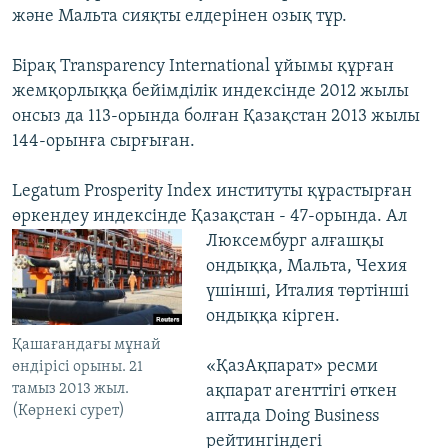
және Мальта сияқты елдерінен озық тұр.
Бірақ Transparency International ұйымы құрған
жемқорлыққа бейімділік индексінде 2012 жылы
онсыз да 113-орында болған Қазақстан 2013 жылы
144-орынға сырғыған.
Legatum Prosperity Index институты құрастырған
өркендеу индексінде Қазақстан -
47-орында. Ал
Люксембург алғашқы
ондыққа, Мальта, Чехия
үшінші, Италия төртінші
ондыққа кірген.
Қашағандағы мұнай
«ҚазАқпарат» ресми
өндірісі орыны. 21
тамыз 2013 жыл.
ақпарат агенттігі өткен
(Көрнекі сурет)
аптада Doing Business
рейтингіндегі