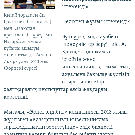
істемейді».
Қытай төрағасы Си
Неліктен жұмыс істемейді?
Цзиньпин (сол жақта)
мен Қазақстан
президенті Нұрсұлтан
Бұл сұрақтың жауабын
Назарбаев мұнай
шенеуніктер беруі тиіс. Ал
құбыры ашылуы
Қазақстанда жұмыс
салтанатында. Астана,
істейтін және
7 қыркүйек 2013 жыл.
инвестициялық климаттың
(Көрнекі сурет)
ахуалына бақылау жүргізіп
отыратын кейбір
халықаралық институттар әлсіз жақтарды
көрсетеді.
Мысалы, «Эрнст энд Янг» компаниясы 2013 жылы
жүргізген «Қазақстанның инвестициялық
тартымдылығын зерттеуінде» елде бизнесті
дамытуға кедергі болатын бес себепті атаған.