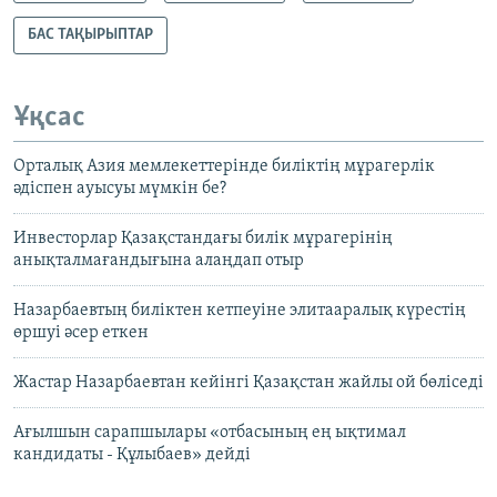
БАС ТАҚЫРЫПТАР
Ұқсас
Орталық Азия мемлекеттерінде биліктің мұрагерлік
әдіспен ауысуы мүмкін бе?
Инвесторлар Қазақстандағы билік мұрагерінің
анықталмағандығына алаңдап отыр
Назарбаевтың биліктен кетпеуіне элитааралық күрестің
өршуі әсер еткен
Жастар Назарбаевтан кейінгі Қазақстан жайлы ой бөліседі
Ағылшын сарапшылары «отбасының ең ықтимал
кандидаты - Құлыбаев» дейді