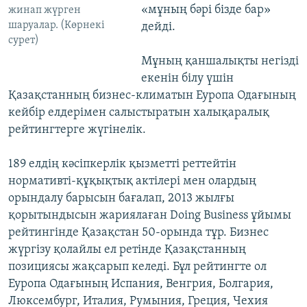
«мұның бәрі бізде бар»
жинап жүрген
шаруалар. (Көрнекі
дейді.
сурет)
Мұның қаншалықты негізді
екенін білу үшін
Қазақстанның бизнес-климатын Еуропа Одағының
кейбір елдерімен салыстыратын халықаралық
рейтингтерге жүгінелік.
189 елдің кәсіпкерлік қызметті реттейтін
нормативті-құқықтық актілері мен олардың
орындалу барысын бағалап, 2013 жылғы
қорытындысын жариялаған Doing Business ұйымы
рейтингінде Қазақстан 50-орында тұр. Бизнес
жүргізу қолайлы ел ретінде Қазақстанның
позициясы жақсарып келеді. Бұл рейтингте ол
Еуропа Одағының Испания, Венгрия, Болгария,
Люксембург, Италия, Румыния, Греция, Чехия