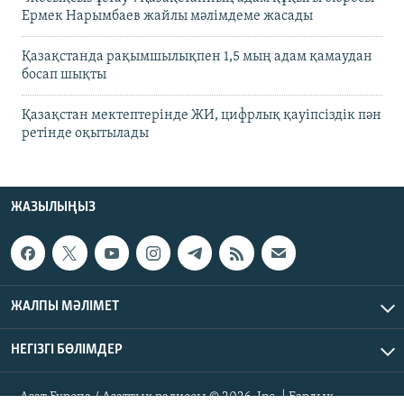
Ермек Нарымбаев жайлы мәлімдеме жасады
Қазақстанда рақымшылықпен 1,5 мың адам қамаудан
босап шықты
Қазақстан мектептерінде ЖИ, цифрлық қауіпсіздік пән
ретінде оқытылады
ЖАЗЫЛЫҢЫЗ
ЖАЛПЫ МӘЛІМЕТ
НЕГІЗГІ БӨЛІМДЕР
Азат Еуропа / Азаттық радиосы © 2026, Inc. | Барлық