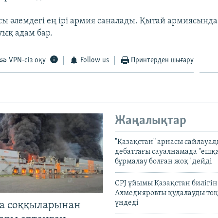
ы әлемдегі ең ірі армия саналады. Қытай армиясында 
ық адам бар.
VPN-сіз оқу
Follow us
Принтерден шығару
Жаңалықтар
"Қазақстан" арнасы сайлауа
дебаттағы сауалнамада "ешқ
бұрмалау болған жоқ" дейді
CPJ ұйымы Қазақстан билігі
Ахмедияровты қудалауды тоқ
үндеді
а соққыларынан