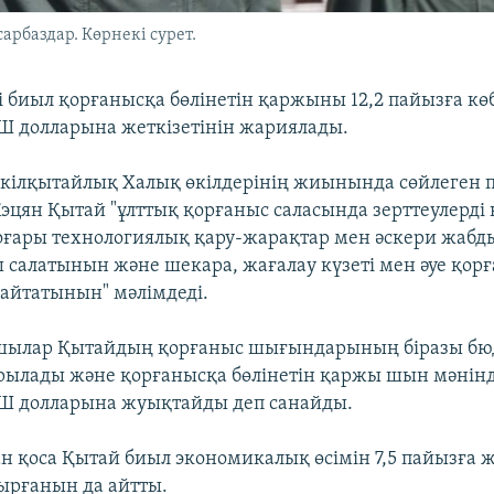
арбаздар. Көрнекі сурет.
 биыл қорғанысқа бөлінетін қаржыны 12,2 пайызға көб
 долларына жеткізетінін жариялады.
үкілқытайлық Халық өкілдерінің жиынында сөйлеген 
эцян Қытай "ұлттық қорғаныс саласында зерттеулерді 
ғары технологиялық қару-жарақтар мен әскери жабд
 салатынын және шекара, жағалау күзеті мен әуе қор
айтатынын" мәлімдеді.
пшылар Қытайдың қорғаныс шығындарының біразы бю
ылады және қорғанысқа бөлінетін қаржы шын мәнінд
Ш долларына жуықтайды деп санайды.
н қоса Қытай биыл экономикалық өсімін 7,5 пайызға ж
ырғанын да айтты.