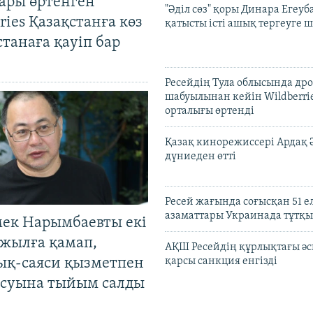
ары өртенген
"Әділ сөз" қоры Динара Егеуб
ries Қазақстанға көз
қатысты істі ашық тергеуге
Астанаға қауіп бар
Ресейдің Тула облысында др
шабуылынан кейін Wildberri
орталығы өртенді
Қазақ кинорежиссері Ардақ 
дүниеден өтті
Ресей жағында соғысқан 51 е
азаматтары Украинада тұтқы
мек Нарымбаевты екі
жылға қамап,
АҚШ Ресейдің құрлықтағы әс
ық-саяси қызметпен
қарсы санкция енгізді
суына тыйым салды