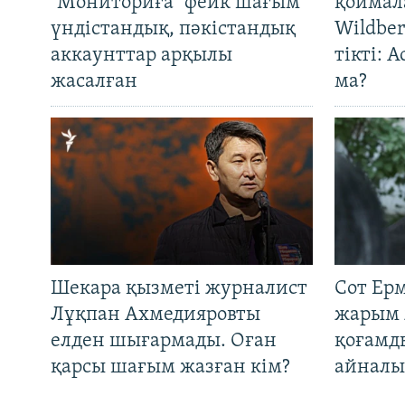
"Мониториға" фейк шағым
қоймал
үндістандық, пәкістандық
Wildber
аккаунттар арқылы
тікті: 
жасалған
ма?
Шекара қызметі журналист
Сот Ер
Лұқпан Ахмедияровты
жарым 
елден шығармады. Оған
қоғамд
қарсы шағым жазған кім?
айналы