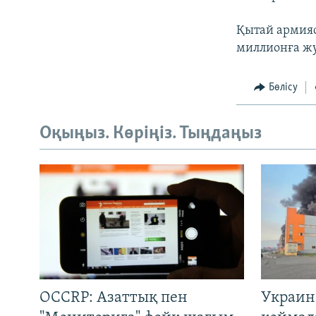
Қытай армияс
миллионға жу
Бөлісу
Оқыңыз. Көріңіз. Тыңдаңыз
OCCRP: Азаттық пен
Украин