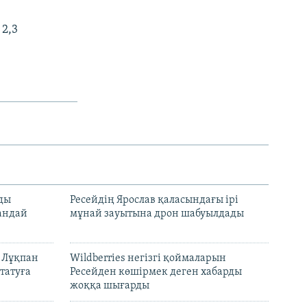
2,3
лды
Ресейдің Ярослав қаласындағы ірі
андай
мұнай зауытына дрон шабуылдады
н Лұқпан
Wildberries негізгі қоймаларын
татуға
Ресейден көшірмек деген хабарды
жоққа шығарды