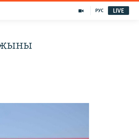
LIVE
РУС
аржыны