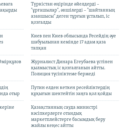
аеваға
Түркістан өңірінде әйелдерді –
 шақырды
"ұрғашылар", әншілерді – "шайтанның
азаншысы" деген тұрғын ұсталып, іс
қозғалды
он
Киев пен Киев облысында Ресейдің әуе
es
шабуылынан кемінде 17 адам қаза
тапқан
Әмірқұлов
Журналист Динара Егеубаева үстінен
қылмыстық іс қозғалғанын айтты.
Полиция түсініктеме бермеді
лдің
Путин елден кеткен ресейліктердің
нда отыр
құқығын шектейтін заңға қол қойды
керіне
Қазақстанның сауда министрі
кәсіпкерлерге отандық
маркетплейстерге басымдық беру
жайлы кеңес айтты