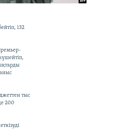
ейтіп, 132
премьер-
күшейтіп,
ықтарды
ғаныс
джеттен тыс
е 200
еткізуді