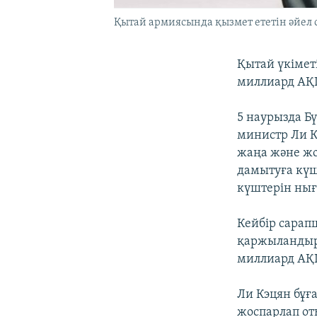
Қытай армиясында қызмет ететін әйел с
Қытай үкіметі
миллиард АҚШ
5 наурызда Б
министр Ли К
жаңа және жо
дамытуға күш
күштерін нығ
Кейбір сара
қаржыландыр
миллиард АҚ
Ли Кэцян бұға
жоспарлап от