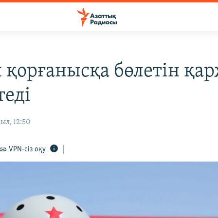
 қорғанысқа бөлетін қ
теді
ыл, 12:50
VPN-сіз оқу