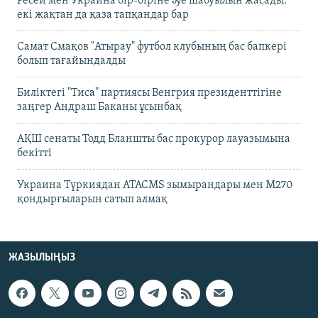
Ресей мен Украина бір-біріне әуе шабуылын жасады:
екі жақтан да қаза тапқандар бар
Самат Смақов "Атырау" футбол клубының бас бапкері
болып тағайындалды
Биліктегі "Тиса" партиясы Венгрия президенттігіне
заңгер Андраш Баканы ұсынбақ
АҚШ сенаты Тодд Бланшты бас прокурор лауазымына
бекітті
Украина Түркиядан ATACMS зымырандары мен M270
қондырғыларын сатып алмақ
ЖАЗЫЛЫҢЫЗ