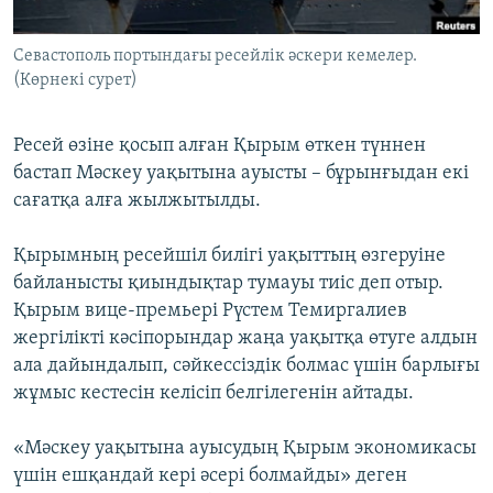
ЖАЗЫЛЫҢЫЗ
Севастополь портындағы ресейлік әскери кемелер.
(Көрнекі сурет)
Басқа тілдерде
Ресей өзіне қосып алған Қырым өткен түннен
бастап Мәскеу уақытына ауысты – бұрынғыдан екі
сағатқа алға жылжытылды.
Қырымның ресейшіл билігі уақыттың өзгеруіне
байланысты қиындықтар тумауы тиіс деп отыр.
Қырым вице-премьері Рүстем Темиргалиев
жергілікті кәсіпорындар жаңа уақытқа өтуге алдын
ала дайындалып, сәйкессіздік болмас үшін барлығы
жұмыс кестесін келісіп белгілегенін айтады.
«Мәскеу уақытына ауысудың Қырым экономикасы
үшін ешқандай кері әсері болмайды» деген