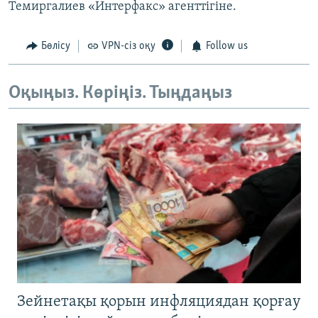
Темиргалиев «Интерфакс» агенттігіне.
Бөлісу
VPN-сіз оқу
Follow us
Оқыңыз. Көріңіз. Тыңдаңыз
Зейнетақы қорын инфляциядан қорғау