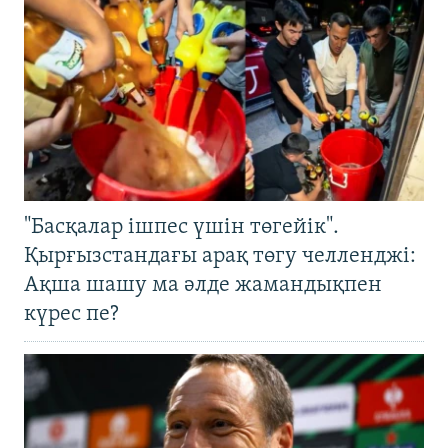
"Басқалар ішпес үшін төгейік".
Қырғызстандағы арақ төгу челленджі:
Ақша шашу ма әлде жамандықпен
күрес пе?