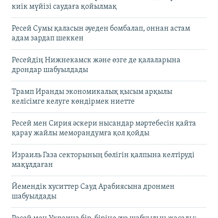
киік мүйізі саудаға қойылмақ
Ресей Сумы қаласын әуеден бомбалап, оннан астам
адам зардап шеккен
Ресейдің Нижнекамск және өзге де қалаларына
дрондар шабуылдады
Трамп Иранды экономикалық қысым арқылы
келісімге келуге көндірмек ниетте
Ресей мен Сирия әскери нысандар мәртебесін қайта
қарау жайлы меморандумға қол қойды
Израиль Газа секторының бөлігін қалпына келтіруді
мақұлдаған
Йемендік хуситтер Сауд Арабиясына дронмен
шабуылдады