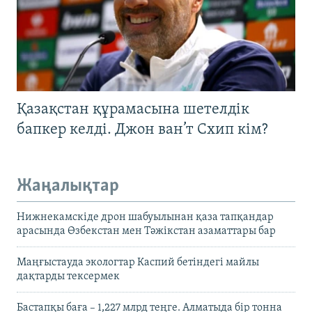
Қазақстан құрамасына шетелдік
бапкер келді. Джон ван’т Схип кім?
Жаңалықтар
Нижнекамскіде дрон шабуылынан қаза тапқандар
арасында Өзбекстан мен Тәжікстан азаматтары бар
Маңғыстауда экологтар Каспий бетіндегі майлы
дақтарды тексермек
Бастапқы баға – 1,227 млрд теңге. Алматыда бір тонна