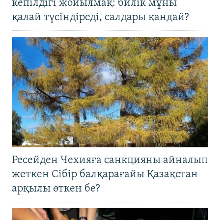
кепілдігі жойылмақ: билік мұны
қалай түсіндіреді, салдары қандай?
Ресейден Чехияға санкцияны айналып
жеткен Сібір балқарағайы Қазақстан
арқылы өткен бе?