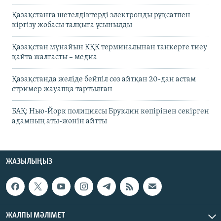
Қазақстанға шетелдіктерді электронды рұқсатпен
кіргізу жобасы талқыға ұсынылды
Қазақстан мұнайын КҚК терминалынан танкерге тиеу
қайта жалғасты – медиа
Қазақстанда желіде бейпіл сөз айтқан 20-дан астам
стример жауапқа тартылған
БАҚ: Нью-Йорк полициясы Бруклин көпірінен секірген
адамның аты-жөнін айтты
ЖАЗЫЛЫҢЫЗ
ЖАЛПЫ МӘЛІМЕТ