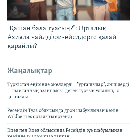
"Қашан бала туасың?": Орталық
Азияда чайлдфри-әйелдерге қалай
қарайды?
Жаңалықтар
Түркістан өңірінде әйелдерді – "ұрғашылар", әншілерді
– "шайтанның азаншысы" деген тұрғын ұсталып, іс
қозғалды
Ресейдің Тула облысында дрон шабуылынан кейін
Wildberries орталығы өртенді
Киев пен Киев облысында Ресейдің әуе шабуылынан
кемінде 17 адам қаза тапқан