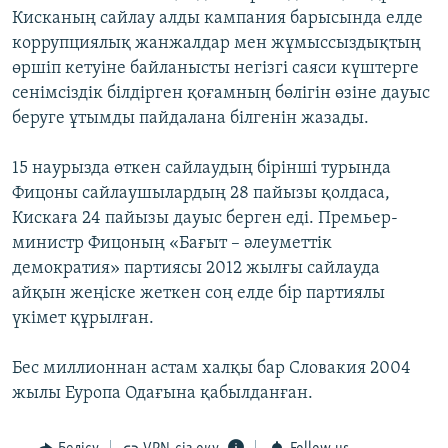
Кисканың сайлау алды кампания барысында елде
коррупциялық жанжалдар мен жұмыссыздықтың
өршіп кетуіне байланысты негізгі саяси күштерге
сенімсіздік білдірген қоғамның бөлігін өзіне дауыс
беруге ұтымды пайдалана білгенін жазады.
15 наурызда өткен сайлаудың бірінші турында
Фицоны сайлаушылардың 28 пайызы қолдаса,
Кискаға 24 пайызы дауыс берген еді. Премьер-
министр Фицоның «Бағыт – әлеуметтік
демократия» партиясы 2012 жылғы сайлауда
айқын жеңіске жеткен соң елде бір партиялы
үкімет құрылған.
Бес миллионнан астам халқы бар Словакия 2004
жылы Еуропа Одағына қабылданған.