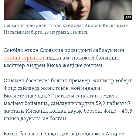
ЖАЗЫЛЫҢЫЗ
Словакия президенттігіне кандидат Андрей Киска қызы
Натальямен бірге. 29 наурыз 2014 жыл.
Басқа тілдерде
Сенбіде өткен Словакия президенті сайлауының
екінші турының
алдын ала нәтижесі бойынша
кәсіпкер Андрей Киска жеңіске жеткен.
Онымен бәсекелес болған премьер-министр Роберт
Фицо сайлауда жеңілгенін мойындады.
Бюллетеньдердің 70 пайызы саналған кездегі
мәлімет бойынша, сайлаушылардың 59,2 пайызы 51
жастағы Кисканы қолдап дауыс берген, Фицо – 40,8
пайыз дауысқа ие болған.
Батыс баспасөзі ешқандай партияда жоқ Андрей