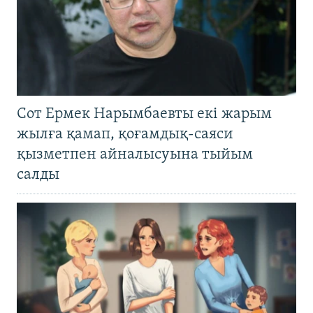
Сот Ермек Нарымбаевты екі жарым
жылға қамап, қоғамдық-саяси
қызметпен айналысуына тыйым
салды