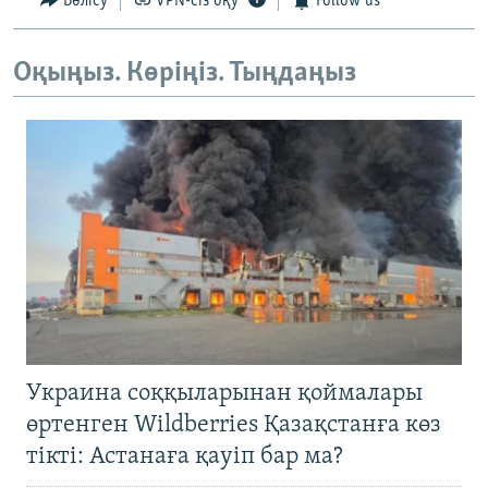
Бөлісу
VPN-сіз оқу
Follow us
Оқыңыз. Көріңіз. Тыңдаңыз
Украина соққыларынан қоймалары
өртенген Wildberries Қазақстанға көз
тікті: Астанаға қауіп бар ма?