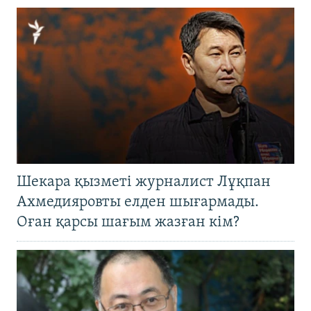
Шекара қызметі журналист Лұқпан
Ахмедияровты елден шығармады.
Оған қарсы шағым жазған кім?