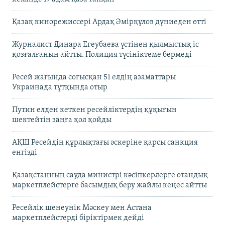
Қазақ кинорежиссері Ардақ Әмірқұлов дүниеден өтті
Журналист Динара Егеубаева үстінен қылмыстық іс
қозғалғанын айтты. Полиция түсініктеме бермеді
Ресей жағында соғысқан 51 елдің азаматтары
Украинада тұтқында отыр
Путин елден кеткен ресейліктердің құқығын
шектейтін заңға қол қойды
АҚШ Ресейдің құрлықтағы әскеріне қарсы санкция
енгізді
Қазақстанның сауда министрі кәсіпкерлерге отандық
маркетплейстерге басымдық беру жайлы кеңес айтты
Ресейлік шенеунік Мәскеу мен Астана
маркетплейстерді біріктірмек дейді