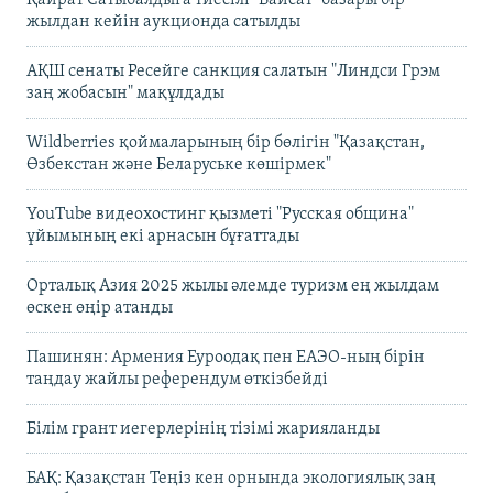
жылдан кейін аукционда сатылды
АҚШ сенаты Ресейге санкция салатын "Линдси Грэм
заң жобасын" мақұлдады
Wildberries қоймаларының бір бөлігін "Қазақстан,
Өзбекстан және Беларуське көшірмек"
YouTube видеохостинг қызметі "Русская община"
ұйымының екі арнасын бұғаттады
Орталық Азия 2025 жылы әлемде туризм ең жылдам
өскен өңір атанды
Пашинян: Армения Еуроодақ пен ЕАЭО-ның бірін
таңдау жайлы референдум өткізбейді
Білім грант иегерлерінің тізімі жарияланды
БАҚ: Қазақстан Теңіз кен орнында экологиялық заң