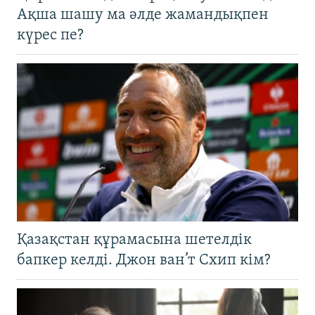
Ақша шашу ма әлде жамандықпен
күрес пе?
Қазақстан құрамасына шетелдік
бапкер келді. Джон ван’т Схип кім?