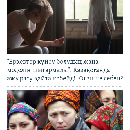
"Еркектер күйеу болудың жаңа
моделін шығармады". Қазақстанда
ажырасу қайта көбейді. Оған не себеп?