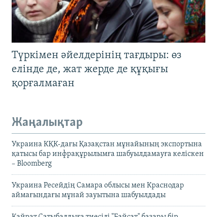
Түркімен әйелдерінің тағдыры: өз
елінде де, жат жерде де құқығы
қорғалмаған
Жаңалықтар
Украина КҚК-дағы Қазақстан мұнайының экспортына
қатысы бар инфрақұрылымға шабуылдамауға келіскен
– Bloomberg
Украина Ресейдің Самара облысы мен Краснодар
аймағындағы мұнай зауытына шабуылдады
Қайрат Сатыбалдыға тиесілі "Байсат" базары бір