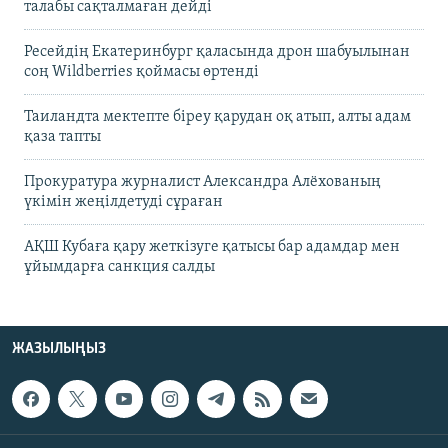
талабы сақталмаған дейді
Ресейдің Екатеринбург қаласында дрон шабуылынан
соң Wildberries қоймасы өртенді
Таиландта мектепте біреу қарудан оқ атып, алты адам
қаза тапты
Прокуратура журналист Александра Алёхованың
үкімін жеңілдетуді сұраған
АҚШ Кубаға қару жеткізуге қатысы бар адамдар мен
ұйымдарға санкция салды
ЖАЗЫЛЫҢЫЗ