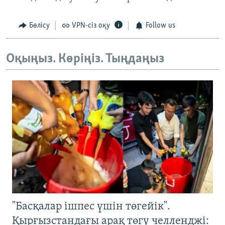
Бөлісу
VPN-сіз оқу
Follow us
Оқыңыз. Көріңіз. Тыңдаңыз
"Басқалар ішпес үшін төгейік".
Қырғызстандағы арақ төгу челленджі: