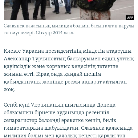
ЖАЗЫЛЫҢЫЗ
Славянск қаласының милиция бөлімін басып алған қарулы
топ мүшелері. 12 сәуір 2014 жыл.
Басқа тілдерде
Киевте Украина президентінің міндетін атқарушы
Александр Турчиновтың басқаруымен елдің ұлттық
қауіпсіздік және қорғаныс кеңесінің төтенше
жиыны өтті. Бірақ онда қандай шешім
қабылданғаны жөнінде ресми ақпарат айтылған
жоқ.
Сенбі күні Украинаның шығысында Донецк
облысының бірнеше ауданында ресейшіл
сепаратистер белсенді әрекетке көшіп, билік
ғимараттарына шабуылдаған. Славянск қаласында
милиция бөлімі мен қалалық кеңесті қарулы топ