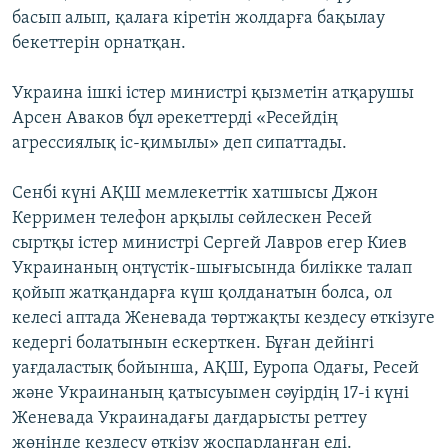
басып алып, қалаға кіретін жолдарға бақылау
бекеттерін орнатқан.
Украина ішкі істер министрі қызметін атқарушы
Арсен Аваков бұл әрекеттерді «Ресейдің
агрессиялық іс-қимылы» деп сипаттады.
Сенбі күні АҚШ мемлекеттік хатшысы Джон
Керримен телефон арқылы сөйлескен Ресей
сыртқы істер министрі Сергей Лавров егер Киев
Украинаның оңтүстік-шығысында билікке талап
қойып жатқандарға күш қолданатын болса, ол
келесі аптада Женевада төртжақты кездесу өткізуге
кедергі болатынын ескерткен. Бұған дейінгі
уағдаластық бойынша, АҚШ, Еуропа Одағы, Ресей
және Украинаның қатысуымен сәуірдің 17-і күні
Женевада Украинадағы дағдарысты реттеу
жөнінде кездесу өткізу жоспарланған еді.