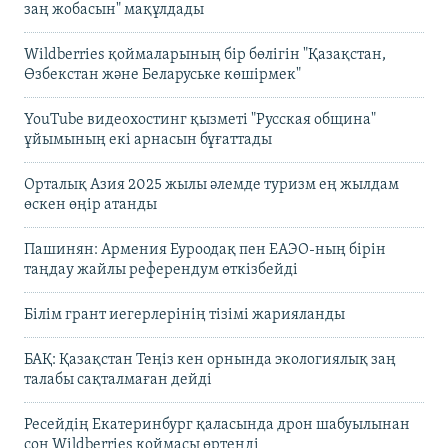
заң жобасын" мақұлдады
Wildberries қоймаларының бір бөлігін "Қазақстан,
Өзбекстан және Беларуське көшірмек"
YouTube видеохостинг қызметі "Русская община"
ұйымының екі арнасын бұғаттады
Орталық Азия 2025 жылы әлемде туризм ең жылдам
өскен өңір атанды
Пашинян: Армения Еуроодақ пен ЕАЭО-ның бірін
таңдау жайлы референдум өткізбейді
Білім грант иегерлерінің тізімі жарияланды
БАҚ: Қазақстан Теңіз кен орнында экологиялық заң
талабы сақталмаған дейді
Ресейдің Екатеринбург қаласында дрон шабуылынан
соң Wildberries қоймасы өртенді