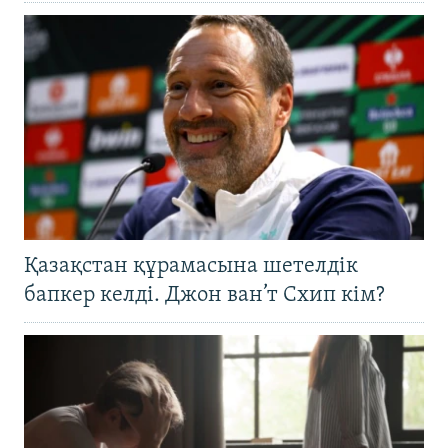
Қазақстан құрамасына шетелдік
бапкер келді. Джон ван’т Схип кім?