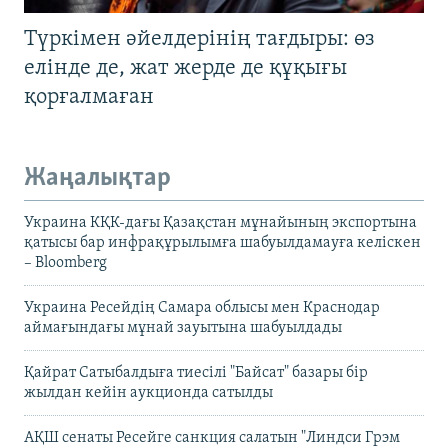
Түркімен әйелдерінің тағдыры: өз
елінде де, жат жерде де құқығы
қорғалмаған
Жаңалықтар
Украина КҚК-дағы Қазақстан мұнайының экспортына
қатысы бар инфрақұрылымға шабуылдамауға келіскен
– Bloomberg
Украина Ресейдің Самара облысы мен Краснодар
аймағындағы мұнай зауытына шабуылдады
Қайрат Сатыбалдыға тиесілі "Байсат" базары бір
жылдан кейін аукционда сатылды
АҚШ сенаты Ресейге санкция салатын "Линдси Грэм