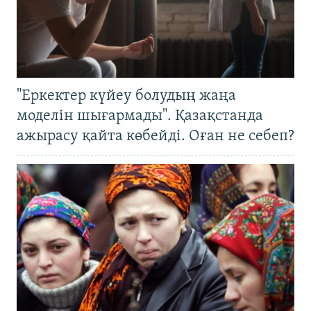
"Еркектер күйеу болудың жаңа
моделін шығармады". Қазақстанда
ажырасу қайта көбейді. Оған не себеп?