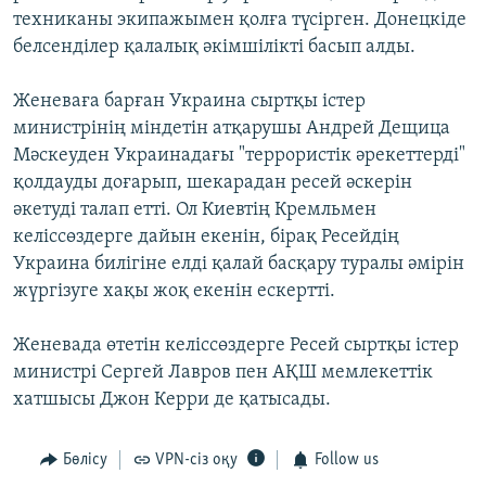
техниканы экипажымен қолға түсірген. Донецкіде
белсенділер қалалық әкімшілікті басып алды.
Женеваға барған Украина сыртқы істер
министрінің міндетін атқарушы Андрей Дещица
Мәскеуден Украинадағы "террористік әрекеттерді"
қолдауды доғарып, шекарадан ресей әскерін
әкетуді талап етті. Ол Киевтің Кремльмен
келіссөздерге дайын екенін, бірақ Ресейдің
Украина билігіне елді қалай басқару туралы әмірін
жүргізуге хақы жоқ екенін ескертті.
Женевада өтетін келіссөздерге Ресей сыртқы істер
министрі Сергей Лавров пен АҚШ мемлекеттік
хатшысы Джон Керри де қатысады.
Бөлісу
VPN-сіз оқу
Follow us