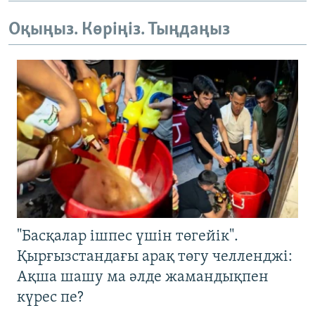
Оқыңыз. Көріңіз. Тыңдаңыз
"Басқалар ішпес үшін төгейік".
Қырғызстандағы арақ төгу челленджі:
Ақша шашу ма әлде жамандықпен
күрес пе?