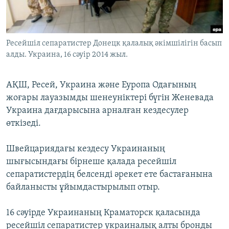
ЖАЗЫЛЫҢЫЗ
Ресейшіл сепаратистер Донецк қалалық әкімшілігін басып
алды. Украина, 16 сәуір 2014 жыл.
Басқа тілдерде
АҚШ, Ресей, Украина және Еуропа Одағының
жоғары лауазымды шенеуніктері бүгін Женевада
Украина дағдарысына арналған кездесулер
өткізеді.
Швейцариядағы кездесу Украинаның
шығысындағы бірнеше қалада ресейшіл
сепаратистердің белсенді әрекет ете бастағанына
байланысты ұйымдастырылып отыр.
16 сәуірде Украинаның Краматорск қаласында
ресейшіл сепаратистер украиналық алты бронды