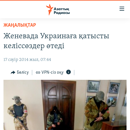
Accessibility
links
Skip
ЖАҢАЛЫҚТАР
to
ЖАҢАЛЫҚТАР
Женевада Украинаға қатысты
main
САЯСАТ
content
келіссөздер өтеді
AZATTYQTV
Skip
to
17 сәуір 2014 жыл, 07:44
ҚАҢТАР ОҚИҒАСЫ
main
АДАМ ҚҰҚЫҚТАРЫ
Бөлісу
VPN-сіз оқу
Navigation
Skip
ӘЛЕУМЕТ
to
ӘЛЕМ
Search
АРНАЙЫ ЖОБАЛАР
Русский