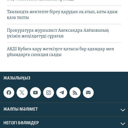
Таиландта мектепте біреу қарудан оқ атып, алты адам
қаза тапты
Прокуратура журналист Александра Алёхованың
үкімін жеңілдетуді сұраған
АҚШ Кубаға қару жеткізуге қатысы бар адамдар мен
ұйымдарға санкция салды
ЖАЗЫЛЫҢЫЗ
ЖАЛПЫ МӘЛІМЕТ
НЕГІЗГІ БӨЛІМДЕР