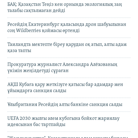
БАҚ: Қазақстан Теңіз кен орнында экологиялық заң
талабы сақталмаған дейді
Ресейдің Екатеринбург қаласында дрон шабуылынан
соң Wildberries қоймасы өртенді
Таиландта мектепте біреу қарудан оқ атып, алты адам
қаза тапты
Прокуратура журналист Александра Алёхованың
үкімін жеңілдетуді сұраған
АҚШ Кубаға қару жеткізуге қатысы бар адамдар мен
ұйымдарға санкция салды
Ұлыбритания Ресейдің алты банкіне санкция салды
UEFA 2030 жылғы әлем кубогына бойкот жариялау
идеясынан бас тартпайды