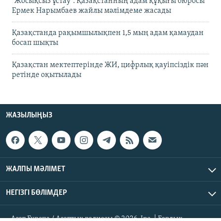
"Жосықсыз ұстау". Қазақстанның адам құқығы бюросы
Ермек Нарымбаев жайлы мәлімдеме жасады
Қазақстанда рақымшылықпен 1,5 мың адам қамаудан
босап шықты
Қазақстан мектептерінде ЖИ, цифрлық қауіпсіздік пән
ретінде оқытылады
ЖАЗЫЛЫҢЫЗ
ЖАЛПЫ МӘЛІМЕТ
НЕГІЗГІ БӨЛІМДЕР
Азат Еуропа / Азаттық радиосы © 2026, Inc. | Барлық