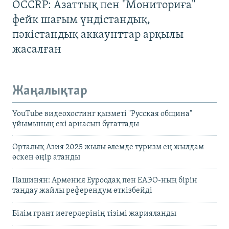
OCCRP: Азаттық пен "Мониториға"
фейк шағым үндістандық,
пәкістандық аккаунттар арқылы
жасалған
Жаңалықтар
YouTube видеохостинг қызметі "Русская община"
ұйымының екі арнасын бұғаттады
Орталық Азия 2025 жылы әлемде туризм ең жылдам
өскен өңір атанды
Пашинян: Армения Еуроодақ пен ЕАЭО-ның бірін
таңдау жайлы референдум өткізбейді
Білім грант иегерлерінің тізімі жарияланды