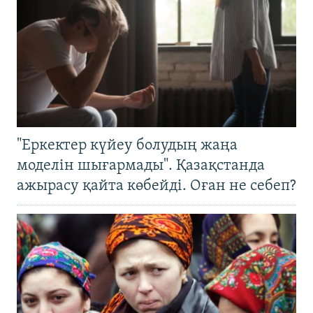
"Еркектер күйеу болудың жаңа
моделін шығармады". Қазақстанда
ажырасу қайта көбейді. Оған не себеп?