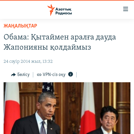
Accessibility
links
Skip
ЖАҢАЛЫҚТАР
to
ЖАҢАЛЫҚТАР
Обама: Қытаймен аралға дауда
main
САЯСАТ
content
Жапонияны қолдаймыз
AZATTYQTV
Skip
to
24 сәуір 2014 жыл, 13:32
ҚАҢТАР ОҚИҒАСЫ
main
АДАМ ҚҰҚЫҚТАРЫ
Бөлісу
VPN-сіз оқу
Navigation
Skip
ӘЛЕУМЕТ
to
ӘЛЕМ
Search
АРНАЙЫ ЖОБАЛАР
Русский