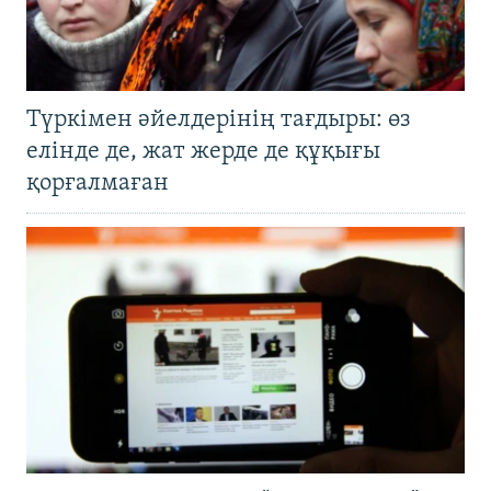
Түркімен әйелдерінің тағдыры: өз
елінде де, жат жерде де құқығы
қорғалмаған