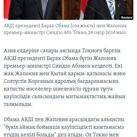
ЖАЗЫЛЫҢЫЗ
АҚШ президенті Барак Обама (сол жақта) мен Жапония
премьер-министрі Синдзо Абэ. Токио, 24 сәуір 2014 жыл.
Басқа тілдерде
Азия елдеріне сапары аясында Токиоға барған
АҚШ президенті Барак Обама бүгін Жапония
премьер-министрі Синдзо Абэмен кездесті. Екі
жақ Жапония мен Қытай қарым-қатынасы және
Солтүстік Кореяның ядролық бағдарламасына
қатысты мәселелер шиеленісіп тұрған тұста
қауіпсіздік саласындағы ынтымақтастық жайын
талқылады.
Обама АҚШ пен Жапония арасындағы альянсты
"бүкіл аймақ бойынша қауіпсіздікті қамтамасыз
етудің кепілі болады" деп атады. Ол Токио мен