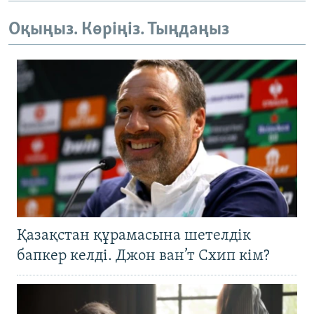
Оқыңыз. Көріңіз. Тыңдаңыз
Қазақстан құрамасына шетелдік
бапкер келді. Джон ван’т Схип кім?