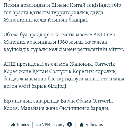
Пекин арасындағы Шығыс Қытай теңізіндегі бір
топ аралға қатысты территориялық дауда
Жапонияны қолдайтынын білдірді.
Обама бұл аралдарға қатысты мәселе АҚШ пен
Жапония арасындағы 1960 жылы жасалған
қауіпсіздік туралы келісіммен реттелетінін айтты.
АҚШ президенті өз елі мен Жапония, Оңтүстік
Корея және Қытай Солтүстік Кореяны ядролық
бағдарламасынан бас тартқызуға ықпал ете алады
деген үміті барын білдірді.
Бір апталық сапарында Барак Обама Оңтүстік
Корея, Малайзия және Филиппинге барады.
Бөлісу
VPN-сіз оқу
Follow us