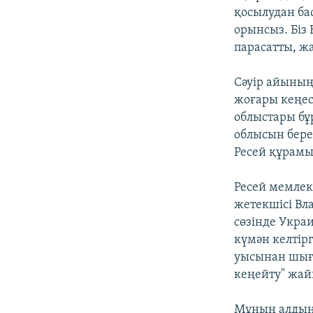
қосылудан бас
орынсыз. Бі
парасатты, жа
Сәуір айының
жоғары кеңес
облыстары бұр
облысын бере
Ресей құрамы
Ресей мемлек
жетекшісі Вл
сөзінде Укра
күмән келтір
уысынан шыға
кеңейту" жай
Мұның алдынд