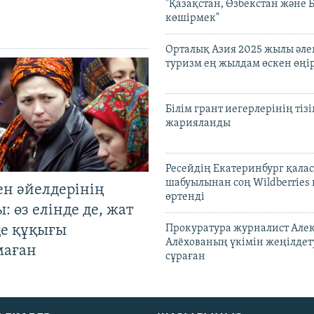
"Қазақстан, Өзбекстан және 
көшірмек"
Орталық Азия 2025 жылы әл
туризм ең жылдам өскен өңі
Білім грант иегерлерінің тізі
жарияланды
Ресейдің Екатеринбург қала
шабуылынан соң Wildberries
ен әйелдерінің
өртенді
: өз елінде де, жат
де құқығы
Прокуратура журналист Але
Алёхованың үкімін жеңілдет
маған
сұраған