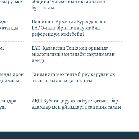
Беларуське
община" ұйымының екі арнасын
бұғаттады
емде
Пашинян: Армения Еуроодақ пен
р атанды
ЕАЭО-ның бірін таңдау жайлы
референдум өткізбейді
мі
БАҚ: Қазақстан Теңіз кен орнында
экологиялық заң талабы сақталмаған
дейді
сында дрон
Таиландта мектепте біреу қарудан оқ
 қоймасы
атып, алты адам қаза тапты
ксандра
АҚШ Кубаға қару жеткізуге қатысы бар
уді
адамдар мен ұйымдарға санкция салды