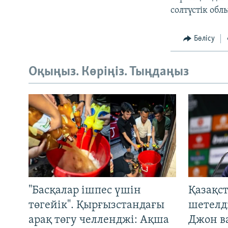
солтүстік обл
Бөлісу
Оқыңыз. Көріңіз. Тыңдаңыз
"Басқалар ішпес үшін
Қазақс
төгейік". Қырғызстандағы
шетелді
арақ төгу челленджі: Ақша
Джон ва