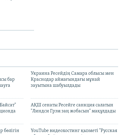
н
Украина Ресейдің Самара облысы мен
сы бар
Краснодар аймағындағы мұнай
ауға
зауытына шабуылдады
Байсат"
АҚШ сенаты Ресейге санкция салатын
кционда
"Линдси Грэм заң жобасын" мақұлдады
р бөлігін
YouTube видеохостинг қызметі "Русская