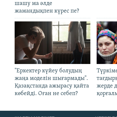
шашу ма әлде
жамандықпен күрес пе?
"Еркектер күйеу болудың
Түркім
жаңа моделін шығармады".
тағдыры
Қазақстанда ажырасу қайта
жерде 
көбейді. Оған не себеп?
қорғал