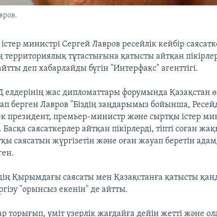
вров.
істер министрі Сергей Лавров ресейлік кейбір саясатк
 территориялық тұтастығына қатысты айтқан пікірлер
йтты деп хабарлайды бүгін "Интерфакс" агенттігі.
 елдерінің жас дипломаттары форумында Қазақстан ө
ап берген Лавров "Біздің заңдарымыз бойынша, Ресей
к президент, премьер-министр және сыртқы істер мин
. Басқа саясаткерлер айтқан пікірлерді, тіпті соған жа
тқы саясатын жүргізетін және оған жауап беретін ада
ген.
дің Қырымдағы саясаты мен Қазақстанға қатысты қанд
гізу "орынсыз екенін" де айтты.
 торығып, үміт үзерлік жағдайға дейін жетті және ол