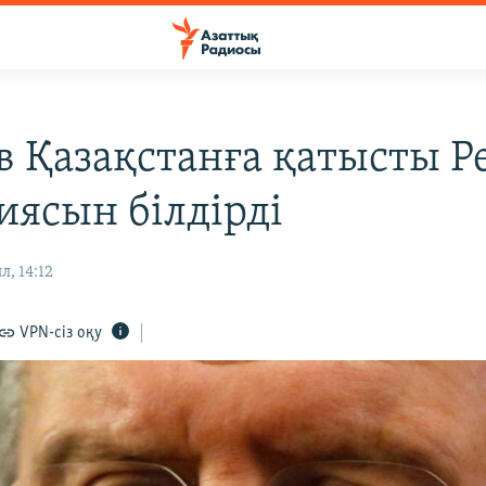
в Қазақстанға қатысты Р
иясын білдірді
л, 14:12
VPN-сіз оқу