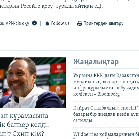
ыстарын Ресейге қосу" туралы айтқан еді.
VPN-сіз оқу
Follow us
Принтерден шығару
Жаңалықтар
Украина КҚК-дағы Қазақста
мұнайының экспортына қаты
инфрақұрылымға шабуылдам
келіскен – Bloomberg
Қайрат Сатыбалдыға тиесілі "
базары бір жылдан кейін ау
тан құрамасына
сатылды
к бапкер келді.
н’т Схип кім?
Wildberries қоймаларының бі