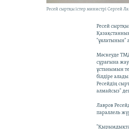
Ресей сыртқы істер министрі Сергей Ла
Ресей сыртқы 
Қазақстанның
"ұялатынын" а
Мәскеуде ТМД
сұрағына жау
ұстанымын те
білдіре алады
Ресейдің сыр
алмайсыз" де
Лавров Ресей
параллель жүр
"Қырымдықтар