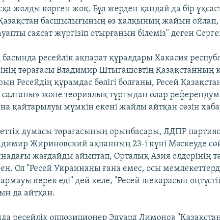
қа жолды көрген жоқ. Бұл жерден қандай да бір ұқсас
з Қазақстан басшылығының өз халқының жайын ойлап
уапты саясат жүргізіп отырғанын білеміз" деген Серге
 басында ресейлік ақпарат құралдары Хакасия респуб
інің төрағасы Владимир Штыгашевтің Қазақстанның 
ын Ресейдің құрамдас бөлігі болғаны, Ресей Қазақста
 салғаны» және теориялық тұрғыдан олар референду
на қайтарылуы мүмкін екені жайлы айтқан сөзін хабар
еттік думасы төрағасының орынбасары, ЛДПР парти
адимир Жириновский ақпанның 23-і күні Мәскеуде сө
инадағы жағдайды айыптап, Орталық Азия елдерінің тәу
ген. Ол "Ресей Украинаны ғана емес, осы мемлекеттер
рмауы керек еді" дей келе, "Ресей шекарасын оңтүсті
ын да айтқан.
а ресейлік оппозиционер Эдуард Лимонов "Қазақст