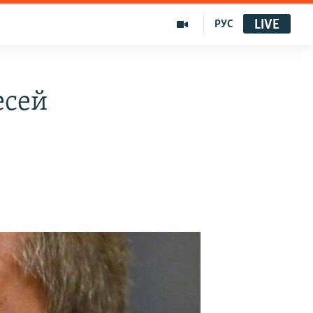
LIVE
РУС
есей