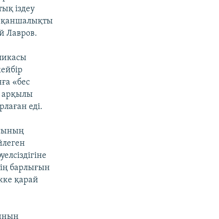
тық іздеу
, қаншалықты
й Лавров.
ликасы
кейбір
нға «бес
м арқылы
лаған еді.
ясының
йлеген
елсіздігіне
дің барлығын
кке қарай
анның