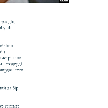
ерледің
і үшін
кілінің
дің
истрі ғана
қын сөздерді
мдардан ести
ай да бір
ар Ресейге