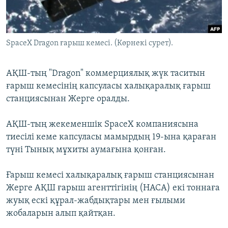
ЖАЗЫЛЫҢЫЗ
SpaceX Dragon ғарыш кемесі. (Көрнекі сурет).
Басқа тілдерде
АҚШ-тың "Dragon" коммерциялық жүк таситын
ғарыш кемесінің капсуласы халықаралық ғарыш
станциясынан Жерге оралды.
АҚШ-тың жекеменшік SpaceX компаниясына
тиесілі кеме капсуласы мамырдың 19-ына қараған
түні Тынық мұхиты аумағына қонған.
Ғарыш кемесі халықаралық ғарыш станциясынан
Жерге АҚШ ғарыш агенттігінің (НАСА) екі тоннаға
жуық ескі құрал-жабдықтары мен ғылыми
жобаларын алып қайтқан.