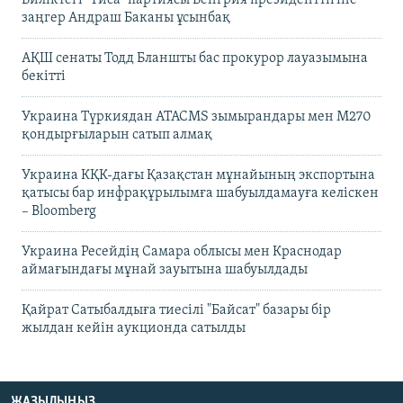
заңгер Андраш Баканы ұсынбақ
АҚШ сенаты Тодд Бланшты бас прокурор лауазымына
бекітті
Украина Түркиядан ATACMS зымырандары мен M270
қондырғыларын сатып алмақ
Украина КҚК-дағы Қазақстан мұнайының экспортына
қатысы бар инфрақұрылымға шабуылдамауға келіскен
– Bloomberg
Украина Ресейдің Самара облысы мен Краснодар
аймағындағы мұнай зауытына шабуылдады
Қайрат Сатыбалдыға тиесілі "Байсат" базары бір
жылдан кейін аукционда сатылды
ЖАЗЫЛЫҢЫЗ