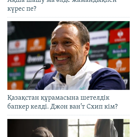
Ақша шашу ма әлде жамандықпен
күрес пе?
Қазақстан құрамасына шетелдік
бапкер келді. Джон ван’т Схип кім?