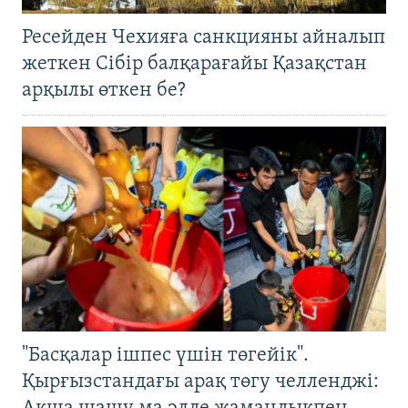
Ресейден Чехияға санкцияны айналып
жеткен Сібір балқарағайы Қазақстан
арқылы өткен бе?
"Басқалар ішпес үшін төгейік".
Қырғызстандағы арақ төгу челленджі: