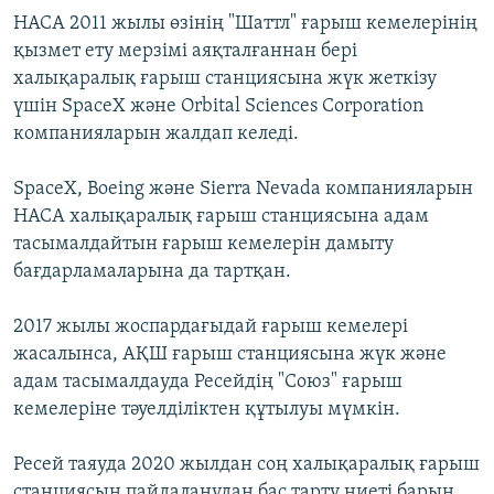
НАСА 2011 жылы өзінің "Шаттл" ғарыш кемелерінің
қызмет ету мерзімі аяқталғаннан бері
халықаралық ғарыш станциясына жүк жеткізу
үшін SpaceX және Orbital Sciences Corporation
компанияларын жалдап келеді.
SpaceX, Boeing және Sierra Nevada компанияларын
НАСА халықаралық ғарыш станциясына адам
тасымалдайтын ғарыш кемелерін дамыту
бағдарламаларына да тартқан.
2017 жылы жоспардағыдай ғарыш кемелері
жасалынса, АҚШ ғарыш станциясына жүк және
адам тасымалдауда Ресейдің "Союз" ғарыш
кемелеріне тәуелділіктен құтылуы мүмкін.
Ресей таяуда 2020 жылдан соң халықаралық ғарыш
станциясын пайдаланудан бас тарту ниеті барын