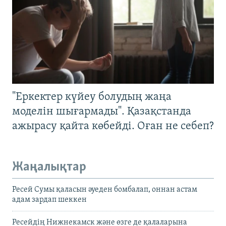
"Еркектер күйеу болудың жаңа
моделін шығармады". Қазақстанда
ажырасу қайта көбейді. Оған не себеп?
Жаңалықтар
Ресей Сумы қаласын әуеден бомбалап, оннан астам
адам зардап шеккен
Ресейдің Нижнекамск және өзге де қалаларына