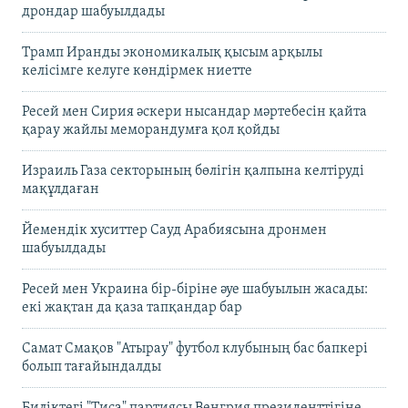
дрондар шабуылдады
Трамп Иранды экономикалық қысым арқылы
келісімге келуге көндірмек ниетте
Ресей мен Сирия әскери нысандар мәртебесін қайта
қарау жайлы меморандумға қол қойды
Израиль Газа секторының бөлігін қалпына келтіруді
мақұлдаған
Йемендік хуситтер Сауд Арабиясына дронмен
шабуылдады
Ресей мен Украина бір-біріне әуе шабуылын жасады:
екі жақтан да қаза тапқандар бар
Самат Смақов "Атырау" футбол клубының бас бапкері
болып тағайындалды
Биліктегі "Тиса" партиясы Венгрия президенттігіне