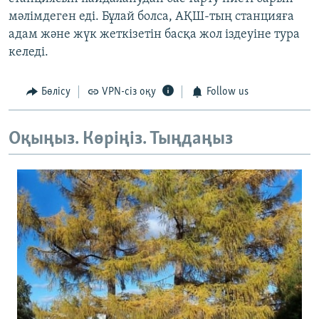
мәлімдеген еді. Бұлай болса, АҚШ-тың станцияға
адам және жүк жеткізетін басқа жол іздеуіне тура
келеді.
Бөлісу
VPN-сіз оқу
Follow us
Оқыңыз. Көріңіз. Тыңдаңыз