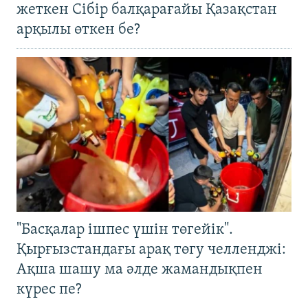
жеткен Сібір балқарағайы Қазақстан
арқылы өткен бе?
"Басқалар ішпес үшін төгейік".
Қырғызстандағы арақ төгу челленджі:
Ақша шашу ма әлде жамандықпен
күрес пе?