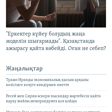
"Еркектер күйеу болудың жаңа
моделін шығармады". Қазақстанда
ажырасу қайта көбейді. Оған не себеп?
Жаңалықтар
Трамп Иранды экономикалық қысым арқылы
келісімге келуге көндірмек ниетте
Ресей мен Сирия әскери нысандар мәртебесін қайта
қарау жайлы меморандумға қол қойды