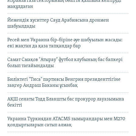
Израиль Газа секторының бөлігін қалпына келтіруді
мақұлдаған
Йемендік хуситтер Сауд Арабиясына дронмен
шабуылдады
Ресей мен Украина бір-біріне әуе шабуылын жасады:
екі жақтан да қаза тапқандар бар
Самат Смақов "Атырау" футбол клубының бас бапкері
болып тағайындалды
Биліктегі "Тиса" партиясы Венгрия президенттігіне
заңгер Андраш Баканы ұсынбақ
АҚШ сенаты Тодд Бланшты бас прокурор лауазымына
бекітті
Украина Түркиядан ATACMS зымырандары мен M270
қондырғыларын сатып алмақ