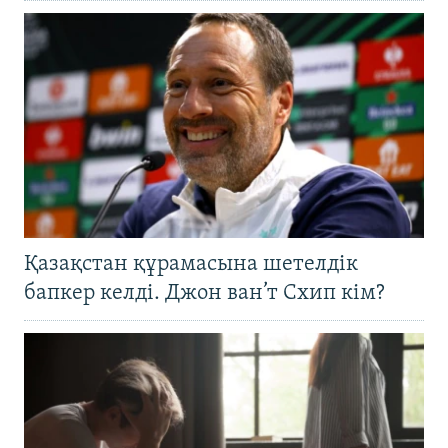
Қазақстан құрамасына шетелдік
бапкер келді. Джон ван’т Схип кім?