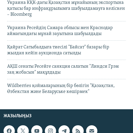
Украина КҚК-дағы Қазақстан мұнайының экспортына
қатысы бар инфрақұрылымға шабуылдамауға келіскен
– Bloomberg
Украина Ресейдің Самара облысы мен Краснодар
аймағындағы мұнай зауытына шабуылдады
Қайрат Сатыбалдыға тиесілі "Байсат" базары бір
жылдан кейін аукционда сатылды
АҚШ сенаты Ресейге санкция салатын "Линдси Грэм
заң жобасын" мақұлдады
Wildberries қоймаларының бір бөлігін "Қазақстан,
Өзбекстан және Беларуське көшірмек"
ЖАЗЫЛЫҢЫЗ