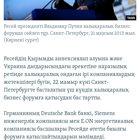
ЖАЗЫЛЫҢЫЗ
Ресей президенті Владимир Путин халықаралық бизнес
форумда сөйлеп тұр. Санкт-Петербург, 21 маусым 2013 жыл.
Басқа тілдерде
(Көрнекі сурет)
Ресейдің Қырымды аннексиялап алуына және
Украина дағдарысындағы әрекетіне наразылық
ретінде халықаралық ондаған ірі компаниялардың
жетекшілері бүгін, 22 мамыр күні Санкт-
Петербургте басталатын үш күндік халықаралық
бизнес форумға қатысудан бас тартты.
Германияның Deutsche Bank банкі, Siemens
инженерлік компаниясы мен E.ON энергетикалық
компаниясы басшылары Ресейде өтетін биылғы
форумға қатыспайтындарын мәлімдеді.