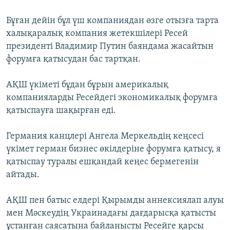
Бұған дейін бұл үш компаниядан өзге отызға тарта
халықаралық компания жетекшілері Ресей
президенті Владимир Путин баяндама жасайтын
форумға қатысудан бас тартқан.
АҚШ үкіметі бұдан бұрын америкалық
компанияларды Ресейдегі экономикалық форумға
қатыспауға шақырған еді.
Германия канцлері Ангела Меркельдің кеңсесі
үкімет герман бизнес өкілдеріне форумға қатысу, я
қатыспау туралы ешқандай кеңес бермегенін
айтады.
АҚШ пен батыс елдері Қырымды аннексиялап алуы
мен Мәскеудің Украинадағы дағдарысқа қатысты
ұстанған саясатына байланысты Ресейге қарсы