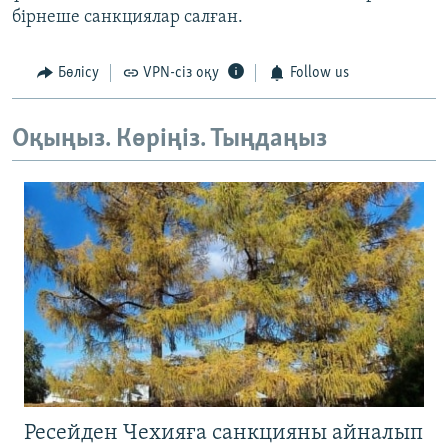
бірнеше санкциялар салған.
Бөлісу
VPN-сіз оқу
Follow us
Оқыңыз. Көріңіз. Тыңдаңыз
Ресейден Чехияға санкцияны айналып